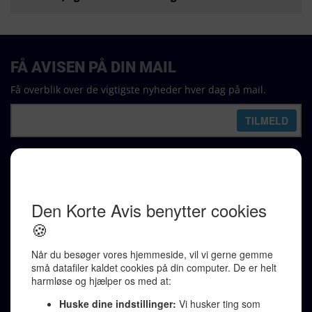
FÅ AVISEN PÅ DIN MAIL
Få overblik over de vigtigste nyheder hver dag på mail.
REDAKTION
Ralf Pittelkow (ansvarshavende)
Karen Jespersen
Redaktionen kontaktes via mail til
redaktion@denkorteavis.dk
Telefonsvarer 20 30 10 96
Von Ostensgade 22, 2791 Dragør
LINKS