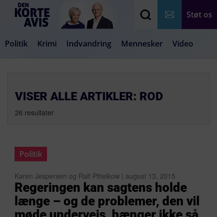
Støt os
Politik
Krimi
Indvandring
Mennesker
Video
Debat
Samfund
Medier
Livsstil
VISER ALLE ARTIKLER: ROD
26 resultater
Politik
Karen Jespersen og Ralf Pittelkow | august 13, 2015
Regeringen kan sagtens holde
længe – og de problemer, den vil
møde undervejs, hænger ikke så