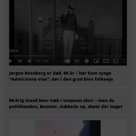
Jørgen Reenberg er død, 96 år – hør ham synge
“Admiralens vise”, der i den grad blev folkeeje
96-årig mand blev væk i uvejsom skov – men da
politihunden, Boomer, dukkede op, skete der noget