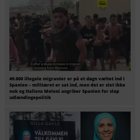
49.000 illegale migranter er på et døgn væltet ind i
Spanien – militæret er sat ind, men det er slet ikke
nok og Italiens Meloni angriber Spanien for slap
udlændingepolitik