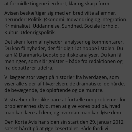
at formidle tingene i en kort, klar og skarp form.
Avisen beskæftiger sig med en bred vifte af emner,
herunder: Politik. Økonomi. Indvandring og integration.
Kriminalitet. Uddannelse. Sundhed. Sociale forhold.
Kultur. Udenrigspolitik.
Det sker i form af nyheder, analyser og kommentarer.
Du kan få nyheder, der får dig til at hoppe i stolen. Du
kan få Danmarks bedste politiske analyser. Du kan få
meninger, som slår gnister – både fra redaktionen og
fra debattører udefra.
Vi lægger stor vægt på historier fra hverdagen, som
viser alle sider af tilværelsen: de dramatiske, de hårde,
de bevægende, de opløftende og de muntre.
Vi stræber efter ikke bare at fortælle om problemer for
problemernes skyld, men at give vores bud på, hvad
man kan lære af dem, og hvordan man kan løse dem.
Den Korte Avis har siden sin start den 29. januar 2012
satset hårdt på at øge læsertallet. Både fordi vi