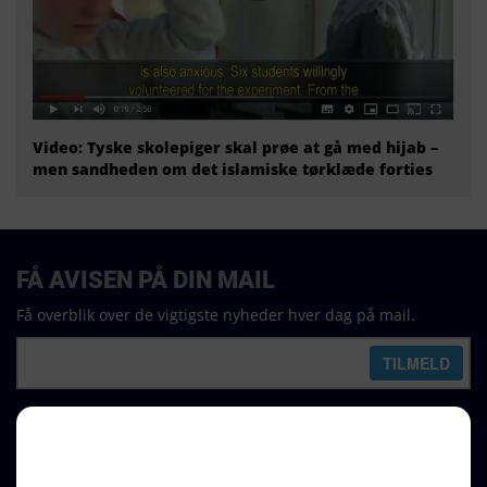
Video: Tyske skolepiger skal prøe at gå med hijab –
men sandheden om det islamiske tørklæde forties
FÅ AVISEN PÅ DIN MAIL
Få overblik over de vigtigste nyheder hver dag på mail.
REDAKTION
Ralf Pittelkow (ansvarshavende)