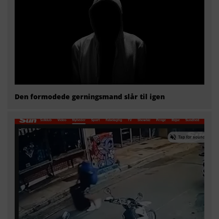
Den formodede gerningsmand slår til igen