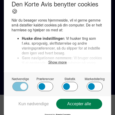
Karen Jespersen
Redaktionen kontaktes via mail til
redaktion@denkorteavis.dk
Telefonsvarer 20 30 10 96
Von Ostensgade 22, 2791 Dragør
LINKS
Tidligere aviser >
Om os >
Støt Den Korte Avis >
Jobannoncer >
Send et læserbrev >
Privatlivspolitik >