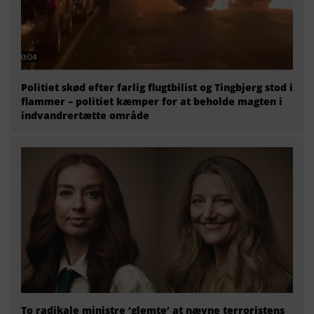
Politiet skød efter farlig flugtbilist og Tingbjerg stod i
flammer – politiet kæmper for at beholde magten i
indvandrertætte område
To radikale ministre ‘glemte’ at nævne terroristens