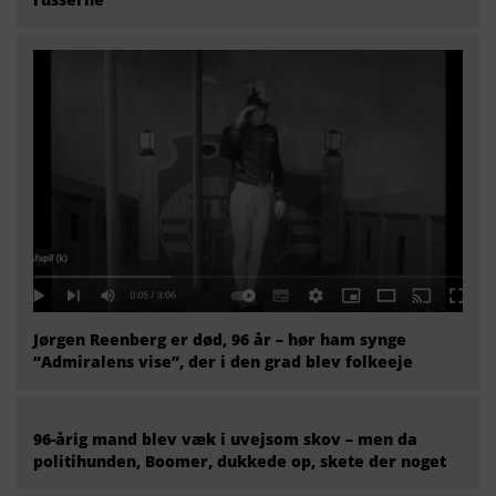
Jørgen Reenberg er død, 96 år – hør ham synge
“Admiralens vise”, der i den grad blev folkeeje
96-årig mand blev væk i uvejsom skov – men da
politihunden, Boomer, dukkede op, skete der noget