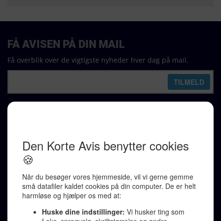
FÅ AVISEN PÅ DIN MAIL
Få overblik over de vigtigste nyheder hver dag på mail.
REDAKTION
Ralf Pittelkow (ansvarshavende)
Karen Jespersen
Redaktionen kontaktes via mail til
redaktion@denkorteavis.dk
Telefonsvarer 20 30 10 96
Von Ostensgade 22, 2791 Dragør
LINKS