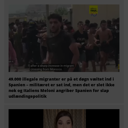
49.000 illegale migranter er på et døgn væltet ind i
Spanien – militæret er sat ind, men det er slet ikke
nok og Italiens Meloni angriber Spanien for slap
udlændingepolitik