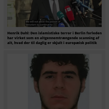
Henrik Dahl: Den islamistiske terror i Berlin forleden
har virket som en altgennemtrængende scanning af
alt, hvad der til daglig er skjult i europæisk politik