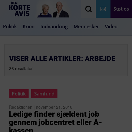
Støt os
Politik
Krimi
Indvandring
Mennesker
Video
Debat
Samfund
Medier
Livsstil
VISER ALLE ARTIKLER: ARBEJDE
36 resultater
Politik
Samfund
Redaktionen | november 21, 2018
Ledige finder sjældent job
gennem jobcentret eller A-
kassen