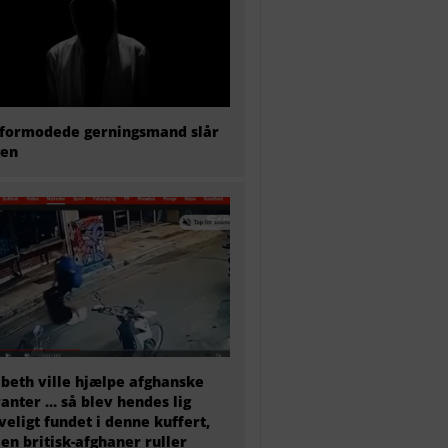
formodede gerningsmand slår
gen
abeth ville hjælpe afghanske
anter … så blev hendes lig
veligt fundet i denne kuffert,
en britisk-afghaner ruller