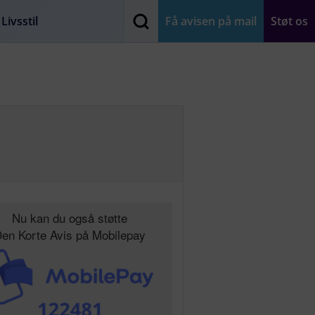
Livsstil
Få avisen på mail
Støt os
Nu kan du også støtte
en Korte Avis på Mobilepay