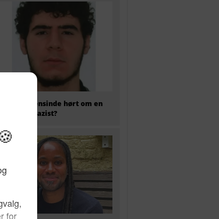
 har nogensinde hørt om en
kaliseret nazist?