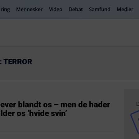
ring
Mennesker
Video
Debat
Samfund
Medier
R: TERROR
D
lever blandt os – men de hader
der os ‘hvide svin’