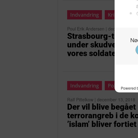
Indvandring
Krimi
Poul Erik Andersen | december 14, 
Strasbourg-terrori
under skudveksling 
vores soldater, hæv
Indvandring
Politik
Ralf Pittelkow | december 13, 2018
Der vil blive begåe
terrorangreb i de 
’islam’ bliver fortiet