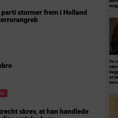
poli
magt
 parti stormer frem i Holland
 terrorangreb
To r
rebro
nævn
bagg
at l
terr
tik
recht skrev, at han handlede