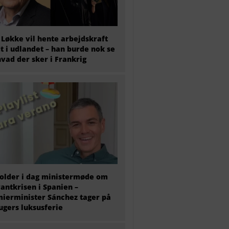
 Løkke vil hente arbejdskraft
t i udlandet – han burde nok se
hvad der sker i Frankrig
older i dag ministermøde om
antkrisen i Spanien –
ierminister Sánchez tager på
 ugers luksusferie