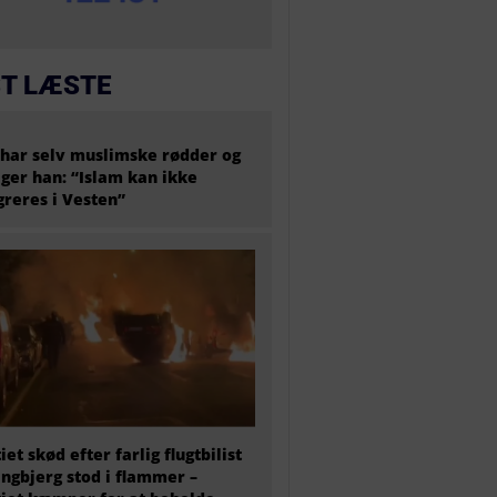
T LÆSTE
har selv muslimske rødder og
iger han: “Islam kan ikke
greres i Vesten”
tiet skød efter farlig flugtbilist
ingbjerg stod i flammer –