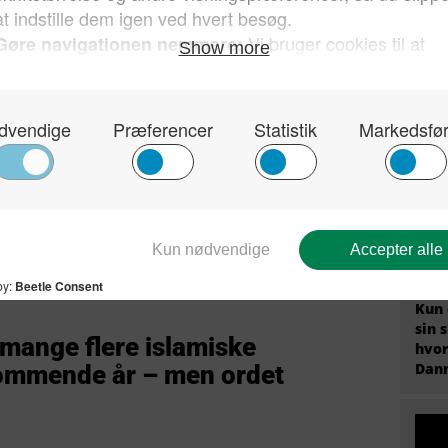
De p
Arda
prof
han 
2018
for 
sten Cherif Chakatt dræbt
med politiet – han var en af
der Islamisk Stat nu
Kun 
sin 
t mange flere islamiske
hvor
Dan
kommende år – men ordet