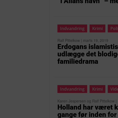
“i Allahs navn” – m
Indvandring
Krimi
Poli
Ralf Pittelkow | marts 19, 2019
Erdogans islamistisk
udlægge det blodige
familiedrama
Indvandring
Krimi
Vid
Karen Jespersen og Ralf Pittelkow |
Holland har været k
gange før inden for 