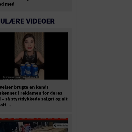
ted med
ULÆRE VIDEOER
eiser brugte en kendt
skønnet i reklamen for deres
l – så styrtdykkede salget og alt
galt …