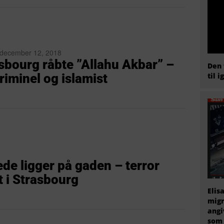
| december 12, 2018
asbourg råbte ”Allahu Akbar” –
Den 
riminel og islamist
til i
de ligger på gaden – terror
 i Strasbourg
Elis
migr
angi
som 