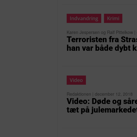
Indvandring
Krimi
Karen Jespersen og Ralf Pittelkow 
Terroristen fra Str
han var både dybt k
Video
Redaktionen | december 12, 2018
Video: Døde og såre
tæt på julemarkedet