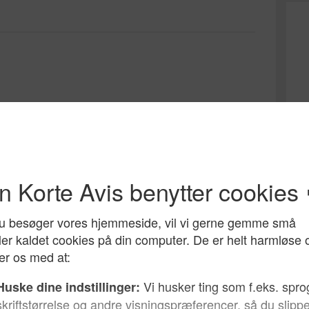
r endnu et eksempel på, at
 bør afskaffes
Hvem
radi
 2019
turradikal korrekthed – en
mme