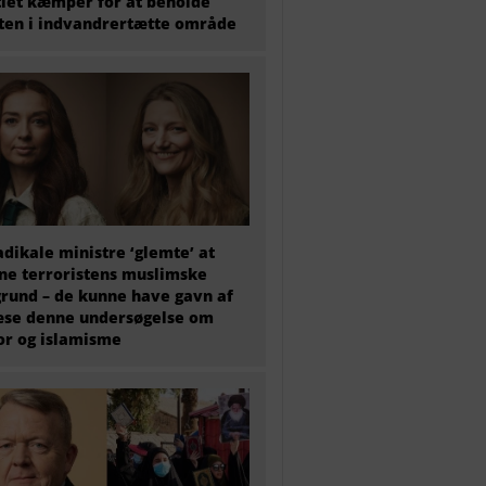
tiet kæmper for at beholde
en i indvandrertætte område
adikale ministre ‘glemte’ at
e terroristens muslimske
rund – de kunne have gavn af
æse denne undersøgelse om
or og islamisme