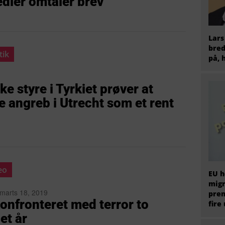
edier omtaler brev
Lars
bred
tik
på, 
e styre i Tyrkiet prøver at
 angreb i Utrecht som et rent
eo
EU h
migr
 marts 18, 2019
prem
onfronteret med terror to
fire
et år