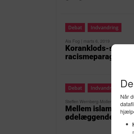
Debat
Indvandring
Aia Fog | marts 6, 2019
Koranklods-sagen e
racismeparagraffen
Debat
Indvandring
Steffen Wernberg-Moller | januar 3,
Mellem islam og kul
ødelæggende kle