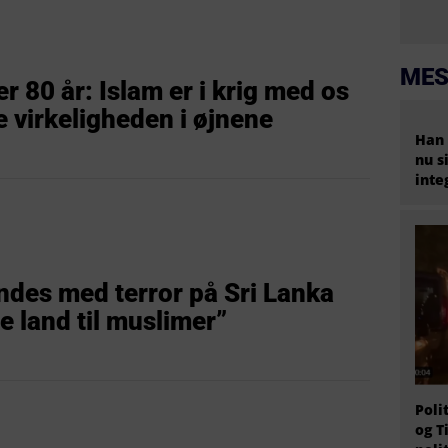
MES
 80 år: Islam er i krig med os
se virkeligheden i øjnene
Han 
nu s
inte
ndes med terror på Sri Lanka
e land til muslimer”
Poli
og T