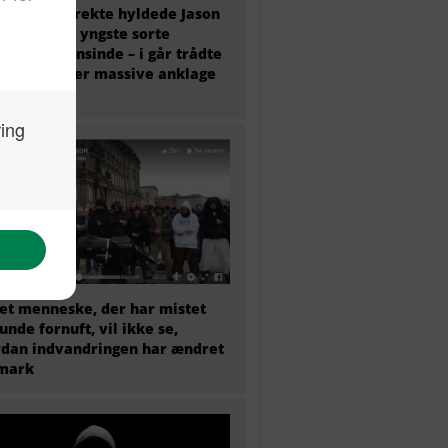
olitisk korrekte hyldede Jason
y som den yngste sorte
essor nogensinde – i går trådte
tilbage efter massive anklage
snyd
et menneske, der har mistet
sunde fornuft, vil ikke se,
dan indvandringen har ændret
mark