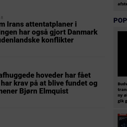
afs
18
POP
 Irans attentatplaner i
ngen har også gjort Danmark
 udenlandske konflikter
 afhuggede hoveder har fået
 har krav på at blive fundet og
Budw
tran
mener Bjørn Elmquist
ny ø
gik 