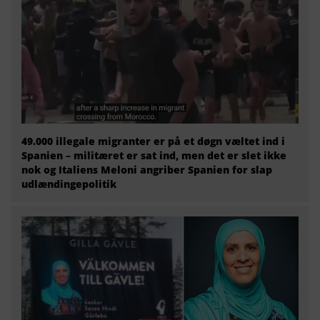
49.000 illegale migranter er på et døgn væltet ind i
Spanien – militæret er sat ind, men det er slet ikke
nok og Italiens Meloni angriber Spanien for slap
udlændingepolitik