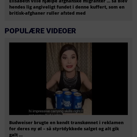
Elisabeth ville hjælpe afghanske migranter … så blev
hendes lig angiveligt fundet i denne kuffert, som en
britisk-afghaner ruller afsted med
POPULÆRE VIDEOER
Budweiser brugte en kendt transkønnet i reklamen
for deres ny øl – så styrtdykkede salget og alt gik
galt …