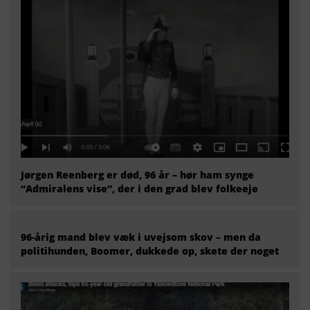
Jørgen Reenberg er død, 96 år – hør ham synge
“Admiralens vise”, der i den grad blev folkeeje
96-årig mand blev væk i uvejsom skov – men da
politihunden, Boomer, dukkede op, skete der noget