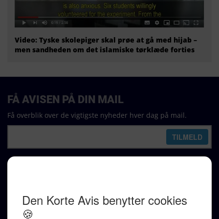
Video: Tyske skolepiger skal prøe at gå med hijab –
men sandheden om det islamiske tørklæde forties
FÅ AVISEN PÅ DIN MAIL
Få overblik over de vigtigste nyheder hver dag på mail.
REDAKTION
Ralf Pittelkow (ansvarshavende)
Karen Jespersen
Redaktionen kontaktes via mail til
redaktion@denkorteavis.dk