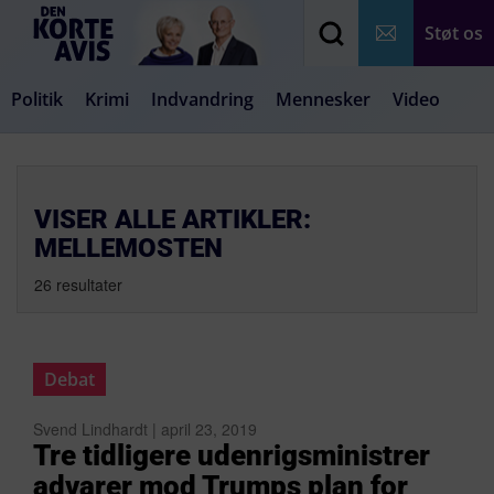
Støt os
Politik
Krimi
Indvandring
Mennesker
Video
Debat
Samfund
Medier
Livsstil
VISER ALLE ARTIKLER:
MELLEMOSTEN
26 resultater
Debat
Svend Lindhardt | april 23, 2019
Tre tidligere udenrigsministrer
advarer mod Trumps plan for