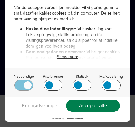
Telefonsvarer 20 30 10 96
Von Ostensgade 22, 2791 Dragør
LINKS
Tidligere aviser >
Om os >
Støt Den Korte Avis >
Jobannoncer >
Send et læserbrev >
Privatlivspolitik >