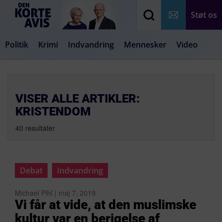
Støt os
Politik
Krimi
Indvandring
Mennesker
Video
Debat
Samfund
Medier
Livsstil
VISER ALLE ARTIKLER:
KRISTENDOM
40 resultater
Debat
Indvandring
Michael Pihl | maj 7, 2019
Vi får at vide, at den muslimske
kultur var en berigelse af