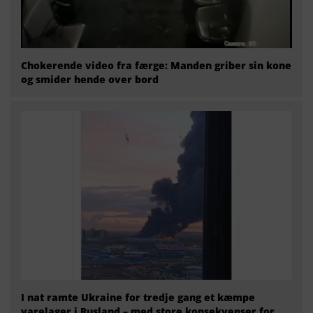
Chokerende video fra færge: Manden griber sin kone
og smider hende over bord
I nat ramte Ukraine for tredje gang et kæmpe
varelager i Rusland – med store konsekvenser for