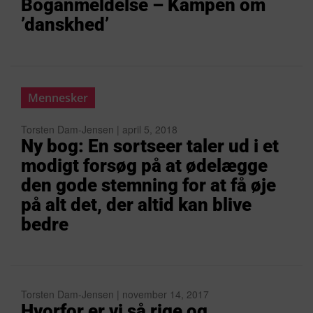
Boganmeldelse – Kampen om
’danskhed’
Mennesker
Torsten Dam-Jensen | april 5, 2018
Ny bog: En sortseer taler ud i et
modigt forsøg på at ødelægge
den gode stemning for at få øje
på alt det, der altid kan blive
bedre
Torsten Dam-Jensen | november 14, 2017
Hvorfor er vi så rige og