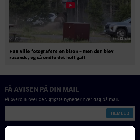
Han ville fotografere en bison – men den blev
rasende, og så endte det helt galt
FÅ AVISEN PÅ DIN MAIL
Få overblik over de vigtigste nyheder hver dag på mail.
REDAKTION