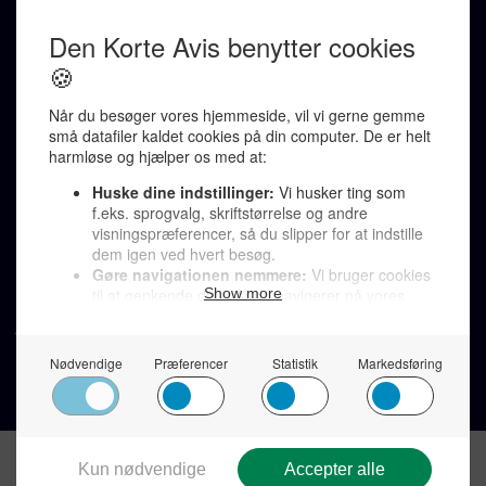
Ralf Pittelkow (ansvarshavende)
Karen Jespersen
Redaktionen kontaktes via mail til
redaktion@denkorteavis.dk
Telefonsvarer 20 30 10 96
Von Ostensgade 22, 2791 Dragør
LINKS
Tidligere aviser >
Om os >
Støt Den Korte Avis >
Jobannoncer >
Send et læserbrev >
Privatlivspolitik >