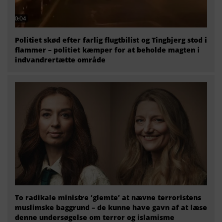
Politiet skød efter farlig flugtbilist og Tingbjerg stod i
flammer – politiet kæmper for at beholde magten i
indvandrertætte område
To radikale ministre ‘glemte’ at nævne terroristens
muslimske baggrund – de kunne have gavn af at læse
denne undersøgelse om terror og islamisme