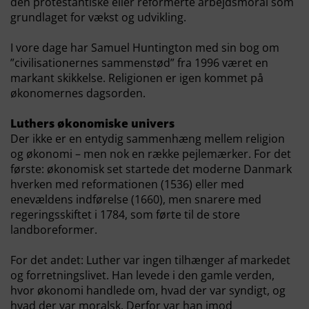
den protestantiske eller reformerte arbejdsmoral som
grundlaget for vækst og udvikling.
I vore dage har Samuel Huntington med sin bog om
”civilisationernes sammenstød” fra 1996 været en
markant skikkelse. Religionen er igen kommet på
økonomernes dagsorden.
Luthers økonomiske univers
Der ikke er en entydig sammenhæng mellem religion
og økonomi – men nok en række pejlemærker. For det
første: økonomisk set startede det moderne Danmark
hverken med reformationen (1536) eller med
enevældens indførelse (1660), men snarere med
regeringsskiftet i 1784, som førte til de store
landboreformer.
For det andet: Luther var ingen tilhænger af markedet
og forretningslivet. Han levede i den gamle verden,
hvor økonomi handlede om, hvad der var syndigt, og
hvad der var moralsk. Derfor var han imod