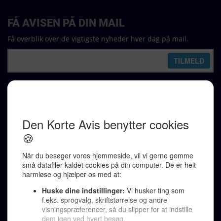
FÅ AVISEN PÅ DIN MAIL
Få overblik over de vigtigste nyheder hver dag på mail.
REDAKTION
Ralf Pittelkow (ansvarshavende)
Karen Jespersen
Redaktionen kontaktes via mail til
redaktion@denkorteavis.dk
Telefonsvarer 20 30 10 96
Von Ostensgade 22, 2791 Dragør
LINKS
Tidligere aviser >
Om os >