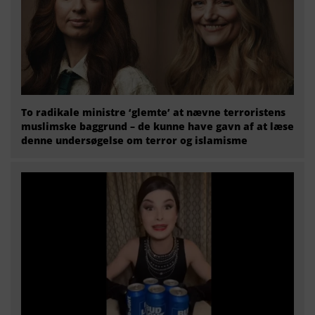
To radikale ministre ‘glemte’ at nævne terroristens
muslimske baggrund – de kunne have gavn af at læse
denne undersøgelse om terror og islamisme