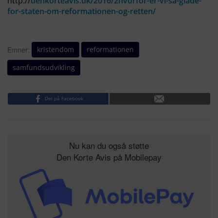
http://
denkorteavis.dk/2016/2hvorfor-er-vi-sa-glade-
for-staten-om-reformationen-og-retten/
kristendom
reformationen
Emner:
samfundsudvikling
Del på Facebook
Nu kan du også støtte
Den Korte Avis på Mobilepay