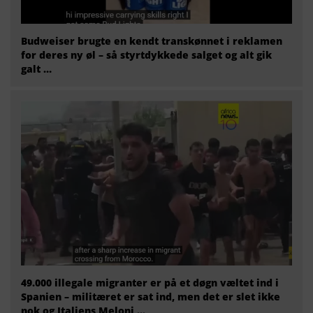
Budweiser brugte en kendt transkønnet i reklamen
for deres ny øl – så styrtdykkede salget og alt gik
galt …
49.000 illegale migranter er på et døgn væltet ind i
Spanien – militæret er sat ind, men det er slet ikke
nok og Italiens Meloni ...