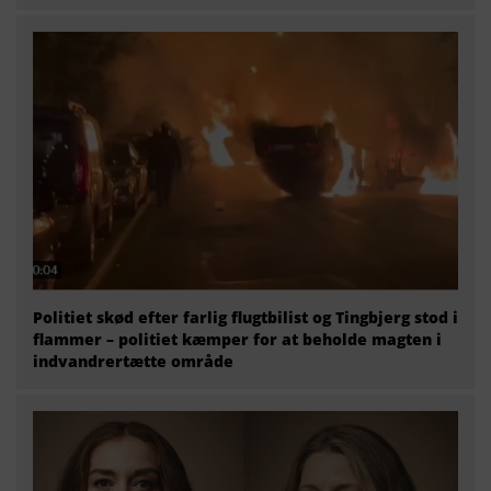
Politiet skød efter farlig flugtbilist og Tingbjerg stod i
flammer – politiet kæmper for at beholde magten i
indvandrertætte område