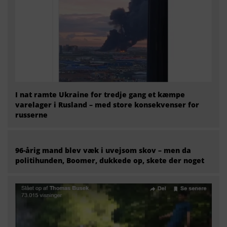
I nat ramte Ukraine for tredje gang et kæmpe
varelager i Rusland – med store konsekvenser for
russerne
96-årig mand blev væk i uvejsom skov – men da
politihunden, Boomer, dukkede op, skete der noget