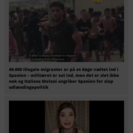
49.000 illegale migranter er på et døgn væltet ind i
Spanien – militæret er sat ind, men det er slet ikke
nok og Italiens Meloni angriber Spanien for slap
udlændingepolitik