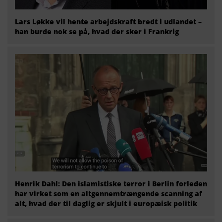
Lars Løkke vil hente arbejdskraft bredt i udlandet –
han burde nok se på, hvad der sker i Frankrig
Henrik Dahl: Den islamistiske terror i Berlin forleden
har virket som en altgennemtrængende scanning af
alt, hvad der til daglig er skjult i europæisk politik