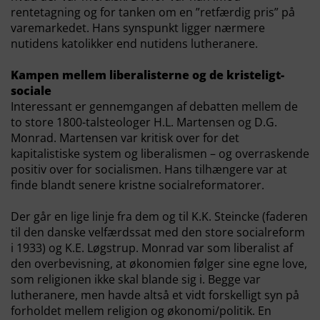
rentetagning og for tanken om en ”retfærdig pris” på
varemarkedet. Hans synspunkt ligger nærmere
nutidens katolikker end nutidens lutheranere.
Kampen mellem liberalisterne og de kristeligt-
sociale
Interessant er gennemgangen af debatten mellem de
to store 1800-talsteologer H.L. Martensen og D.G.
Monrad. Martensen var kritisk over for det
kapitalistiske system og liberalismen – og overraskende
positiv over for socialismen. Hans tilhængere var at
finde blandt senere kristne socialreformatorer.
Der går en lige linje fra dem og til K.K. Steincke (faderen
til den danske velfærdssat med den store socialreform
i 1933) og K.E. Løgstrup. Monrad var som liberalist af
den overbevisning, at økonomien følger sine egne love,
som religionen ikke skal blande sig i. Begge var
lutheranere, men havde altså et vidt forskelligt syn på
forholdet mellem religion og økonomi/politik. En