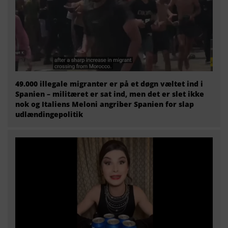
49.000 illegale migranter er på et døgn væltet ind i
Spanien – militæret er sat ind, men det er slet ikke
nok og Italiens Meloni angriber Spanien for slap
udlændingepolitik