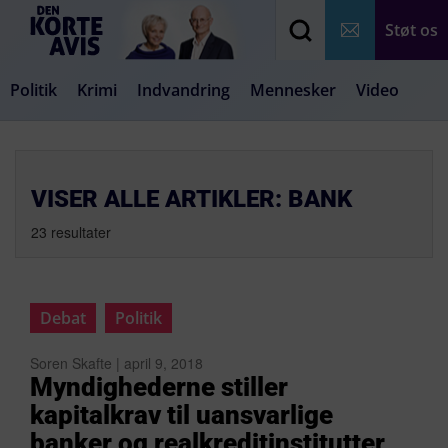
Støt os
Politik
Krimi
Indvandring
Mennesker
Video
Debat
Samfund
Medier
Livsstil
VISER ALLE ARTIKLER: BANK
23 resultater
Debat
Politik
Soren Skafte | april 9, 2018
Myndighederne stiller
kapitalkrav til uansvarlige
banker og realkreditinstitutter