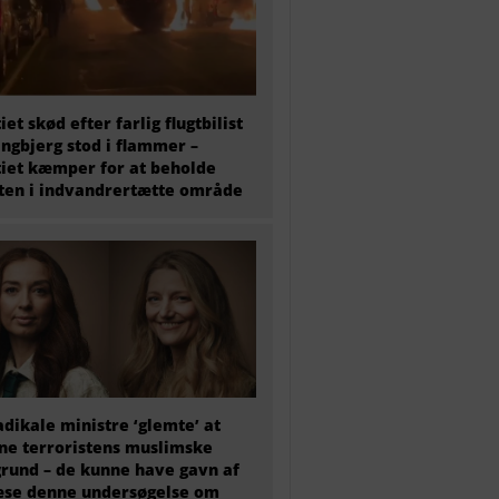
tiet skød efter farlig flugtbilist
ingbjerg stod i flammer –
tiet kæmper for at beholde
en i indvandrertætte område
adikale ministre ‘glemte’ at
e terroristens muslimske
rund – de kunne have gavn af
æse denne undersøgelse om