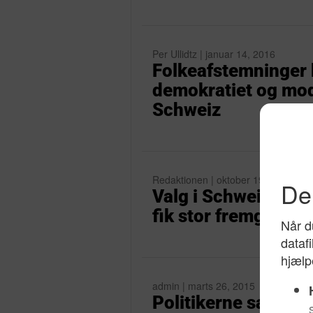
Per Ullidtz | januar 14, 2016
Folkeafstemninger b
demokratiet og mod 
Schweiz
Redaktionen | oktober 19, 2015
Valg i Schweiz: Det
fik stor fremgang
admin | marts 26, 2015
Politikerne satte k