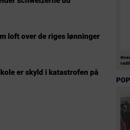
der schweizerne ud
 loft over de riges lønninger
Hvem
radi
kole er skyld i katastrofen på
POP