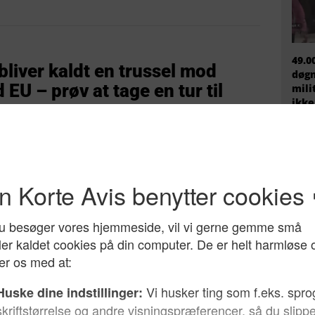
49.0
liver kaldt en trussel mod
døgn
EU – prøv at tage en tur til
mili
ikke
 indvandringkritiske Folkeparti
EU h
migr
prem
onventionerne over
fire