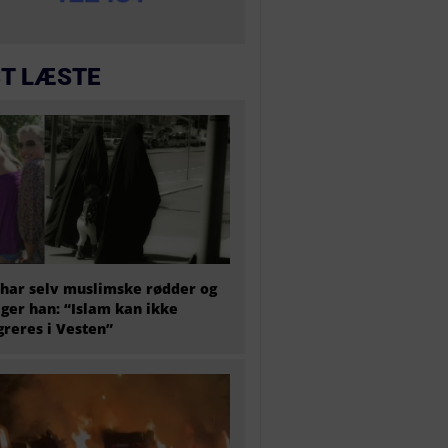
T LÆSTE
har selv muslimske rødder og
iger han: “Islam kan ikke
greres i Vesten”