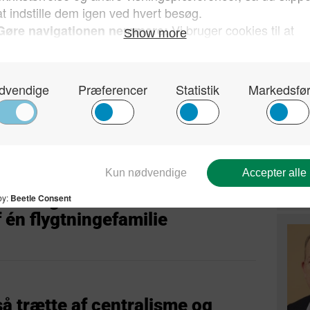
om kriminelle udlændinge –
ke finde sig i
søen i Schweiz
Tysk
Stær
til 
at r
| september 15, 2014
AfD
nes udgifter er vokset med 30
 én flygtningefamilie
så trætte af centralisme og