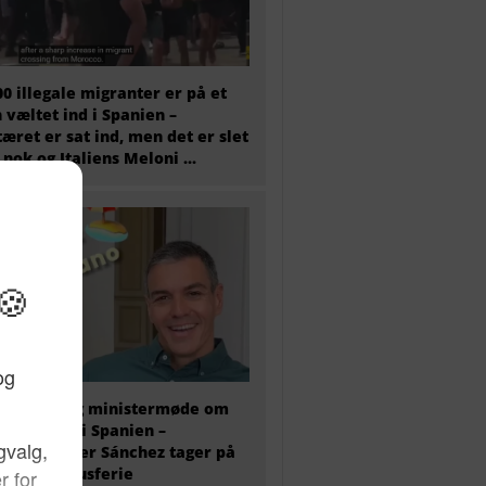
00 illegale migranter er på et
 væltet ind i Spanien –
tæret er sat ind, men det er slet
 nok og Italiens Meloni ...
older i dag ministermøde om
antkrisen i Spanien –
ierminister Sánchez tager på
 ugers luksusferie