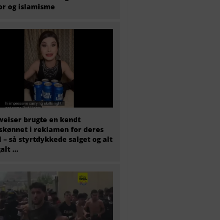
or og islamisme
eiser brugte en kendt
skønnet i reklamen for deres
l – så styrtdykkede salget og alt
galt …