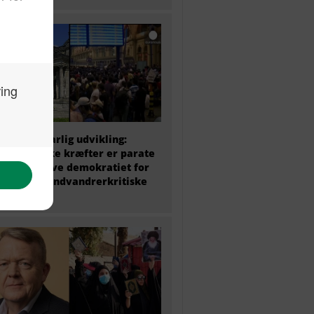
 politik i farlig udvikling:
ke politiske kræfter er parate
at undergrave demokratiet for
amme det indvandrerkritiske