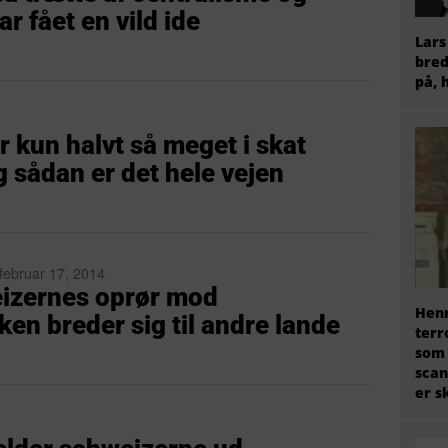
ar fået en vild ide
Lars
bred
på, 
 kun halvt så meget i skat
 sådan er det hele vejen
 februar 17, 2014
izernes oprør mod
Henr
ken breder sig til andre lande
terr
som
scan
er s