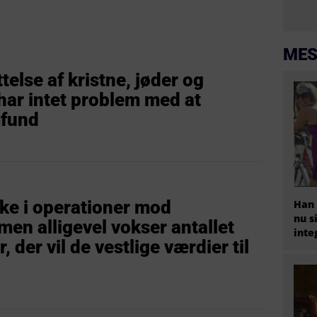
MES
else af kristne, jøder og
har intet problem med at
mfund
ke i operationer mod
Han 
nu s
en alligevel vokser antallet
inte
, der vil de vestlige værdier til