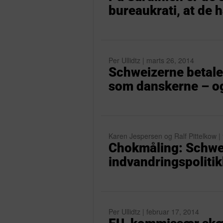
bureaukrati, at de h
Per Ullidtz | marts 26, 2014
Schweizerne betaler
som danskerne – og
Karen Jespersen og Ralf Pittelkow |
Chokmåling: Schwe
indvandringspolitik
Per Ullidtz | februar 17, 2014