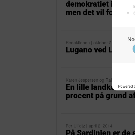
demokratiet i sag 
men det vil folket ik
Redaktionen | oktober 21, 2014
Lugano ved Lugano
Karen Jespersen og Ralf Pittelkow 
En lille landkommu
procent på grund af
Per Ullidtz | april 2, 2014
På Sardinien er de 