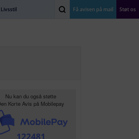
Livsstil
Få avisen på mail
Støt os
Nu kan du også støtte
en Korte Avis på Mobilepay