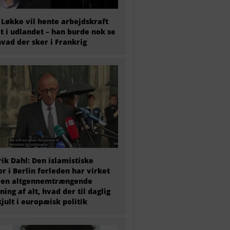
 Løkke vil hente arbejdskraft
t i udlandet – han burde nok se
hvad der sker i Frankrig
ik Dahl: Den islamistiske
or i Berlin forleden har virket
 en altgennemtrængende
ning af alt, hvad der til daglig
kjult i europæisk politik