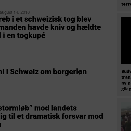
terr
 august 14, 2016
eb i et schweizisk tog blev
 manden havde kniv og hældte
 i en togkupé
ni i Schweiz om borgerløn
Budw
tran
ny ø
gik 
“stormløb” mod landets
ig til et dramatisk forsvar mod
n