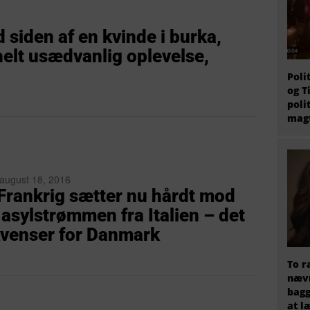
 siden af en kvinde i burka,
elt usædvanlig oplevelse,
Poli
og T
poli
magt
 august 18, 2016
 Frankrig sætter nu hårdt mod
 asylstrømmen fra Italien – det
kvenser for Danmark
To r
nævn
bagg
at l