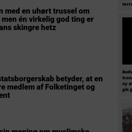
terr
 med en uhørt trussel om
 men én virkelig god ting er
ans skingre hetz
Budw
statsborgerskab betyder, at en
tran
ny ø
re medlem af Folketinget og
gik 
ent
 sin mening om muslimske