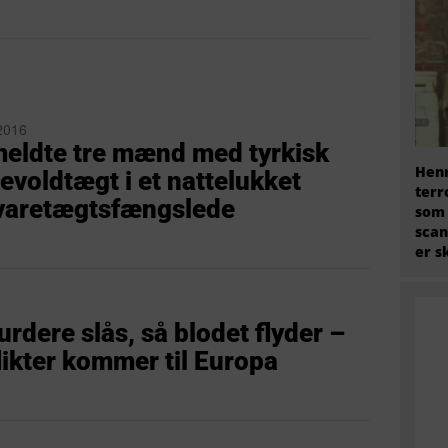
2016
meldte tre mænd med tyrkisk
Henr
voldtægt i et nattelukket
terr
e varetægtsfængslede
som
scan
er s
rdere slås, så blodet flyder –
ikter kommer til Europa