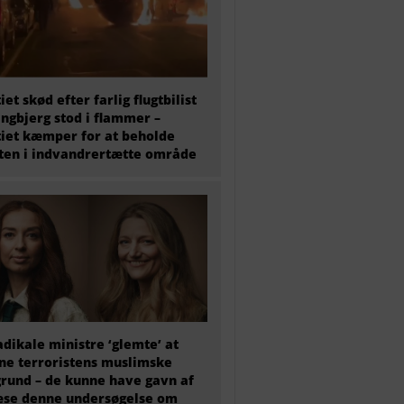
tiet skød efter farlig flugtbilist
ingbjerg stod i flammer –
tiet kæmper for at beholde
en i indvandrertætte område
adikale ministre ‘glemte’ at
e terroristens muslimske
rund – de kunne have gavn af
æse denne undersøgelse om