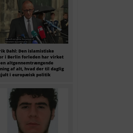
ik Dahl: Den islamistiske
or i Berlin forleden har virket
 en altgennemtrængende
ning af alt, hvad der til daglig
kjult i europæisk politik