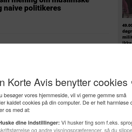
 naive politikeres
49.0
døgn
mili
ikke
17
e tusinde har fået dansk
en år 2000: Og det drejer sig
irakere og tyrkere
EU h
migr
ende til en tyrkisk mand
prem
på hospitalet, at fortvivlede
fire