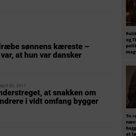
Poli
og T
 dræbe sønnens kæreste –
poli
magt
var, at hun var dansker
april 20, 2017
understreget, at snakken om
andrere i vidt omfang bygger
To r
nævn
bagg
at l