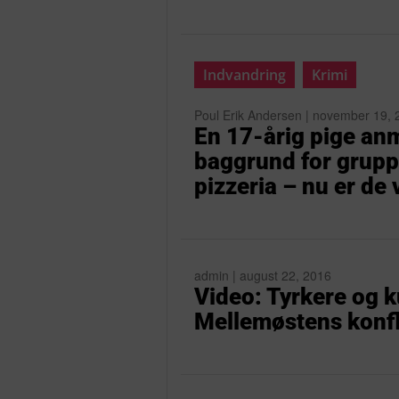
Indvandring
Krimi
Poul Erik Andersen | november 19, 
En 17-årig pige an
baggrund for gruppe
pizzeria – nu er d
admin | august 22, 2016
Video: Tyrkere og ku
Mellemøstens konfl