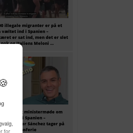
00 illegale migranter er på et
 væltet ind i Spanien –
tæret er sat ind, men det er slet
 nok og Italiens Meloni ...
older i dag ministermøde om
antkrisen i Spanien –
ierminister Sánchez tager på
 ugers luksusferie