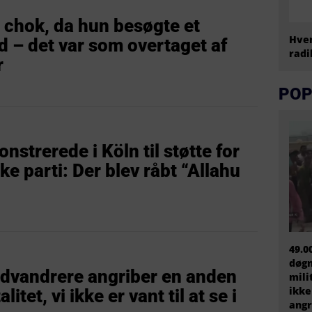
t chok, da hun besøgte et
Hvem
 – det var som overtaget af
radi
r
POP
strerede i Köln til støtte for
e parti: Der blev råbt “Allahu
49.0
døgn
ndvandrere angriber en anden
mili
ikke
tet, vi ikke er vant til at se i
angr