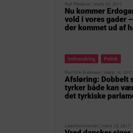
Ralf Pittelkow | marts 23, 2017
Nu kommer Erdogan
vold i vores gader –
der kommet ud af h
Indvandring
Politik
Poul Erik Andersen | marts 14, 2017
Afsløring: Dobbelt 
tyrker både kan væ
det tyrkiske parlam
Læserkommentar | marts 13, 2017
Vred dansker siger