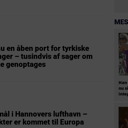
MES
8
u en åben port for tyrkiske
ger – tusindvis af sager om
ke genoptages
Han 
nu s
inte
ål i Hannovers lufthavn –
kter er kommet til Europa