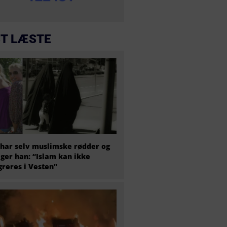
T LÆSTE
har selv muslimske rødder og
iger han: “Islam kan ikke
greres i Vesten”