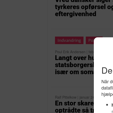
tyrkeres opførsel og
eftergivenhed
Indvandring
Politik
Poul Erik Andersen | februar 23, 20
Langt over hundred
statsborgerskab sid
især om somaliere, 
Ralf Pittelkow | januar 24, 2017
En stor skare pårør
optrådte så truende 