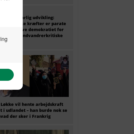
 politik i farlig udvikling:
ke politiske kræfter er parate
at undergrave demokratiet for
amme det indvandrerkritiske
 Løkke vil hente arbejdskraft
t i udlandet – han burde nok se
hvad der sker i Frankrig