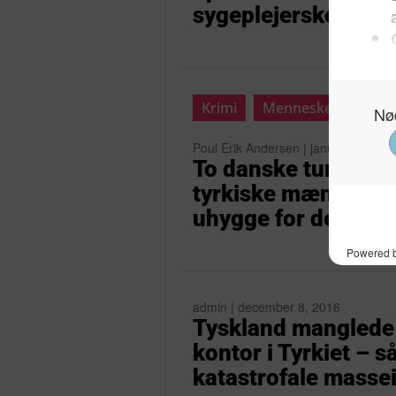
sygeplejersker græ
Krimi
Mennesker
Poul Erik Andersen | januar 9, 2017
To danske turister i
tyrkiske mænd i en b
uhygge for de to d
admin | december 8, 2016
Tyskland manglede 
kontor i Tyrkiet – 
katastrofale masse