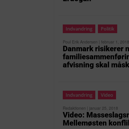
Indvandring
Politik
Poul Erik Andersen | februar 1, 201
Danmark risikerer n
familiesammenførin
afvisning skal mås
Indvandring
Video
Redaktionen | januar 25, 2018
Video: Masseslagsm
Mellemøsten konfli