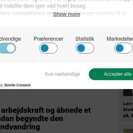
d
Tysk
Stær
til 
at r
AfD
 Østrig faldt i snak med nogle
ar – lidt senere blev hygge til
anskere
Lars
arbejdskraft og åbnede et
bred
på, 
sådan begyndte den
indvandring