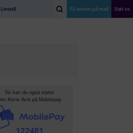
Livsstil
Få avisen på mail
Støt os
Nu kan du også støtte
en Korte Avis på Mobilepay