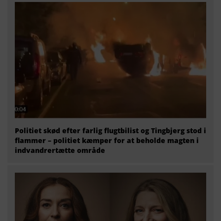
Politiet skød efter farlig flugtbilist og Tingbjerg stod i
flammer – politiet kæmper for at beholde magten i
indvandrertætte område