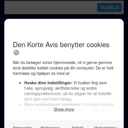
REDAKTION
Ralf Pittelkow (ansvarshavende)
Karen Jespersen
Redaktionen kontaktes via mail til
redaktion@denkorteavis.dk
Telefonsvarer 20 30 10 96
Von Ostensgade 22, 2791 Dragør
LINKS
Tidligere aviser >
Om os >
Støt Den Korte Avis >
Jobannoncer >
Send et læserbrev >