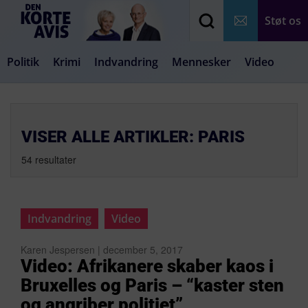
Støt os
Politik
Krimi
Indvandring
Mennesker
Video
Debat
Samfund
Medier
Livsstil
VISER ALLE ARTIKLER: PARIS
54 resultater
Indvandring
Video
Karen Jespersen | december 5, 2017
Video: Afrikanere skaber kaos i
Bruxelles og Paris – “kaster sten
og angriber politiet”