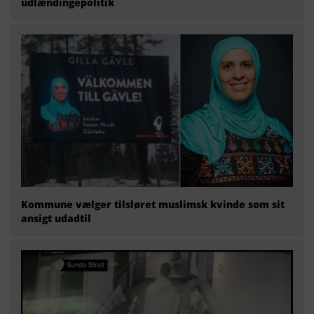
udlændingepolitik
Kommune vælger tilsløret muslimsk kvinde som sit
ansigt udadtil