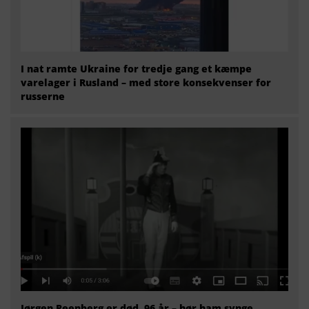
I nat ramte Ukraine for tredje gang et kæmpe
varelager i Rusland – med store konsekvenser for
russerne
Jørgen Reenberg er død, 96 år – hør ham synge