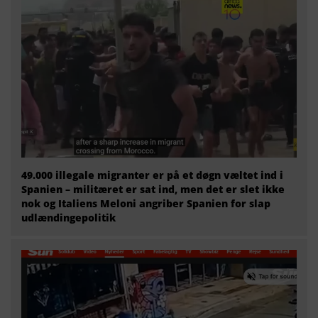
49.000 illegale migranter er på et døgn væltet ind i
Spanien – militæret er sat ind, men det er slet ikke
nok og Italiens Meloni angriber Spanien for slap
udlændingepolitik