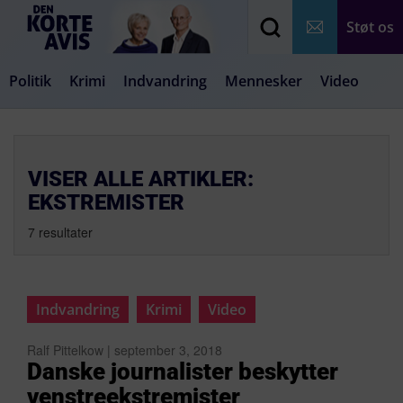
Støt os
Politik
Krimi
Indvandring
Mennesker
Video
Debat
Samfund
Medier
Livsstil
VISER ALLE ARTIKLER:
EKSTREMISTER
7 resultater
Indvandring
Krimi
Video
Ralf Pittelkow | september 3, 2018
Danske journalister beskytter
venstreekstremister