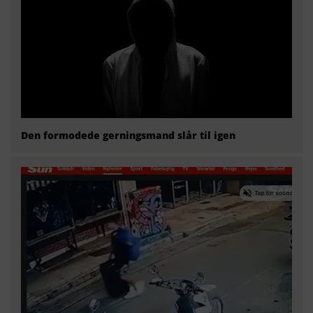
Den formodede gerningsmand slår til igen