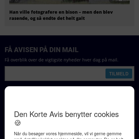
Han ville fotografere en bison – men den blev
rasende, og så endte det helt galt
FÅ AVISEN PÅ DIN MAIL
Få overblik over de vigtigste nyheder hver dag på mail.
REDAKTION
Ralf Pittelkow (ansvarshavende)
Karen Jespersen
Redaktionen kontaktes via mail til
redaktion@denkorteavis.dk
Telefonsvarer 20 30 10 96
Von Ostensgade 22, 2791 Dragør