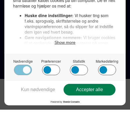
LINKS
Tidligere aviser >
Om os >
Støt Den Korte Avis >
Jobannoncer >
Send et læserbrev >
Privatlivspolitik >