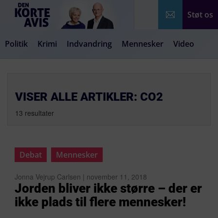
Støt os
Politik
Krimi
Indvandring
Mennesker
Video
Debat
Samfund
Medier
Livsstil
VISER ALLE ARTIKLER: CO2
13 resultater
Debat
Mennesker
Jonna Vejrup Carlsen | november 11, 2018
Jorden bliver ikke større – der er
ikke plads til flere mennesker!