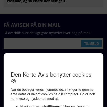
rasende, og så endte det helt galt
FÅ AVISEN PÅ DIN MAIL
Få overblik over de vigtigste nyheder hver dag på mail.
REDAKTION
Ralf Pittelkow (ansvarshavende)
Karen Jespersen
Redaktionen kontaktes via mail til
redaktion@denkorteavis.dk
Telefonsvarer 20 30 10 96
Von Ostensgade 22, 2791 Dragør
LINKS