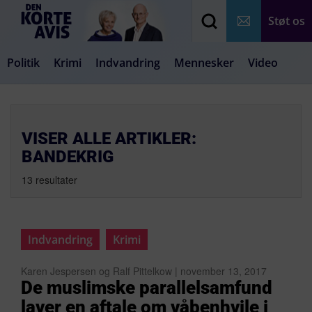
Støt os
Politik
Krimi
Indvandring
Mennesker
Video
Debat
Samfund
Medier
Livsstil
VISER ALLE ARTIKLER:
BANDEKRIG
13 resultater
Indvandring
Krimi
Karen Jespersen og Ralf Pittelkow | november 13, 2017
De muslimske parallelsamfund
laver en aftale om våbenhvile i