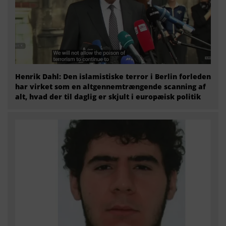
Henrik Dahl: Den islamistiske terror i Berlin forleden
har virket som en altgennemtrængende scanning af
alt, hvad der til daglig er skjult i europæisk politik