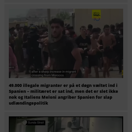
49.000 illegale migranter er på et døgn væltet ind i
Spanien – militæret er sat ind, men det er slet ikke
nok og Italiens Meloni angriber Spanien for slap
udlændingepolitik