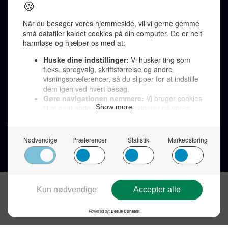
Redaktionen kontaktes via mail til
redaktion@denkorteavis.dk
Telefonsvarer 20 30 10 96
Von Ostensgade 22, 2791 Dragør
LINKS
Tidligere aviser >
Om os >
Støt Den Korte Avis >
Jobannoncer >
Send et læserbrev >
Privatlivspolitik >