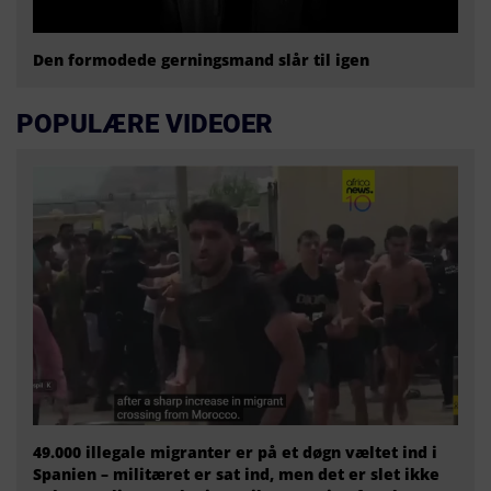
Den formodede gerningsmand slår til igen
POPULÆRE VIDEOER
49.000 illegale migranter er på et døgn væltet ind i
Spanien – militæret er sat ind, men det er slet ikke