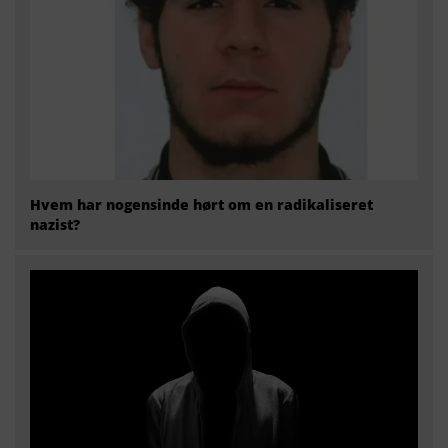
Hvem har nogensinde hørt om en radikaliseret
nazist?