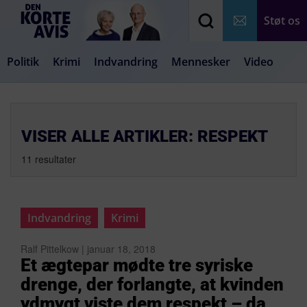
Støt os
Politik
Krimi
Indvandring
Mennesker
Video
Debat
Samfund
Medier
Livsstil
VISER ALLE ARTIKLER: RESPEKT
11 resultater
Indvandring
Krimi
Ralf Pittelkow | januar 18, 2018
Et ægtepar mødte tre syriske
drenge, der forlangte, at kvinden
ydmygt viste dem respekt – da