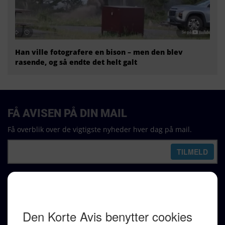
Han ville fotografere en bison – men den blev
rasende, og så endte det helt galt
FÅ AVISEN PÅ DIN MAIL
Få overblik over de vigtigste nyheder hver dag på mail.
REDAKTION
Ralf Pittelkow (ansvarshavende)
Karen Jespersen