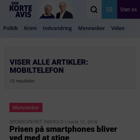
Støt os
Politik
Krimi
Indvandring
Mennesker
Video
Debat
Samfund
Medier
Livsstil
VISER ALLE ARTIKLER:
MOBILTELEFON
12 resultater
Mennesker
SPONSORERET INDHOLD | marts 12, 2018
Prisen på smartphones bliver
ved med at stige