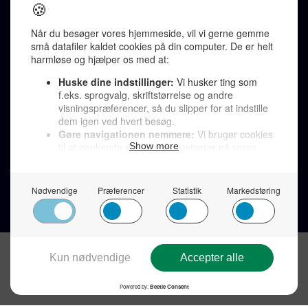
Redaktionen kontaktes via mail til
redaktion@denkorteavis.dk
Telefonsvarer 20 30 10 96
Von Ostensgade 22, 2791 Dragør
LINKS
Tidligere aviser >
Om os >
Støt Den Korte Avis >
Jobannoncer >
Send et læserbrev >
Privatlivspolitik >