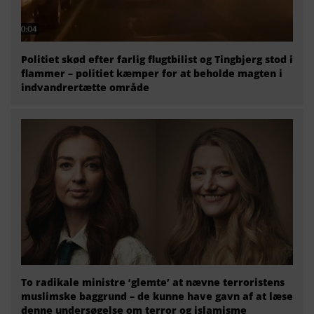
Politiet skød efter farlig flugtbilist og Tingbjerg stod i
flammer – politiet kæmper for at beholde magten i
indvandrertætte område
To radikale ministre ‘glemte’ at nævne terroristens
muslimske baggrund – de kunne have gavn af at læse
denne undersøgelse om terror og islamisme