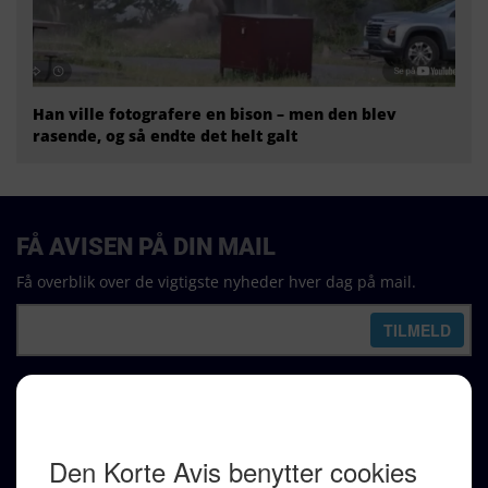
Han ville fotografere en bison – men den blev
rasende, og så endte det helt galt
FÅ AVISEN PÅ DIN MAIL
Få overblik over de vigtigste nyheder hver dag på mail.
REDAKTION
Ralf Pittelkow (ansvarshavende)
Karen Jespersen