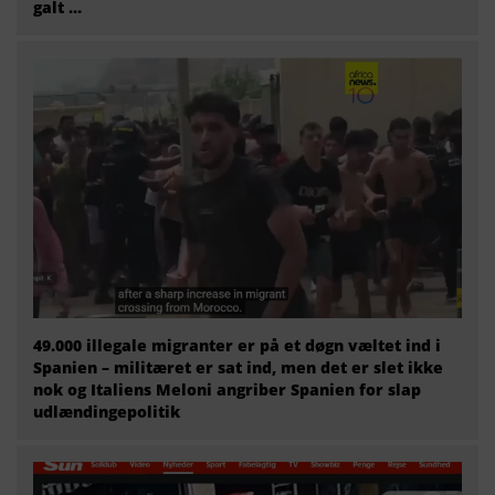
galt …
49.000 illegale migranter er på et døgn væltet ind i
Spanien – militæret er sat ind, men det er slet ikke
nok og Italiens Meloni angriber Spanien for slap
udlændingepolitik