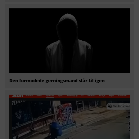
Den formodede gerningsmand slår til igen