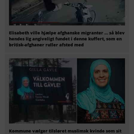
Elisabeth ville hjælpe afghanske migranter … så blev
hendes lig angiveligt fundet i denne kuffert, som en
britisk-afghaner ruller afsted med
Kommune vælger tilsløret muslimsk kvinde som sit