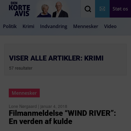
Støt os
Politik
Krimi
Indvandring
Mennesker
Video
Debat
Samfund
Medier
Livsstil
VISER ALLE ARTIKLER: KRIMI
57 resultater
Mennesker
Lone Nørgaard | januar 4, 2018
Filmanmeldelse “WIND RIVER”:
En verden af kulde