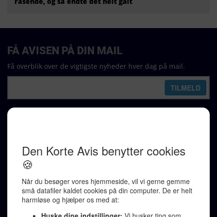
rasende, og så endte det helt galt
FÅ AVISEN PÅ DIN MAIL
Få overblik over de vigtigste nyheder hver dag på mail.
REDAKTION
Ralf Pittelkow (ansvarshavende)
Karen Jespersen
Redaktionen kontaktes via mail til
redaktion@denkorteavis.dk
Telefonsvarer 20 30 10 96
Von Ostensgade 22, 2791 Dragør
LINKS