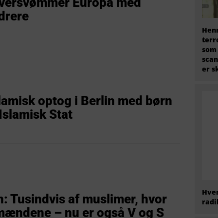
oversvømmer Europa med
drere
Henr
terr
som
scan
er s
slamisk optog i Berlin med børn
 Islamisk Stat
Hvem
 Tusindvis af muslimer, hvor
radi
mændene – nu er også V og S