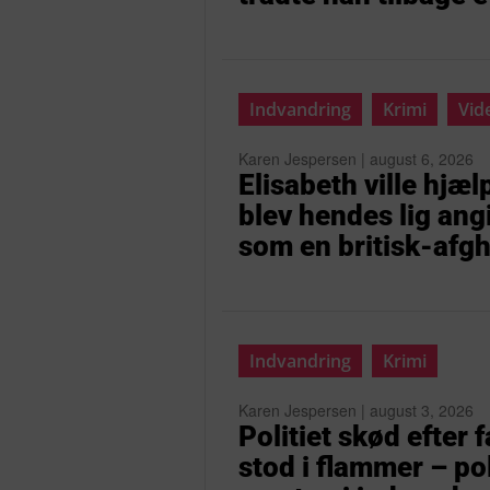
Indvandring
Krimi
Vid
Karen Jespersen | august 6, 2026
Elisabeth ville hjæ
blev hendes lig angi
som en britisk-afgh
Indvandring
Krimi
Karen Jespersen | august 3, 2026
Politiet skød efter f
stod i flammer – po