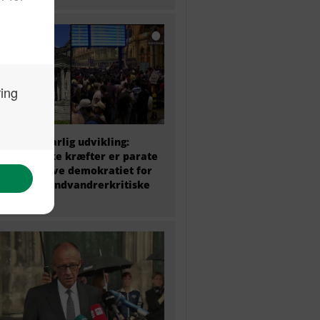
 politik i farlig udvikling:
ke politiske kræfter er parate
at undergrave demokratiet for
amme det indvandrerkritiske