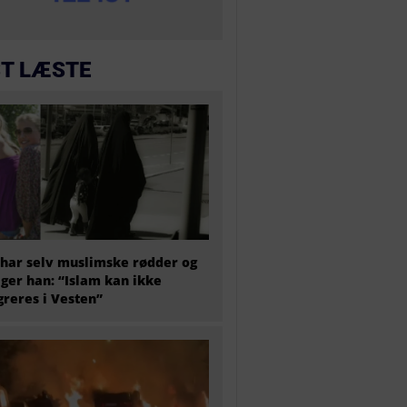
T LÆSTE
har selv muslimske rødder og
iger han: “Islam kan ikke
greres i Vesten”