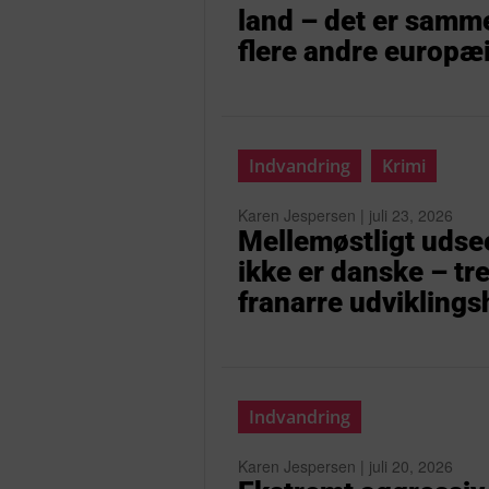
land – det er samme
flere andre europæ
Indvandring
Krimi
Karen Jespersen | juli 23, 2026
Mellemøstligt udse
ikke er danske – tr
franarre udviklin
Indvandring
Karen Jespersen | juli 20, 2026