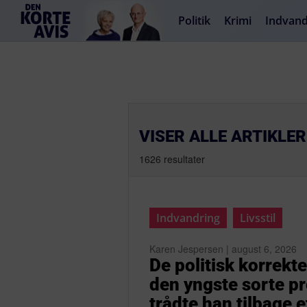
Politik
Krimi
Indvand
VISER ALLE ARTIKLE
1626 resultater
Indvandring
Livsstil
Karen Jespersen | august 6, 2026
De politisk korrek
den yngste sorte pr
trådte han tilbage 