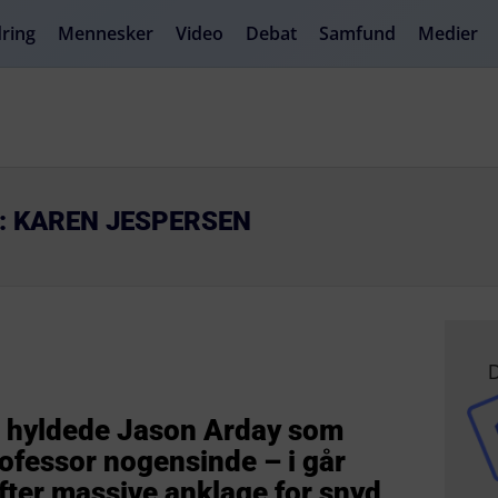
ring
Mennesker
Video
Debat
Samfund
Medier
R: KAREN JESPERSEN
D
te hyldede Jason Arday som
ofessor nogensinde – i går
efter massive anklage for snyd