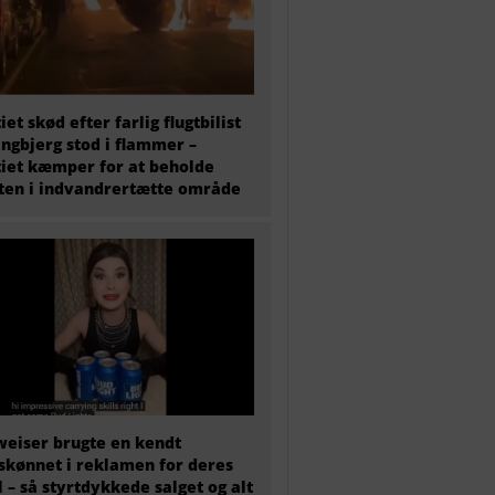
tiet skød efter farlig flugtbilist
ingbjerg stod i flammer –
tiet kæmper for at beholde
en i indvandrertætte område
eiser brugte en kendt
skønnet i reklamen for deres
l – så styrtdykkede salget og alt