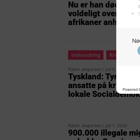
Nu er han død: Ung f
voldeligt overfald
afrikaner anholdt
Indvandring
Krimi
Karen Jespersen | juli 5, 2026
Tyskland: Tyrkisk m
ansatte på krisecent
lokale Socialdemok
Karen Jespersen | juli 1, 2026
900.000 illegale migr