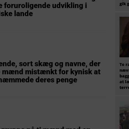
gik 
 foruroligende udvikling i
iske lande
ende, sort skæg og navne, der
To r
e mænd mistænkt for kynisk at
nævn
bagg
gshæmmede deres penge
at l
terr