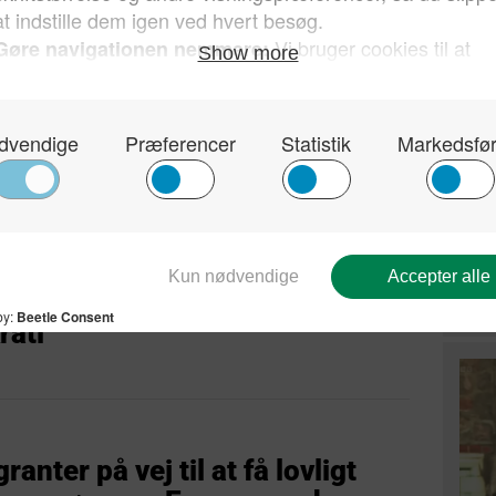
amiliefar blev udsat for groft
 ved VM-storskærmsfest –
Tysk
Stær
til 
and anholdt for drab på seks
at r
er – tråde til tyrker i det
AfD
rati
anter på vej til at få lovligt