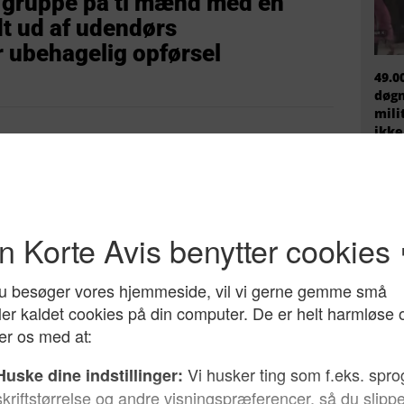
 gruppe på ti mænd med en
dt ud af udendørs
 ubehagelig opførsel
49.0
døgn
mili
ikke
r siden, at gruppevoldtægter
eltsag – nu er der 751
 et år i Tyskland
EU h
migr
prem
fire