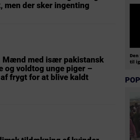
, men der sker ingenting
Den 
r: Mænd med især pakistansk
til i
 og voldtog unge piger –
 frygt for at blive kaldt
POP