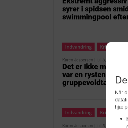
Ekstremt aggressiv
syrer i spidsen smi
swimmingpool efter
Indvandring
Krimi
Karen Jespersen | juli 8, 2026
Det er ikke mange å
var en rystende enk
gruppevoldtægter på
Indvandring
Krimi
Karen Jespersen | juli 5, 2026