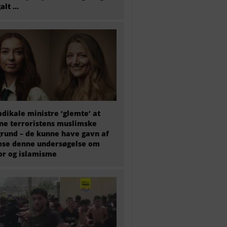
galt …
adikale ministre ‘glemte’ at
e terroristens muslimske
rund – de kunne have gavn af
æse denne undersøgelse om
or og islamisme