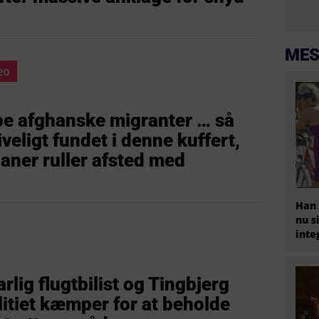
MES
eo
lpe afghanske migranter … så
veligt fundet i denne kuffert,
aner ruller afsted med
Han 
nu s
inte
arlig flugtbilist og Tingbjerg
litiet kæmper for at beholde