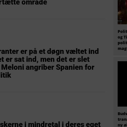
rtætte område
Poli
og T
poli
magt
ranter er på et døgn væltet ind
t er sat ind, men det er slet
s Meloni angriber Spanien for
itik
Budw
tran
skerne i mindretal i deres eget
ny ø