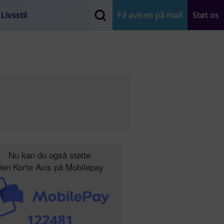
Livsstil
Få avisen på mail
Støt os
Nu kan du også støtte
en Korte Avis på Mobilepay