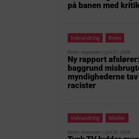
på banen med kritik
Indvandring
Krimi
Karen Jespersen | juni 27, 2026
Ny rapport afsløre
baggrund misbrugte
myndighederne tav af
racister
Indvandring
Medier
Karen Jespersen | juni 22, 2026