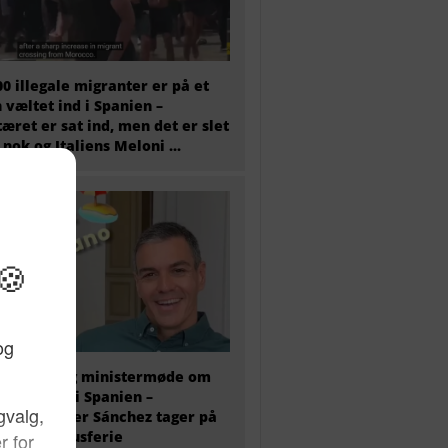
00 illegale migranter er på et
 væltet ind i Spanien –
tæret er sat ind, men det er slet
 nok og Italiens Meloni ...
older i dag ministermøde om
antkrisen i Spanien –
ierminister Sánchez tager på
 ugers luksusferie