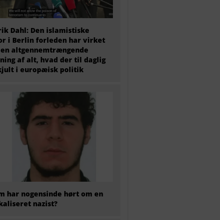
ik Dahl: Den islamistiske
or i Berlin forleden har virket
 en altgennemtrængende
ning af alt, hvad der til daglig
kjult i europæisk politik
 har nogensinde hørt om en
kaliseret nazist?