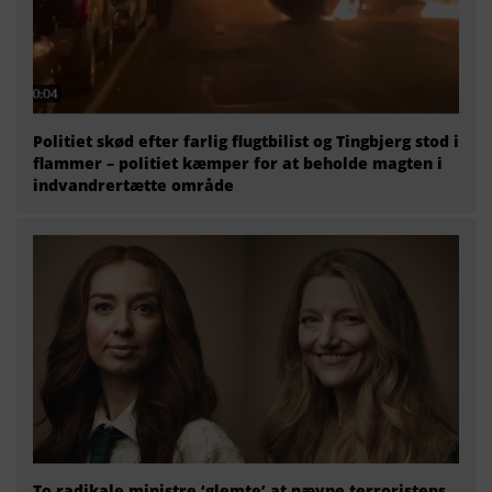
Politiet skød efter farlig flugtbilist og Tingbjerg stod i
flammer – politiet kæmper for at beholde magten i
indvandrertætte område
To radikale ministre ‘glemte’ at nævne terroristens