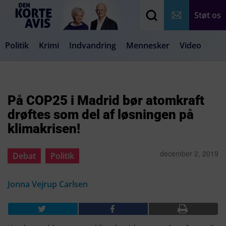
Støt os
Politik
Krimi
Indvandring
Mennesker
Video
Debat
Samfund
Medier
Livsstil
På COP25 i Madrid bør atomkraft
drøftes som del af løsningen på
klimakrisen!
december 2, 2019
Debat
Politik
Jonna Vejrup Carlsen