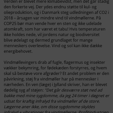
Verden er blevet mere klimabevidst
, men det går stadig
den forkerte vej. Der ydes endnu støtte til kul- og
olieproduktion, og i Danmark steg udledningen af CO2 i
2018 – årsagen var mindre vind til vindmøllerne.
På
COP25 bør man vende hver en sten og ikke udelade
atomkraft, som har været et tabu! Hvis temperaturen
ikke holdes nede, vil jordens natur og biodiversitet
blive ødelagt og dermed grundlaget for mange
menneskers overlevelse. Vind og sol kan ikke dække
energibehovet.
Vindmøllevingers drab af fugle, flagermus og insekter
vækker bekymring, for fødekæden forstyrres, og hvem
skal så bestøve vore afgrøder? Et andet problem er den
påvirkning, støj fra vindmøller har på mennesker i
nærheden. En ven (læge) i Jylland skriver, han er blevet
dødelig syg af støjen:
”Det går desværre støt ned ad
bakke med mine sygdomme, da jeg 24 timer i døgnet er
udsat for kraftig infralyd fra vindmøller af de store.
Lægerne aner ikke, om disse sygdomme skyldes
infralyd + vibrationer fra vindmøllerne. Profitindustrien