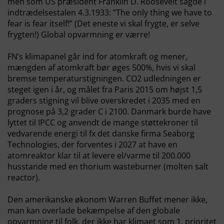
men som US præsident Franklin D. Roosevelt sagde i
indtrædelsestalen 4.3.1933: ”The only thing we have to
fear is fear itself!” (Det eneste vi skal frygte, er selve
frygten!) Global opvarmning er værre!
FN’s klimapanel går ind for atomkraft
og mener,
mængden af atomkraft bør øges 500%, hvis vi skal
bremse temperaturstigningen.
CO2 udledningen er
steget igen i år, og målet fra Paris 2015 om højst 1,5
graders stigning vil blive overskredet i 2035 med en
prognose på 3,2 grader C i 2100.
Danmark burde have
lyttet til IPCC og anvendt de mange støttekroner til
vedvarende energi til fx det danske firma
Seaborg
Technologies
, der forventes i 2027 at have en
atomreaktor klar til at levere el/varme til 200.000
husstande med en thorium wasteburner (molten salt
reactor).
Den amerikanske økonom Warren Buffet
mener ikke,
man kan overlade bekæmpelse af den globale
opvarmning til folk, der ikke har klimaet som 1. prioritet