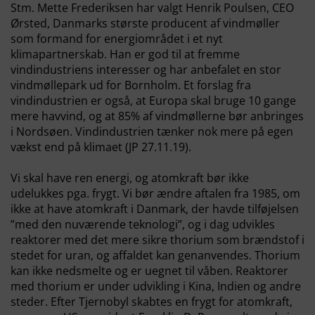
Stm. Mette Frederiksen har valgt Henrik Poulsen
, CEO
Ørsted, Danmarks største producent af vindmøller
som formand for energiområdet i et nyt
klimapartnerskab. Han er god til
at fremme
vindindustriens interesser og har anbefalet en stor
vindmøllepark ud for Bornholm. Et forslag fra
vindindustrien er også, at Europa skal bruge 10 gange
mere havvind, og at 85% af vindmøllerne bør anbringes
i Nordsøen. Vindindustrien tænker nok mere på egen
vækst end på klimaet (JP 27.11.19).
Vi skal have ren energi
, og atomkraft bør ikke
udelukkes pga. frygt. Vi bør ændre aftalen fra 1985, om
ikke at have atomkraft i Danmark, der havde tilføjelsen
”med den nuværende teknologi”, og i dag udvikles
reaktorer med det mere sikre thorium som brændstof i
stedet for uran, og affaldet kan genanvendes. Thorium
kan ikke nedsmelte og er uegnet til våben. Reaktorer
med thorium er under udvikling i Kina, Indien og andre
steder. Efter Tjernobyl skabtes en frygt for atomkraft,