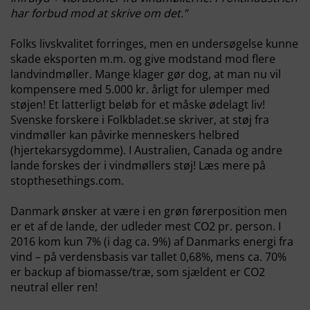
har forbud mod at skrive om det.”
Folks livskvalitet forringes, men en undersøgelse kunne
skade eksporten m.m. og give modstand mod flere
landvindmøller. Mange klager gør dog, at man nu vil
kompensere med 5.000 kr. årligt for ulemper med
støjen! Et latterligt beløb for et måske ødelagt liv!
Svenske forskere i Folkbladet.se skriver, at støj fra
vindmøller kan påvirke menneskers helbred
(hjertekarsygdomme). I Australien, Canada og andre
lande forskes der i vindmøllers støj! Læs mere på
stopthesethings.com.
Danmark ønsker at være i en grøn førerposition
men
er et af de lande, der udleder mest CO2 pr. person. I
2016 kom kun 7% (i dag ca. 9%) af Danmarks energi fra
vind – på verdensbasis var tallet 0,68%, mens ca. 70%
er backup af biomasse/træ, som sjældent er CO2
neutral eller ren!