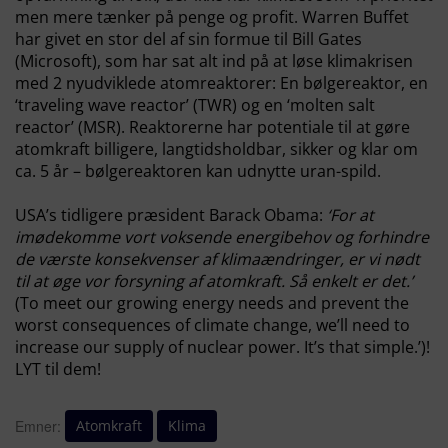
men mere tænker på penge og profit. Warren Buffet
har givet en stor del af sin formue til
Bill Gates
(Microsoft)
, som har sat alt ind på at løse klimakrisen
med 2 nyudviklede atomreaktorer: En bølgereaktor, en
‘traveling wave reactor’ (TWR) og en ‘molten salt
reactor’ (MSR). Reaktorerne har potentiale til at gøre
atomkraft billigere, langtidsholdbar, sikker og klar om
ca. 5 år – bølgereaktoren kan udnytte uran-spild.
USA’s tidligere præsident Barack Obama
:
‘
For at
imødekomme vort voksende energibehov og forhindre
de værste konsekvenser af klimaændringer, er vi nødt
til at øge vor forsyning af atomkraft. Så enkelt er det.’
(To meet our growing energy needs and prevent the
worst consequences of climate change, we’ll need to
increase our supply of nuclear power. It’s that simple.’)!
LYT til dem!
Atomkraft
Klima
Emner: