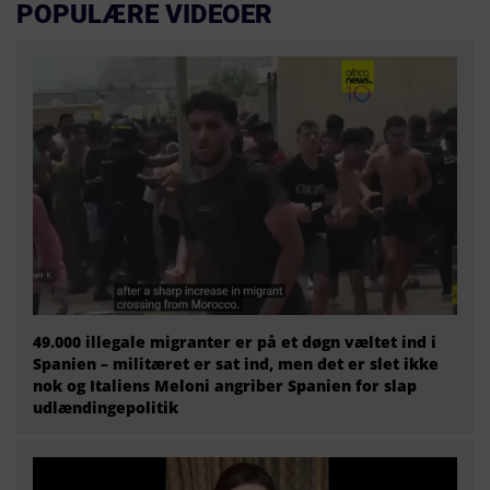
POPULÆRE VIDEOER
49.000 illegale migranter er på et døgn væltet ind i
Spanien – militæret er sat ind, men det er slet ikke
nok og Italiens Meloni angriber Spanien for slap
udlændingepolitik