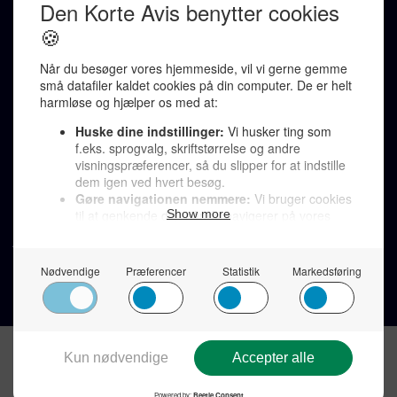
Karen Jespersen
Redaktionen kontaktes via mail til
redaktion@denkorteavis.dk
Telefonsvarer 20 30 10 96
Von Ostensgade 22, 2791 Dragør
LINKS
Tidligere aviser >
Om os >
Støt Den Korte Avis >
Jobannoncer >
Send et læserbrev >
Privatlivspolitik >