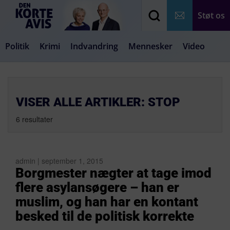
Støt os
Politik
Krimi
Indvandring
Mennesker
Video
Debat
Samfund
Medier
Livsstil
VISER ALLE ARTIKLER: STOP
6 resultater
admin | september 1, 2015
Borgmester nægter at tage imod
flere asylansøgere – han er
muslim, og han har en kontant
besked til de politisk korrekte