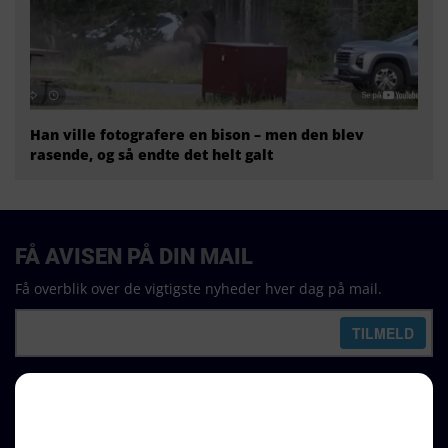
Han ville fotografere en bison – men den blev
rasende, og så endte det helt galt
FÅ AVISEN PÅ DIN MAIL
Få overblik over de vigtigste nyheder hver dag på mail.
REDAKTION
Ralf Pittelkow (ansvarshavende)