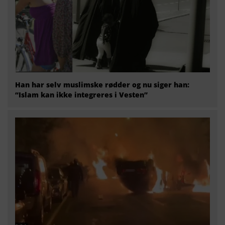
Han har selv muslimske rødder og nu siger han:
“Islam kan ikke integreres i Vesten”