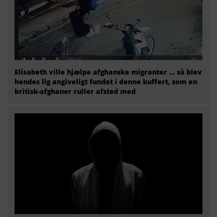
Elisabeth ville hjælpe afghanske migranter … så blev
hendes lig angiveligt fundet i denne kuffert, som en
britisk-afghaner ruller afsted med