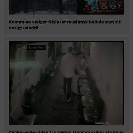
Kommune vælger tilsløret muslimsk kvinde som sit
ansigt udadtil
Chokerende video fra færge: Manden griber sin kone