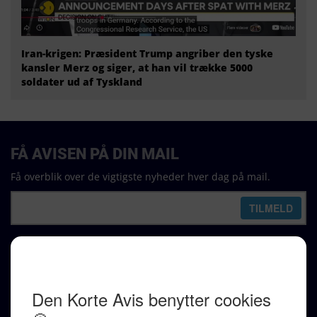
Iran-krigen: Præsident Trump angriber den tyske
kansler Merz og siger, at han vil trække 5000
soldater ud af Tyskland
FÅ AVISEN PÅ DIN MAIL
Få overblik over de vigtigste nyheder hver dag på mail.
REDAKTION
Ralf Pittelkow (ansvarshavende)
Karen Jespersen
Redaktionen kontaktes via mail til