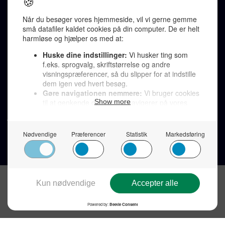
redaktion@denkorteavis.dk
Telefonsvarer 20 30 10 96
Von Ostensgade 22, 2791 Dragør
LINKS
Tidligere aviser >
Om os >
Støt Den Korte Avis >
Jobannoncer >
Send et læserbrev >
Privatlivspolitik >