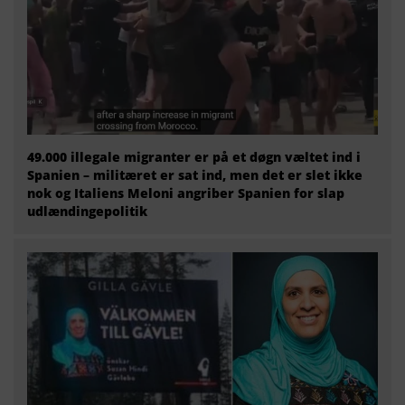
49.000 illegale migranter er på et døgn væltet ind i
Spanien – militæret er sat ind, men det er slet ikke
nok og Italiens Meloni angriber Spanien for slap
udlændingepolitik