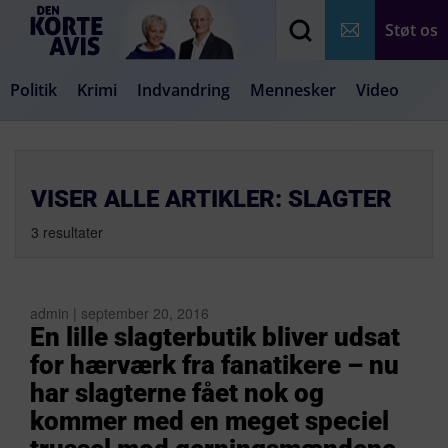
Støt os
Politik
Krimi
Indvandring
Mennesker
Video
Debat
Samfund
Medier
Livsstil
VISER ALLE ARTIKLER: SLAGTER
3 resultater
admin | september 20, 2016
En lille slagterbutik bliver udsat
for hærværk fra fanatikere – nu
har slagterne fået nok og
kommer med en meget speciel