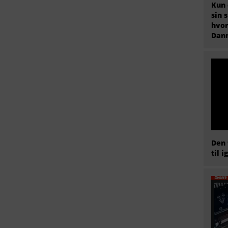
Kun 
sin 
hvor
Dan
Den 
til i