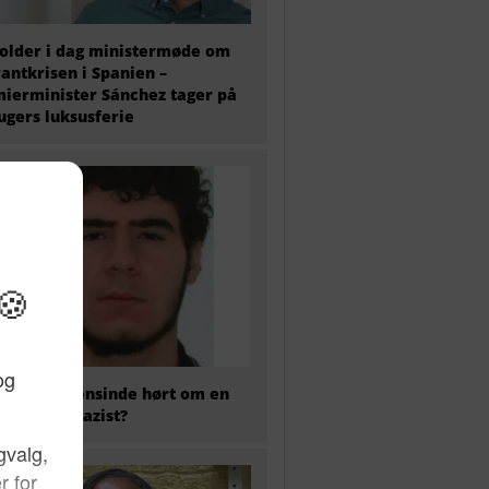
older i dag ministermøde om
antkrisen i Spanien –
ierminister Sánchez tager på
 ugers luksusferie
 har nogensinde hørt om en
kaliseret nazist?