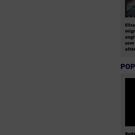
Elis
migr
angi
som 
afs
POP
Budw