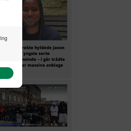
olitisk korrekte hyldede Jason
y som den yngste sorte
essor nogensinde – i går trådte
tilbage efter massive anklage
snyd