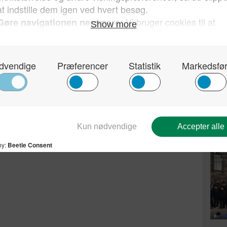
De p
Arda
prof
han 
for 