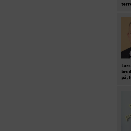
terr
Lars
bred
på, 