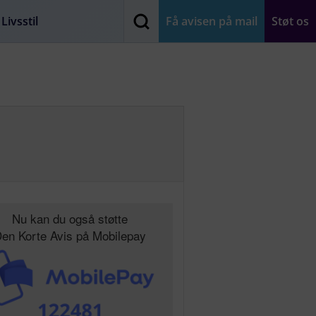
Livsstil
Få avisen på mail
Støt os
Nu kan du også støtte
en Korte Avis på Mobilepay