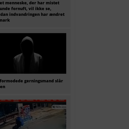
et menneske, der har mistet
sunde fornuft, vil ikke se,
dan indvandringen har ændret
mark
formodede gerningsmand slår
gen