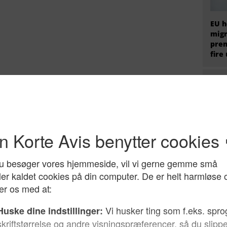
EU h
migr
prem
fire
Hvem
radi