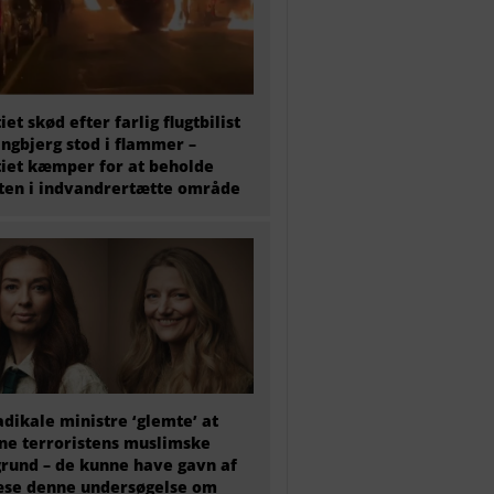
tiet skød efter farlig flugtbilist
ingbjerg stod i flammer –
tiet kæmper for at beholde
en i indvandrertætte område
adikale ministre ‘glemte’ at
e terroristens muslimske
rund – de kunne have gavn af
æse denne undersøgelse om