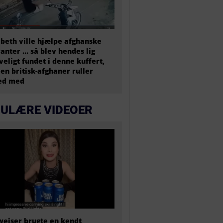
abeth ville hjælpe afghanske
anter … så blev hendes lig
veligt fundet i denne kuffert,
en britisk-afghaner ruller
ted med
ULÆRE VIDEOER
eiser brugte en kendt