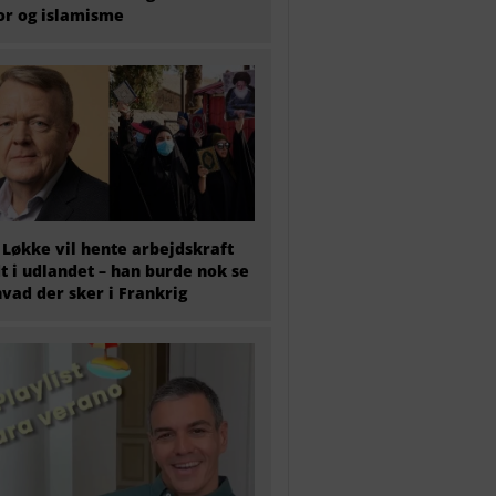
or og islamisme
 Løkke vil hente arbejdskraft
t i udlandet – han burde nok se
hvad der sker i Frankrig