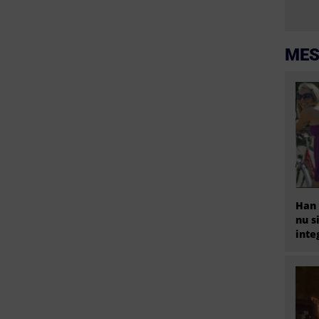
MES
Han 
nu s
inte