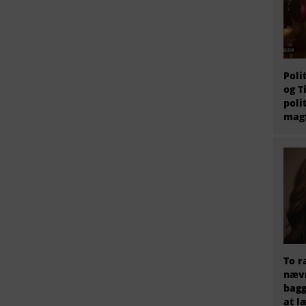
Poli
og T
poli
magt
To r
nævn
bagg
at l