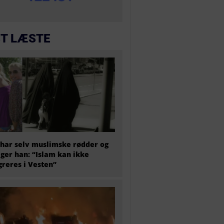
T LÆSTE
har selv muslimske rødder og
iger han: “Islam kan ikke
greres i Vesten”