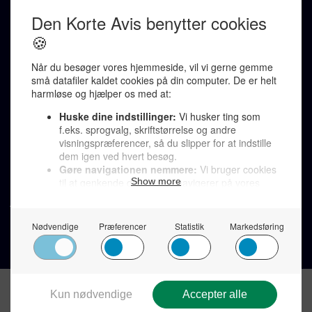
Ralf Pittelkow (ansvarshavende)
Karen Jespersen
Redaktionen kontaktes via mail til
redaktion@denkorteavis.dk
Telefonsvarer 20 30 10 96
Von Ostensgade 22, 2791 Dragør
LINKS
Tidligere aviser >
Om os >
Støt Den Korte Avis >
Jobannoncer >
Send et læserbrev >
Privatlivspolitik >