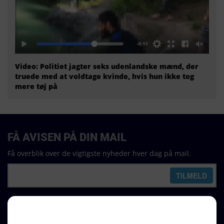
Video: Politiet jagter seks udenlandske mænd, der
truede med at voldtage kvinde, hvis hun ikke tog
mere tøj på
FÅ AVISEN PÅ DIN MAIL
Få overblik over de vigtigste nyheder hver dag på mail.
REDAKTION