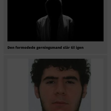
Den formodede gerningsmand slår til igen