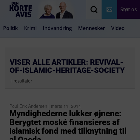
Støt os
Politik
Krimi
Indvandring
Mennesker
Video
Debat
Samfund
Medier
Livsstil
VISER ALLE ARTIKLER: REVIVAL-
OF-ISLAMIC-HERITAGE-SOCIETY
1 resultater
Poul Erik Andersen | marts 11, 2014
Myndighederne lukker øjnene:
Berygtet moské finansieres af
islamisk fond med tilknytning til
al Qaeda