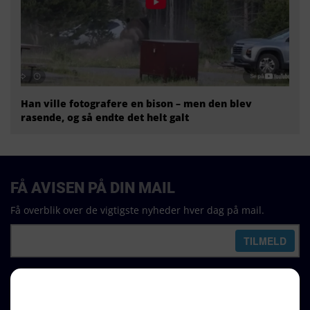
Han ville fotografere en bison – men den blev
rasende, og så endte det helt galt
FÅ AVISEN PÅ DIN MAIL
Få overblik over de vigtigste nyheder hver dag på mail.
REDAKTION
Ralf Pittelkow (ansvarshavende)