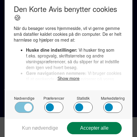
Karen Jespersen
Redaktionen kontaktes via mail til
redaktion@denkorteavis.dk
Telefonsvarer 20 30 10 96
Von Ostensgade 22, 2791 Dragør
LINKS
Tidligere aviser >
Om os >
Støt Den Korte Avis >
Jobannoncer >
Send et læserbrev >
Privatlivspolitik >