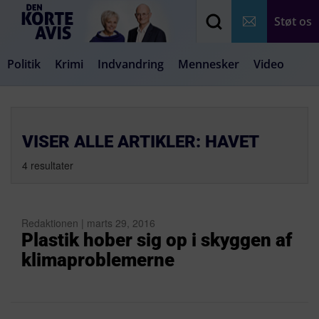
Støt os
Politik
Krimi
Indvandring
Mennesker
Video
Debat
Samfund
Medier
Livsstil
VISER ALLE ARTIKLER: HAVET
4 resultater
Redaktionen | marts 29, 2016
Plastik hober sig op i skyggen af
klimaproblemerne