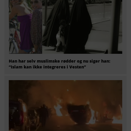
Han har selv muslimske rødder og nu siger han:
“Islam kan ikke integreres i Vesten”