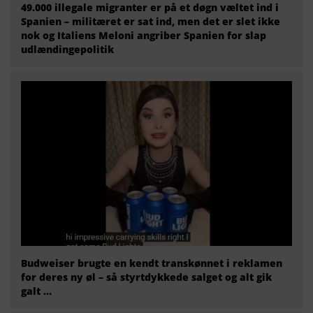
49.000 illegale migranter er på et døgn væltet ind i
Spanien – militæret er sat ind, men det er slet ikke
nok og Italiens Meloni angriber Spanien for slap
udlændingepolitik
Budweiser brugte en kendt transkønnet i reklamen
for deres ny øl – så styrtdykkede salget og alt gik
galt …