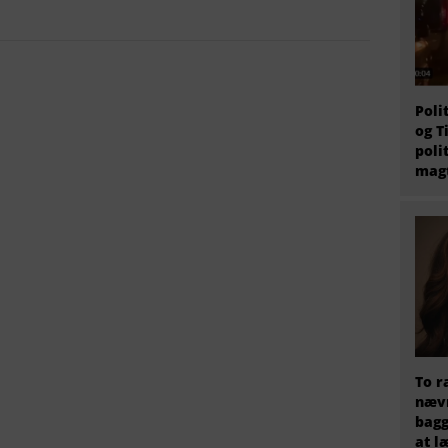
Poli
og T
poli
magt
To r
nævn
bagg
at l