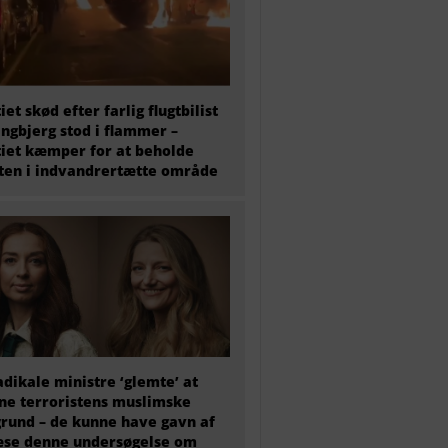
tiet skød efter farlig flugtbilist
ingbjerg stod i flammer –
tiet kæmper for at beholde
en i indvandrertætte område
adikale ministre ‘glemte’ at
e terroristens muslimske
rund – de kunne have gavn af
æse denne undersøgelse om