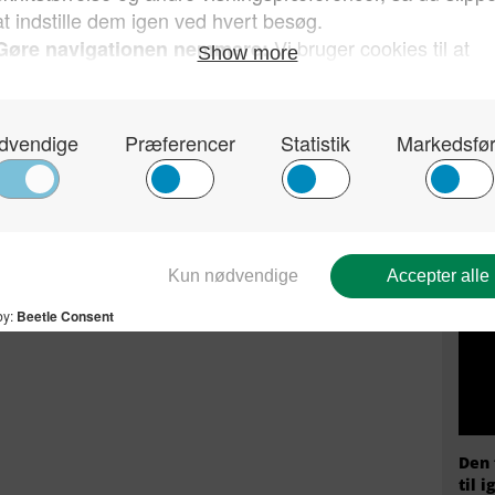
Kun 
sin 
hvor
Dan
Den 
til i