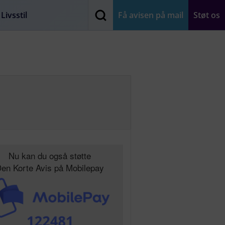
Livsstil
Få avisen på mail
Støt os
Nu kan du også støtte
en Korte Avis på Mobilepay