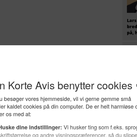
Lars
bred
på, 
Hvem
radi