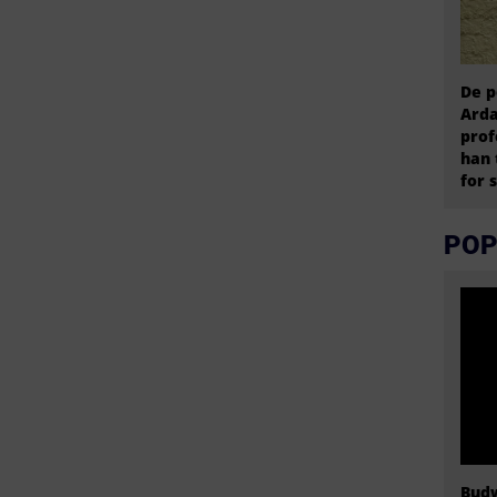
De p
Arda
prof
han 
for 
POP
Budw