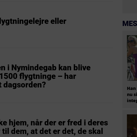
ygtningelejre eller
MES
 i Nymindegab kan blive
 1500 flygtninge – har
lt dagsorden?
Han 
nu s
inte
ke hjem, når der er fred i deres
til dem, at det er det, de skal