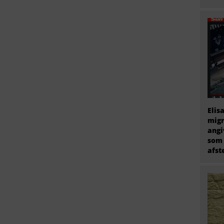
Elis
migr
angi
som 
afs