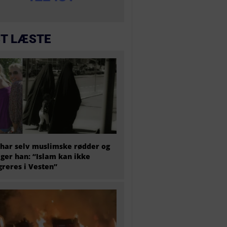
T LÆSTE
har selv muslimske rødder og
iger han: “Islam kan ikke
greres i Vesten”