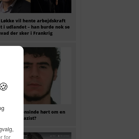
 Løkke vil hente arbejdskraft
t i udlandet – han burde nok se
hvad der sker i Frankrig
 har nogensinde hørt om en
kaliseret nazist?