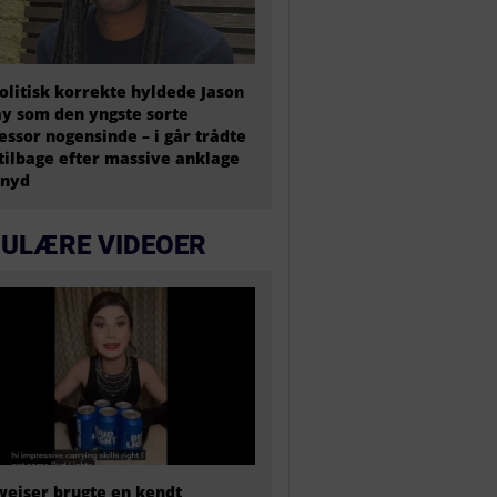
olitisk korrekte hyldede Jason
y som den yngste sorte
essor nogensinde – i går trådte
tilbage efter massive anklage
snyd
ULÆRE VIDEOER
eiser brugte en kendt