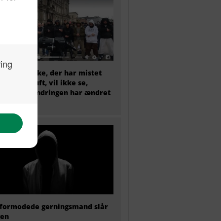
et menneske, der har mistet
sunde fornuft, vil ikke se,
dan indvandringen har ændret
mark
formodede gerningsmand slår
gen