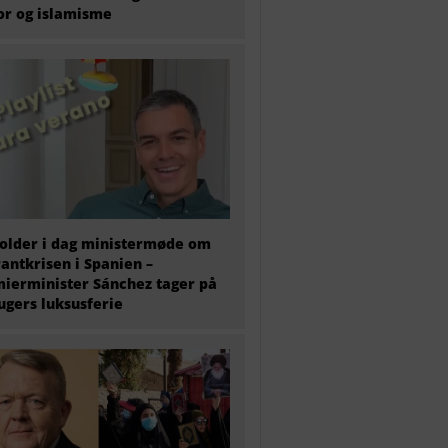
or og islamisme
older i dag ministermøde om
antkrisen i Spanien –
ierminister Sánchez tager på
 ugers luksusferie