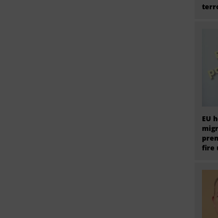
terr
EU h
migr
prem
fire