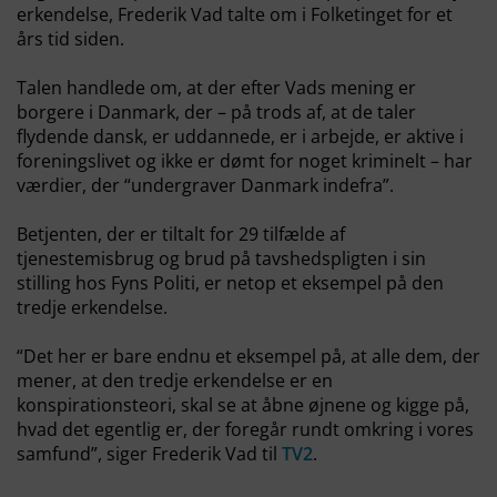
erkendelse, Frederik Vad talte om i Folketinget for et
års tid siden.
Talen handlede om, at der efter Vads mening er
borgere i Danmark, der – på trods af, at de taler
flydende dansk, er uddannede, er i arbejde, er aktive i
foreningslivet og ikke er dømt for noget kriminelt – har
værdier, der “undergraver Danmark indefra”.
Betjenten, der er tiltalt for 29 tilfælde af
tjenestemisbrug og brud på tavshedspligten i sin
stilling hos Fyns Politi, er netop et eksempel på den
tredje erkendelse.
“Det her er bare endnu et eksempel på, at alle dem, der
mener, at den tredje erkendelse er en
konspirationsteori, skal se at åbne øjnene og kigge på,
hvad det egentlig er, der foregår rundt omkring i vores
samfund”, siger Frederik Vad til
TV2
.