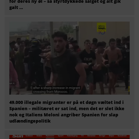
for deres ny øl – så styrtdykkede salget og alt gik
galt …
49.000 illegale migranter er på et døgn væltet ind i
Spanien – militæret er sat ind, men det er slet ikke
nok og Italiens Meloni angriber Spanien for slap
udlændingepolitik