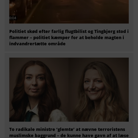
Politiet skød efter farlig flugtbilist og Tingbjerg stod i
flammer – politiet kæmper for at beholde magten i
indvandrertætte område
To radikale ministre ‘glemte’ at nævne terroristens
muslimske baggrund – de kunne have gavn af at læse