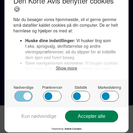
Redaktionen kontaktes via mail til
redaktion@denkorteavis.dk
Telefonsvarer 20 30 10 96
Von Ostensgade 22, 2791 Dragør
LINKS
Tidligere aviser >
Om os >
Støt Den Korte Avis >
Jobannoncer >
Send et læserbrev >
Privatlivspolitik >