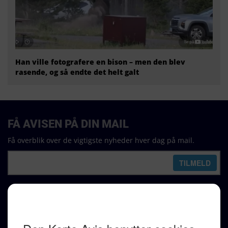
Han ville fotografere en bison – men den blev
rasende, og så endte det helt galt
FÅ AVISEN PÅ DIN MAIL
Få overblik over de vigtigste nyheder hver dag på mail.
REDAKTION
Ralf Pittelkow (ansvarshavende)
Karen Jespersen