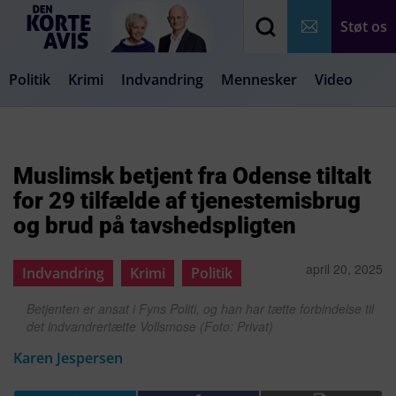
Støt os
Politik
Krimi
Indvandring
Mennesker
Video
Debat
Samfund
Medier
Livsstil
Muslimsk betjent fra Odense tiltalt
for 29 tilfælde af tjenestemisbrug
og brud på tavshedspligten
april 20, 2025
Indvandring
Krimi
Politik
Betjenten er ansat i Fyns Politi, og han har tætte forbindelse til
det indvandrertætte Vollsmose (Foto: Privat)
Karen Jespersen