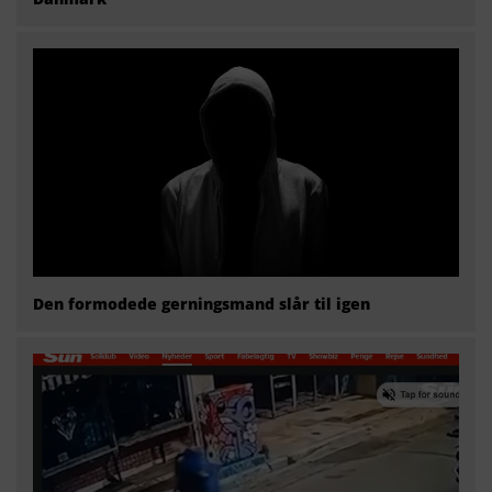
Den formodede gerningsmand slår til igen