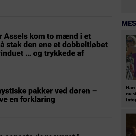
MES
ter Assels kom to mænd i et
å stak den ene et dobbeltløbet
vinduet … og trykkede af
Han 
 mystiske pakker ved døren –
nu s
ve en forklaring
inte