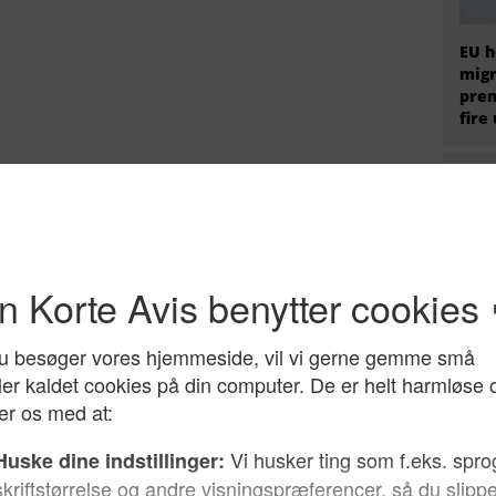
EU h
migr
prem
fire
Hvem
radi