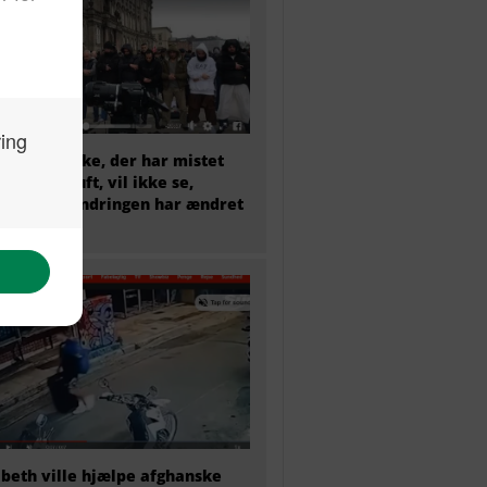
et menneske, der har mistet
sunde fornuft, vil ikke se,
dan indvandringen har ændret
mark
abeth ville hjælpe afghanske