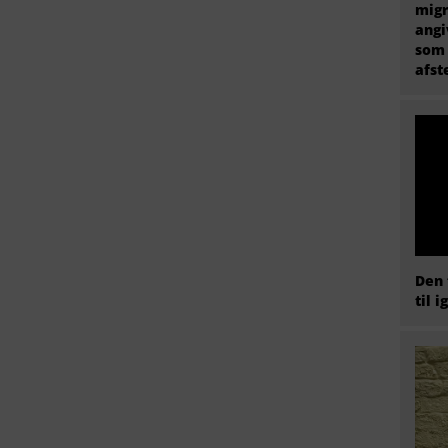
migr
angi
som 
afs
Den 
til i