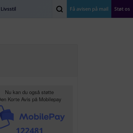
Livsstil
Få avisen på mail
Støt os
Nu kan du også støtte
en Korte Avis på Mobilepay