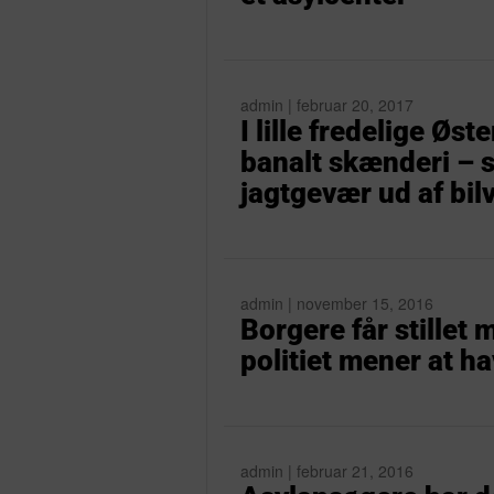
admin | februar 20, 2017
I lille fredelige Øs
banalt skænderi – s
jagtgevær ud af bil
admin | november 15, 2016
Borgere får stillet
politiet mener at ha
admin | februar 21, 2016