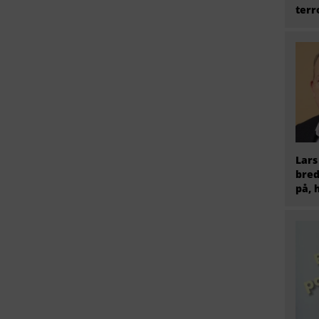
terr
Lars
bred
på, 