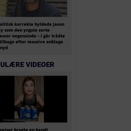
olitisk korrekte hyldede Jason
y som den yngste sorte
essor nogensinde – i går trådte
tilbage efter massive anklage
snyd
ULÆRE VIDEOER
eiser brugte en kendt