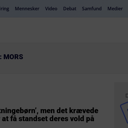
ring
Mennesker
Video
Debat
Samfund
Medier
R: MORS
D
ygtningebørn’, men det krævede
or at få standset deres vold på