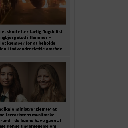
tiet skød efter farlig flugtbilist
ingbjerg stod i flammer –
tiet kæmper for at beholde
en i indvandrertætte område
adikale ministre ‘glemte’ at
e terroristens muslimske
rund – de kunne have gavn af
æse denne undersøgelse om