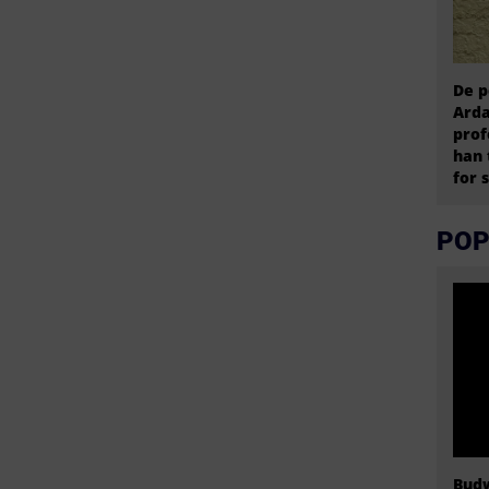
De p
Arda
prof
han 
for 
POP
Budw