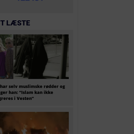
T LÆSTE
har selv muslimske rødder og
iger han: “Islam kan ikke
greres i Vesten”