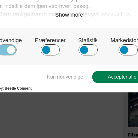
Kun 
sin 
hvor
Dan
Elis