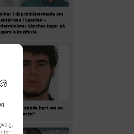
older i dag ministermøde om
antkrisen i Spanien –
ierminister Sánchez tager på
 ugers luksusferie
 har nogensinde hørt om en
kaliseret nazist?