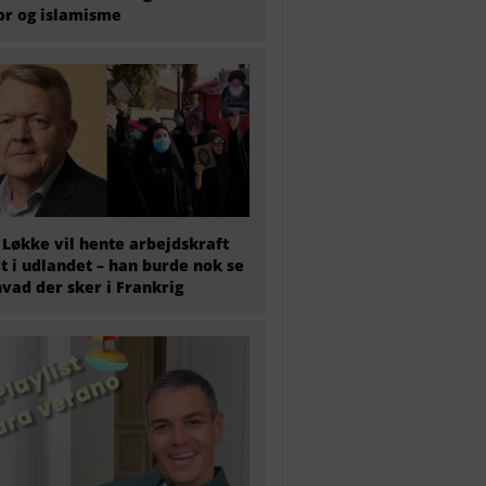
or og islamisme
 Løkke vil hente arbejdskraft
t i udlandet – han burde nok se
hvad der sker i Frankrig