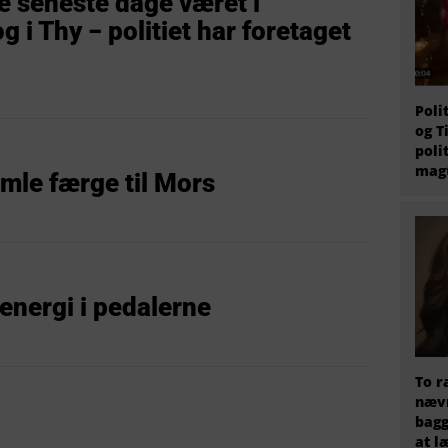
e seneste dage været i
 i Thy − politiet har foretaget
Poli
og T
poli
magt
mle færge til Mors
energi i pedalerne
To r
nævn
bagg
at l