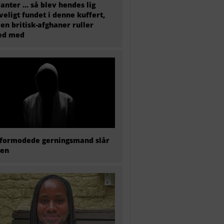
anter … så blev hendes lig
veligt fundet i denne kuffert,
en britisk-afghaner ruller
ted med
formodede gerningsmand slår
gen