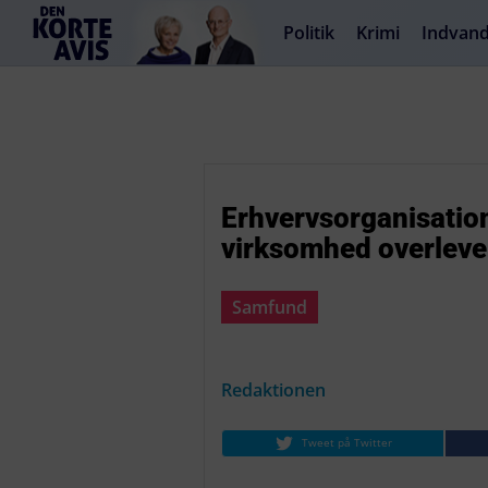
Politik
Krimi
Indvand
Erhvervsorganisation
virksomhed overlever
Samfund
Redaktionen
Tweet på Twitter