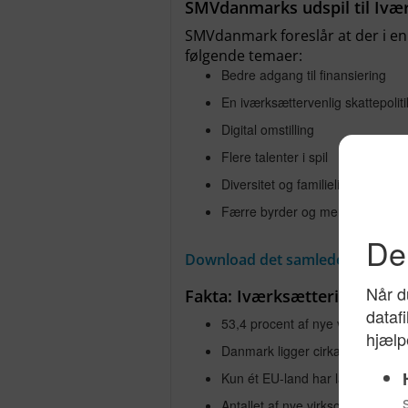
SMVdanmarks udspil til Ivæ
SMVdanmark foreslår at der i e
følgende temaer:
Bedre adgang til finansiering
En iværksættervenlig skattepoliti
Digital omstilling
Flere talenter i spil
Diversitet og familieliv
Færre byrder og mere iværksætte
Download det samlede udspil h
Fakta: Iværksætteri i Danma
53,4 procent af nye virksomhede
Danmark ligger cirka 14 procen
Kun ét EU-land har lavere overl
Antallet af nye virksomheder lig