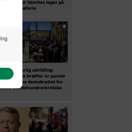
ierminister Sánchez tager på
 ugers luksusferie
 politik i farlig udvikling:
ke politiske kræfter er parate
at undergrave demokratiet for
amme det indvandrerkritiske