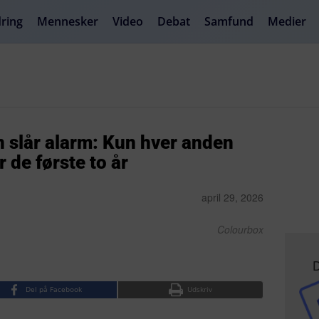
ring
Mennesker
Video
Debat
Samfund
Medier
 slår alarm: Kun hver anden
 de første to år
april 29, 2026
Colourbox
D
Del på Facebook
Udskriv