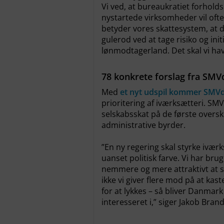
Vi ved, at bureaukratiet forho
nystartede virksomheder vil ofte
betyder vores skattesystem, at d
gulerod ved at tage risiko og ini
lønmodtagerland. Det skal vi hav
78 konkrete forslag fra SMV
Med
et nyt udspil kommer SMV
prioritering af iværksætteri. SM
selskabsskat på de første oversk
administrative byrder.
”En ny regering skal styrke ivæ
uanset politisk farve. Vi har bru
nemmere og mere attraktivt at s
ikke vi giver flere mod på at kas
for at lykkes – så bliver Danmark
interesseret i,” siger Jakob Brand