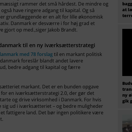
ldsmæssigt rammer det små hårdest. De mindre og
bagg
at l
 også have ringere adgang til kapital. Og så
terr
er grundlæggende er en alt for lille økonomisk
tiativ. Danmark er desværre i for høj grad et
e gjort op med.,siger Jakob Brandt.
danmark til en ny iværksætterstrategi
danmark med 78 forslag
til en markant politisk
Vdanmark foreslår blandt andet lavere
ud, bedre adgang til kapital og færre
Budw
rksætteriet markant. Det er en bunden opgave
tran
g for en iværksætterstrategi 2.0, der gør det
ny ø
tarte og drive virksomhed i Danmark. For hvis
gik 
te sig ud i iværksætteriet – og bedre muligheder
 et fattigere land. Det bør ingen politikere være
t.