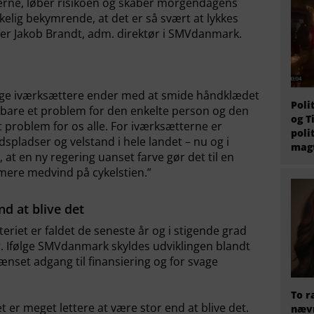
erne, løber risikoen og skaber morgendagens
kelig bekymrende, at det er så svært at lykkes
er Jakob Brandt, adm. direktør i SMVdanmark.
dige iværksættere ender med at smide håndklædet
Poli
ke bare et problem for den enkelte person og den
og T
t problem for os alle. For iværksætterne er
poli
spladser og velstand i hele landet – nu og i
magt
, at en ny regering uanset farve gør det til en
 mere medvind på cykelstien.”
nd at blive det
eriet er faldet de seneste år og i stigende grad
r. Ifølge SMVdanmark skyldes udviklingen blandt
nset adgang til finansiering og for svage
To r
t er meget lettere at være stor end at blive det.
nævn