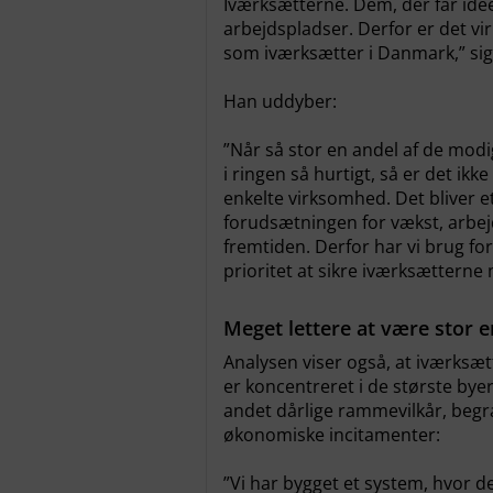
Iværksætterne. Dem, der får idé
arbejdspladser. Derfor er det vir
som iværksætter i Danmark,” sig
Han uddyber:
”Når så stor en andel af de mo
i ringen så hurtigt, så er det ik
enkelte virksomhed. Det bliver e
forudsætningen for vækst, arbejd
fremtiden. Derfor har vi brug for
prioritet at sikre iværksætterne
Meget lettere at være stor e
Analysen viser også, at iværksætt
er koncentreret i de største bye
andet dårlige rammevilkår, begræ
økonomiske incitamenter:
”Vi har bygget et system, hvor de