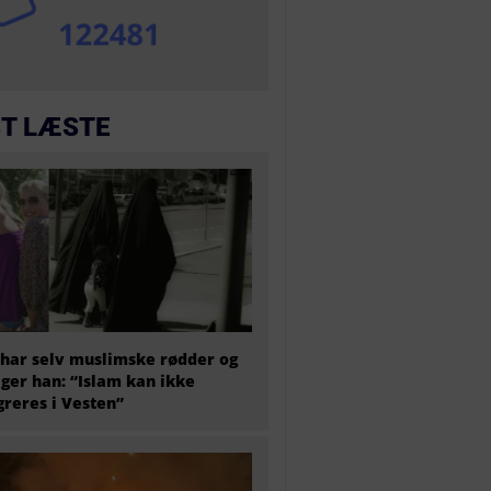
T LÆSTE
har selv muslimske rødder og
iger han: “Islam kan ikke
greres i Vesten”