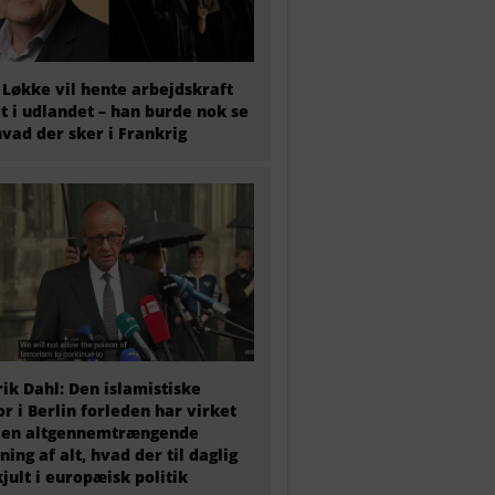
 Løkke vil hente arbejdskraft
t i udlandet – han burde nok se
hvad der sker i Frankrig
ik Dahl: Den islamistiske
or i Berlin forleden har virket
 en altgennemtrængende
ning af alt, hvad der til daglig
kjult i europæisk politik