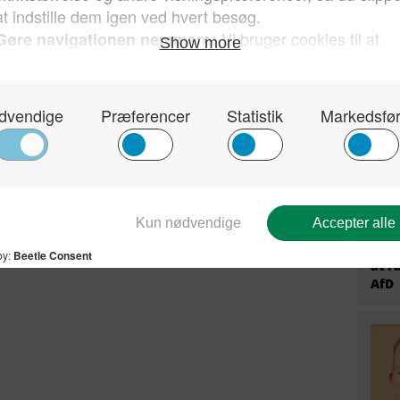
prem
est nystiftede virksomheder pr. indbygger ligger i
fire
faste øer fratrækkes
byggere i danske kommuner
. 1.000 erhvervsaktive indbyggere i 2025, fordelt
Tysk
Stær
Send på mail
til 
at r
AfD