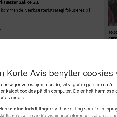
rksætterpakke 2.0
n kommende iværksætteristrategi fokuseres på
k
49.0
døgn
mili
ikke
rvenlig regulering
er
.
rk
r overlever to år
tpoint under EU-gennemsnittet
evelse
EU h
migr
ger under niveauet fra 2021