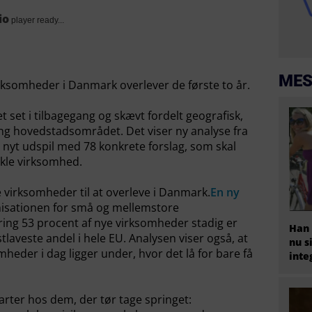
io
player ready...
MES
irksomheder i Danmark overlever de første to år.
t set i tilbagegang og skævt fordelt geografisk,
ng hovedstadsområdet. Det viser ny analyse fra
nyt udspil med 78 konkrete forslag, som skal
ikle virksomhed.
e virksomheder til at overleve i Danmark.
En ny
isationen for små og mellemstore
ring 53 procent af nye virksomheder stadig er
Han 
stlaveste andel i hele EU. Analysen viser også, at
nu s
mheder i dag ligger under, hvor det lå for bare få
inte
rter hos dem, der tør tage springet: