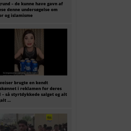
rund – de kunne have gavn af
æse denne undersøgelse om
or og islamisme
eiser brugte en kendt
skønnet i reklamen for deres
l – så styrtdykkede salget og alt
galt …