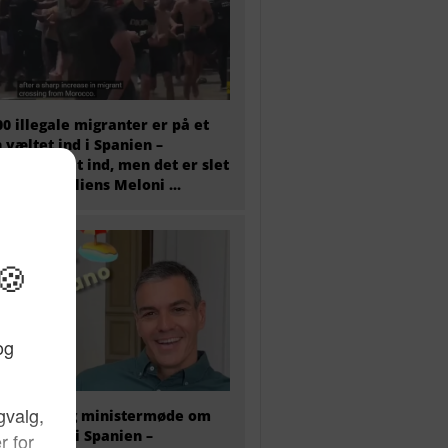
00 illegale migranter er på et
 væltet ind i Spanien –
tæret er sat ind, men det er slet
 nok og Italiens Meloni ...
older i dag ministermøde om
antkrisen i Spanien –