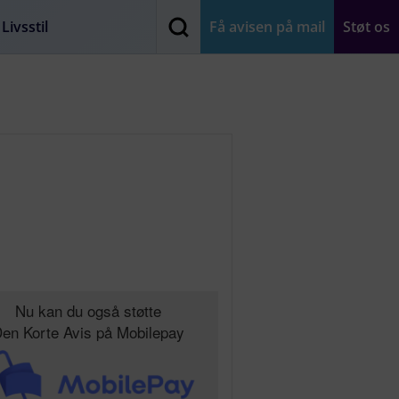
Livsstil
Få avisen på mail
Støt os
Nu kan du også støtte
en Korte Avis på Mobilepay