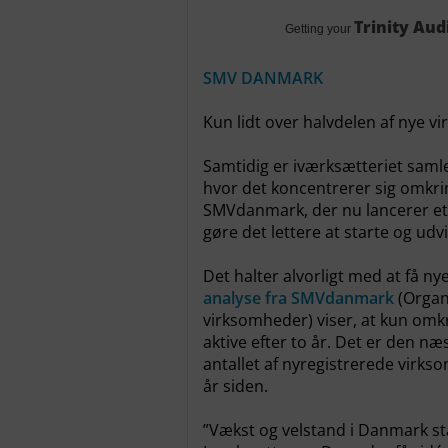
Trinity Aud
Getting your
SMV DANMARK
Kun lidt over halvdelen af nye v
Samtidig er iværksætteriet samle
hvor det koncentrerer sig omkri
SMVdanmark, der nu lancerer et 
gøre det lettere at starte og udv
Det halter alvorligt med at få ny
analyse fra SMVdanmark
(Organ
virksomheder) viser, at kun omk
aktive efter to år. Det er den næ
antallet af nyregistrerede virkso
år siden.
”Vækst og velstand i Danmark sta