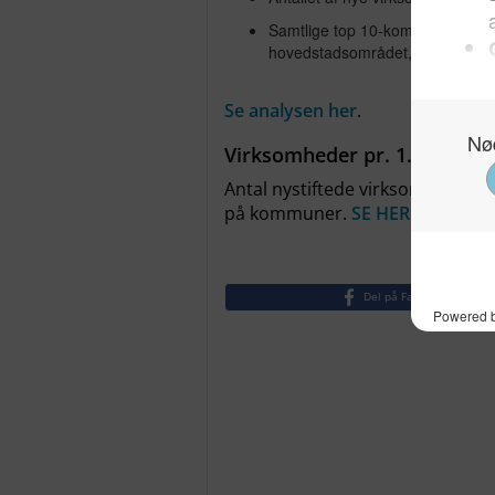
Samtlige top 10-kommuner med fl
hovedstadsområdet, når ikke-bro
Se analysen her
.
Virksomheder pr. 1.000 ind
Antal nystiftede virksomheder pr
på kommuner.
SE HER
.
Del på Facebook