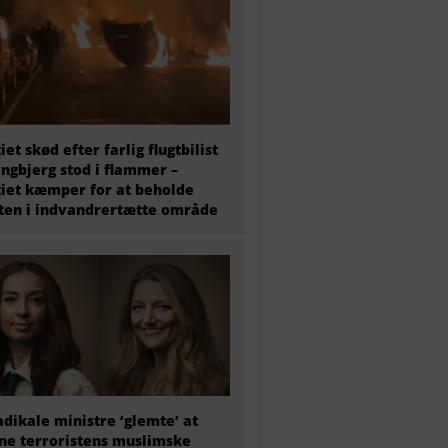
tiet skød efter farlig flugtbilist
ingbjerg stod i flammer –
tiet kæmper for at beholde
en i indvandrertætte område
adikale ministre ‘glemte’ at
e terroristens muslimske