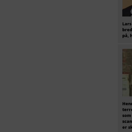
Lars
bred
på, 
Henr
terr
som
scan
er s