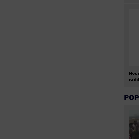
Hvem
radi
POP