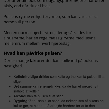
Derfor er din puls som udgangspunkt højere, når du er
aktiv, end når du er i hvile.
Pulsens rytme er hjerterytmen, som kan variere fra
person til person.
Men en normal hjerterytme, der også kaldes for
sinusrytme, har en regelmæssig rytme med jævne
mellemrum mellem hvert hjerteslag.
Hvad kan påvirke pulsen?
Der er mange faktorer der kan spille ind på pulsens
hastighed.
Koffeinholdige drikke
som kaffe og the kan få pulsen til at
stige.
Det samme kan energidrikke
, da de har et meget højt
indhold af koffein.
Alkohol
kan få pulsen til at stige.
Rygning
får pulsen til at stige, da indtagelsen af nikotin og
kulilte gør, at hjertet må arbejde hårdere for at få den