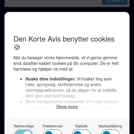
REDAKTION
Ralf Pittelkow (ansvarshavende)
Karen Jespersen
Redaktionen kontaktes via mail til
redaktion@denkorteavis.dk
Telefonsvarer 20 30 10 96
Von Ostensgade 22, 2791 Dragør
LINKS
Tidligere aviser >
Om os >
Støt Den Korte Avis >
Jobannoncer >
Send et læserbrev >
Privatlivspolitik >