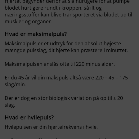
Hjertet begynder derfor at slå hurtigere for at pumpe
blodet hurtigere rundt i kroppen, så ilt og
næringsstoffer kan blive transporteret via blodet ud til
muskler og organer.
Hvad er maksimalpuls?
Maksimalpuls er et udtryk for den absolut højeste
mængde pulsslag, dit hjerte kan præstere i minuttet.
Maksimalpulsen anslås ofte til 220 minus alder.
Er du 45 år vil din makspuls altså være 220 – 45 = 175
slag/min.
Der er dog en stor biologisk variation på op til ± 20
slag.
Hvad er hvilepuls?
Hvilepulsen er din hjertefrekvens i hvile.