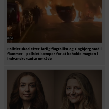
Politiet skød efter farlig flugtbilist og Tingbjerg stod i
flammer – politiet kæmper for at beholde magten i
indvandrertætte område