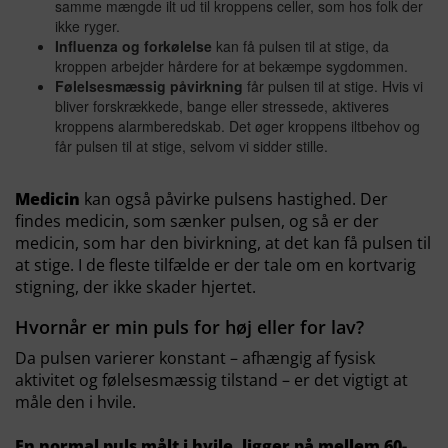
samme mængde ilt ud til kroppens celler, som hos folk der
ikke ryger.
Influenza og forkølelse
kan få pulsen til at stige, da
kroppen arbejder hårdere for at bekæmpe sygdommen.
Følelsesmæssig påvirkning
får pulsen til at stige. Hvis vi
bliver forskrækkede, bange eller stressede, aktiveres
kroppens alarmberedskab. Det øger kroppens iltbehov og
får pulsen til at stige, selvom vi sidder stille.
Medicin
kan også påvirke pulsens hastighed. Der
findes medicin, som sænker pulsen, og så er der
medicin, som har den bivirkning, at det kan få pulsen til
at stige. I de fleste tilfælde er der tale om en kortvarig
stigning, der ikke skader hjertet.
Hvornår er min puls for høj eller for lav?
Da pulsen varierer konstant – afhængig af fysisk
aktivitet og følelsesmæssig tilstand – er det vigtigt at
måle den i hvile.
En normal puls målt i hvile, ligger på mellem 60-