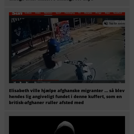
Elisabeth ville hjælpe afghanske migranter … så blev
hendes lig angiveligt fundet i denne kuffert, som en
britisk-afghaner ruller afsted med