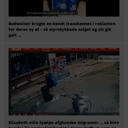
Budweiser brugte en kendt transkønnet i reklamen
for deres ny øl – så styrtdykkede salget og alt gik
galt …
Elisabeth ville hjælpe afghanske migranter … så blev