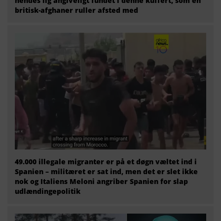
hendes lig angiveligt fundet i denne kuffert, som en
britisk-afghaner ruller afsted med
49.000 illegale migranter er på et døgn væltet ind i
Spanien – militæret er sat ind, men det er slet ikke
nok og Italiens Meloni angriber Spanien for slap
udlændingepolitik