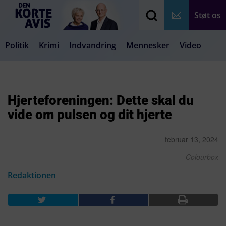
Støt os
Politik
Krimi
Indvandring
Mennesker
Video
Debat
Samfund
Medier
Livsstil
Hjerteforeningen: Dette skal du
vide om pulsen og dit hjerte
februar 13, 2024
Colourbox
Redaktionen