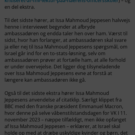
kritiseret-af-fhv-lektor-paa-haerens-officersskole/
) – og
en del ekstra.
Til det sidste hører, at Issa Mahmoud Jeppesen halvvejs
henne i interviewet begynder at afbryde
ambassadøren og endda taler hen over ham. Værst til
sidst, hvor han forlanger, at ambassadøren skal svare
ja eller nej til Issa Mahmoud Jeppesens spørgsmål, om
Israel går ind for en to-stats-løsning, selv om
ambassadøren prøver at fortælle ham, at alle forhold
er under overvejelse. Det ligger dog tilsyneladende
over Issa Mahmoud Jeppesens evne at forstå at
længere kan ambassadøren ikke gå.
Også til det sidste ekstra hører Issa Mahmoud
Jeppesens anvendelse af citatklip. Særligt klippet fra
BBC med den franske præsident Emmanuel Macron,
hvor denne på selve våbenstilstandsdagen for VK I 11.
november 2023 – næppe tilfældigt, men ikke opfanget
af Issa Mahmoud Jeppesen – erklærer, at Israel skal
holde op med at dræbe uskyldige kvinder og børn, det