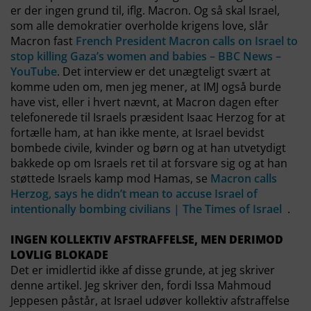
er der ingen grund til, iflg. Macron. Og så skal Israel,
som alle demokratier overholde krigens love, slår
Macron fast
French President Macron calls on Israel to
stop killing Gaza’s women and babies – BBC News –
YouTube
. Det interview er det unægteligt svært at
komme uden om, men jeg mener, at IMJ også burde
have vist, eller i hvert nævnt, at Macron dagen efter
telefonerede til Israels præsident Isaac Herzog for at
fortælle ham, at han ikke mente, at Israel bevidst
bombede civile, kvinder og børn og at han utvetydigt
bakkede op om Israels ret til at forsvare sig og at han
støttede Israels kamp mod Hamas, se
Macron calls
Herzog, says he didn’t mean to accuse Israel of
intentionally bombing civilians | The Times of Israel
.
INGEN KOLLEKTIV AFSTRAFFELSE, MEN DERIMOD
LOVLIG BLOKADE
Det er imidlertid ikke af disse grunde, at jeg skriver
denne artikel. Jeg skriver den, fordi Issa Mahmoud
Jeppesen påstår, at Israel udøver kollektiv afstraffelse