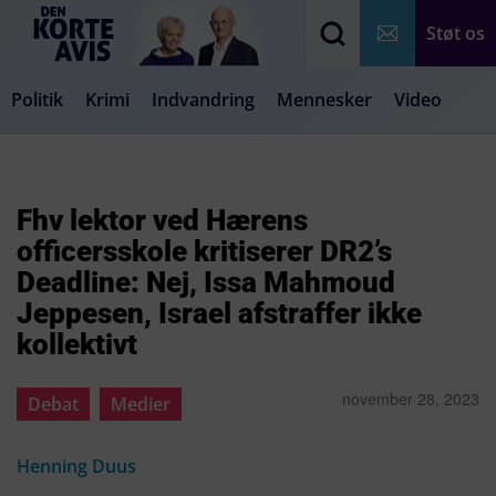
Støt os
Politik
Krimi
Indvandring
Mennesker
Video
Debat
Samfund
Medier
Livsstil
Fhv lektor ved Hærens
officersskole kritiserer DR2’s
Deadline: Nej, Issa Mahmoud
Jeppesen, Israel afstraffer ikke
kollektivt
november 28, 2023
Debat
Medier
Henning Duus