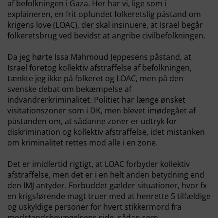
af befolkningen i Gaza. Her har vi, lige som i
explaineren, en frit opfundet folkeretslig påstand om
krigens love (LOAC), der skal insinuere, at Israel begår
folkeretsbrug ved bevidst at angribe civilbefolkningen.
Da jeg hørte Issa Mahmoud Jeppesens påstand, at
Israel foretog kollektiv afstraffelse af befolkningen,
tænkte jeg ikke på folkeret og LOAC, men på den
svenske debat om bekæmpelse af
indvandrerkriminalitet. Politiet har længe ønsket
visitationszoner som i DK, men blevet imødegået af
påstanden om, at sådanne zoner er udtryk for
diskrimination og kollektiv afstraffelse, idet mistanken
om kriminalitet rettes mod alle i en zone.
Det er imidlertid rigtigt, at LOAC forbyder kollektiv
afstraffelse, men det er i en helt anden betydning end
den IMJ antyder. Forbuddet gælder situationer, hvor fx
en krigsførende magt truer med at henrette 5 tilfældige
og uskyldige personer for hvert stikkermord fra
modstandsbevægelsens side, sådan som