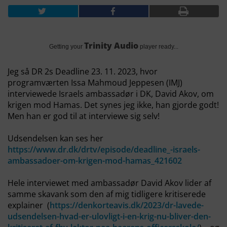
Trinity Audio
Getting your
player ready...
Jeg så DR 2s Deadline 23. 11. 2023, hvor
programværten Issa Mahmoud Jeppesen (IMJ)
interviewede Israels ambassadør i DK, David Akov, om
krigen mod Hamas. Det synes jeg ikke, han gjorde godt!
Men han er god til at interviewe sig selv!
Udsendelsen kan ses her
https://www.dr.dk/drtv/episode/deadline_-israels-
ambassadoer-om-krigen-mod-hamas_421602
Hele interviewet med ambassadør David Akov lider af
samme skavank som den af mig tidligere kritiserede
explainer (
https://denkorteavis.dk/2023/dr-lavede-
udsendelsen-hvad-er-ulovligt-i-en-krig-nu-bliver-den-