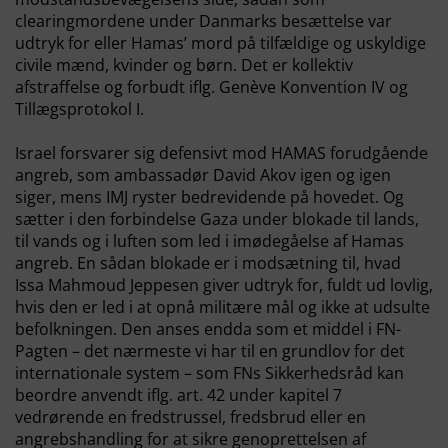
clearingmordene under Danmarks besættelse var
udtryk for eller Hamas’ mord på tilfældige og uskyldige
civile mænd, kvinder og børn. Det er kollektiv
afstraffelse og forbudt iflg. Genève Konvention IV og
Tillægsprotokol I.
Israel forsvarer sig defensivt mod HAMAS forudgående
angreb, som ambassadør David Akov igen og igen
siger, mens IMJ ryster bedrevidende på hovedet. Og
sætter i den forbindelse Gaza under blokade til lands,
til vands og i luften som led i imødegåelse af Hamas
angreb. En sådan blokade er i modsætning til, hvad
Issa Mahmoud Jeppesen giver udtryk for, fuldt ud lovlig,
hvis den er led i at opnå militære mål og ikke at udsulte
befolkningen. Den anses endda som et middel i FN-
Pagten – det nærmeste vi har til en grundlov for det
internationale system – som FNs Sikkerhedsråd kan
beordre anvendt iflg. art. 42 under kapitel 7
vedrørende en fredstrussel, fredsbrud eller en
angrebshandling for at sikre genoprettelsen af