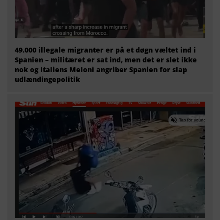
49.000 illegale migranter er på et døgn væltet ind i
Spanien – militæret er sat ind, men det er slet ikke
nok og Italiens Meloni angriber Spanien for slap
udlændingepolitik