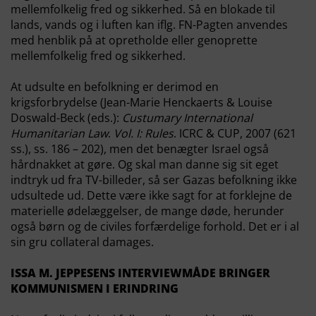
mellemfolkelig fred og sikkerhed. Så en blokade til
lands, vands og i luften kan iflg. FN-Pagten anvendes
med henblik på at opretholde eller genoprette
mellemfolkelig fred og sikkerhed.
At udsulte en befolkning er derimod en
krigsforbrydelse (Jean-Marie Henckaerts & Louise
Doswald-Beck (eds.):
Custumary International
Humanitarian Law
.
Vol. I: Rules
. ICRC & CUP, 2007 (621
ss.), ss. 186 – 202), men det benægter Israel også
hårdnakket at gøre. Og skal man danne sig sit eget
indtryk ud fra TV-billeder, så ser Gazas befolkning ikke
udsultede ud. Dette være ikke sagt for at forklejne de
materielle ødelæggelser, de mange døde, herunder
også børn og de civiles forfærdelige forhold. Det er i al
sin gru collateral damages.
ISSA M. JEPPESENS INTERVIEWMÅDE BRINGER
KOMMUNISMEN I ERINDRING