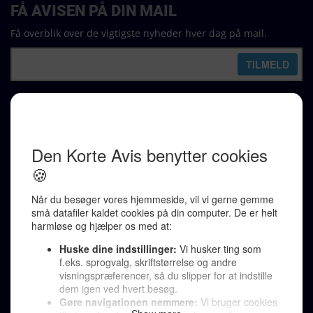
FÅ AVISEN PÅ DIN MAIL
Få overblik over de vigtigste nyheder hver dag på mail.
REDAKTION
Ralf Pittelkow (ansvarshavende)
Karen Jespersen
Redaktionen kontaktes via mail til
redaktion@denkorteavis.dk
Telefonsvarer 20 30 10 96
Von Ostensgade 22, 2791 Dragør
LINKS
Tidligere aviser >
Om os >
Støt Den Korte Avis >