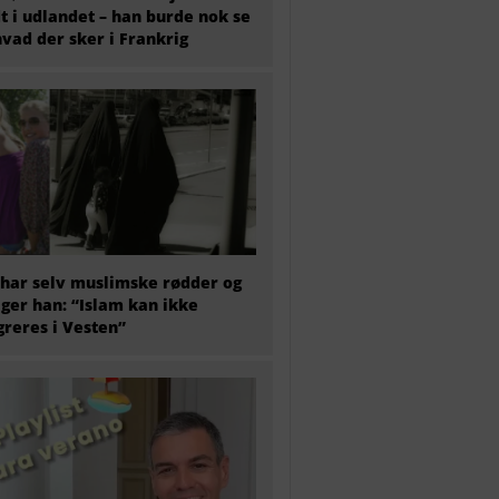
t i udlandet – han burde nok se
hvad der sker i Frankrig
har selv muslimske rødder og
iger han: “Islam kan ikke
greres i Vesten”