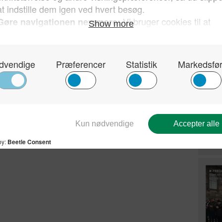
Ulv 
moti
klit
mod 