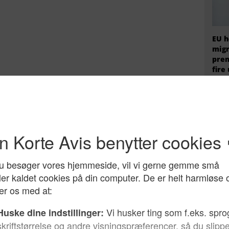
EU h
migr
prem
fire
De p
Arda
prof
han 
for 