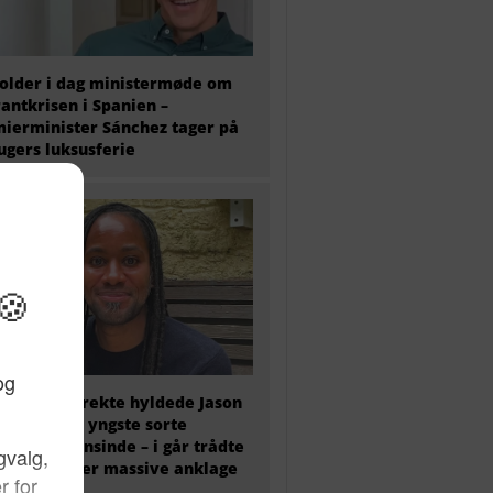
older i dag ministermøde om
antkrisen i Spanien –
ierminister Sánchez tager på
 ugers luksusferie
olitisk korrekte hyldede Jason
y som den yngste sorte
essor nogensinde – i går trådte
tilbage efter massive anklage
snyd