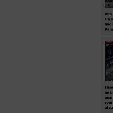
Kun 
sin 
hvor
Dan
Elis
migr
angi
som 
afs