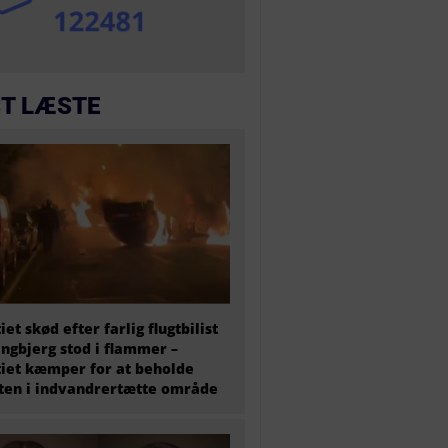
T LÆSTE
tiet skød efter farlig flugtbilist
ingbjerg stod i flammer –
tiet kæmper for at beholde
en i indvandrertætte område