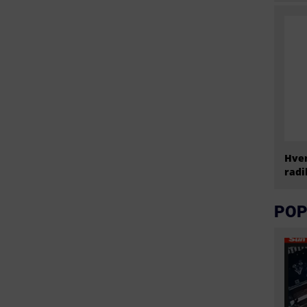
Hvem
radi
POP