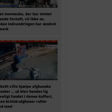
et menneske, der har mistet
sunde fornuft, vil ikke se,
dan indvandringen har ændret
mark
abeth ville hjælpe afghanske
anter … så blev hendes lig
veligt fundet i denne kuffert,
en britisk-afghaner ruller
ted med