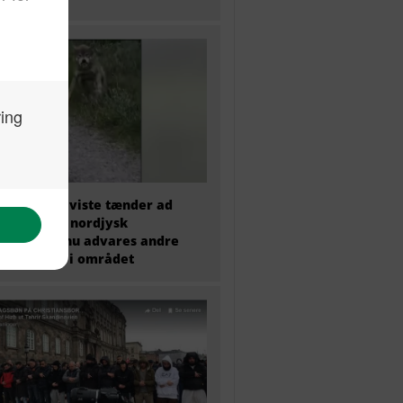
med hvalp viste tænder ad
onsløber i nordjysk
plantage – nu advares andre
at færdes i området