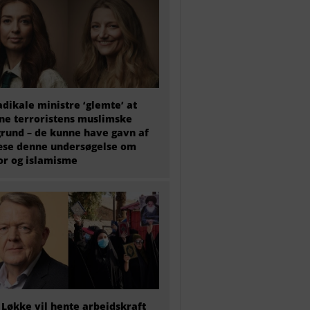
adikale ministre ‘glemte’ at
e terroristens muslimske
rund – de kunne have gavn af
æse denne undersøgelse om
or og islamisme
 Løkke vil hente arbejdskraft