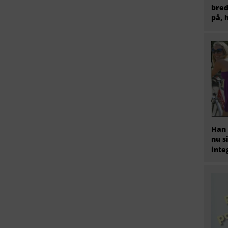
bred
på, 
Han 
nu s
inte