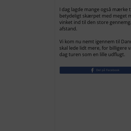
I dag lagde mange også mærke ti
betydeligt skærpet med meget ma
vinket ind til den store gennemga
afstand.
Vi kom nu nemt igennem til Danm
skal lede lidt mere, for billigere
dag turen som en lille udflugt.
Del på Facebook