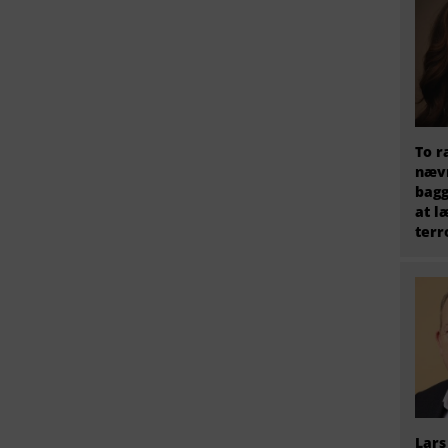
To r
nævn
bagg
at l
terr
Lars