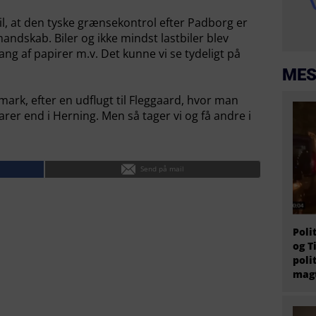
l, at den tyske grænsekontrol efter Padborg er
ndskab. Biler og ikke mindst lastbiler blev
ng af papirer m.v. Det kunne vi se tydeligt på
MES
ark, efter en udflugt til Fleggaard, hvor man
 varer end i Herning. Men så tager vi og få andre i
Send på mail
Poli
og T
poli
magt