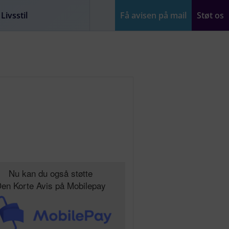
Livsstil
Få avisen på mail
Støt os
Nu kan du også støtte
en Korte Avis på Mobilepay