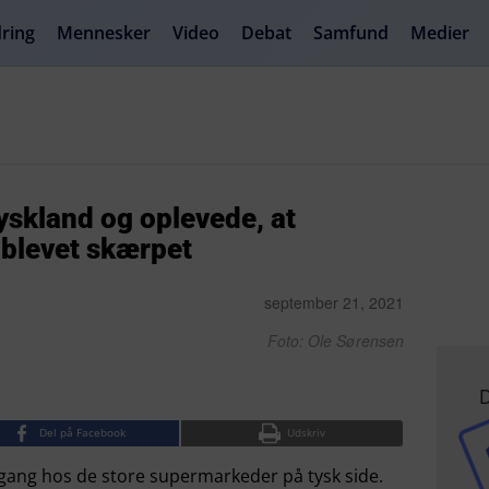
ring
Mennesker
Video
Debat
Samfund
Medier
Tyskland og oplevede, at
 blevet skærpet
september 21, 2021
Foto: Ole Sørensen
D
Del på Facebook
Udskriv
gang hos de store supermarkeder på tysk side.