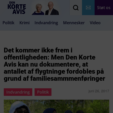
Støt os
Politik
Krimi
Indvandring
Mennesker
Video
Debat
Samfund
Medier
Livsstil
Det kommer ikke frem i
offentligheden: Men Den Korte
Avis kan nu dokumentere, at
antallet af flygtninge fordobles på
grund af familiesammmenføringer
juni 26, 2017
Indvandring
Politik