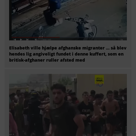
Elisabeth ville hjælpe afghanske migranter … så blev
hendes lig angiveligt fundet i denne kuffert, som en
britisk-afghaner ruller afsted med