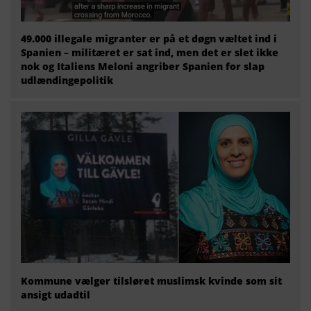
49.000 illegale migranter er på et døgn væltet ind i
Spanien – militæret er sat ind, men det er slet ikke
nok og Italiens Meloni angriber Spanien for slap
udlændingepolitik
Kommune vælger tilsløret muslimsk kvinde som sit
ansigt udadtil