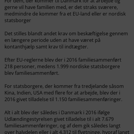
For dem, der kommer til Danmark for at arbejde og
gerne vil have familien med, er det straks sværere,
medmindre de kommer fra et EU-land eller er nordisk
statsborger
Det stilles blandt andet krav om beskæftigelse gennem
en længere periode uden at have været på
kontanthjælp samt krav til indtægter.
Efter EU-reglerne blev der i 2016 familiesammenført
218 personer, medens 1.999 nordiske statsborgere
blev familiesammenført.
For statsborgere, der kommer fra tredjelande såsom
Kina, Indien, USA med flere for at arbejde, blev der i
2016 givet tilladelse til 1.150 familiesammenføringer.
Alt i alt blev der således i Danmark i 2016 ifølge
Udlændingestyrelsen givet tilladelse til i alt 7.679
familiesammenføringer, og af dem gik således langt
over halvdelen eller i alt 4.312 til flygtninge, hvoraf langt