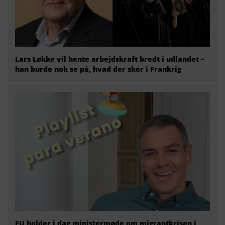
Lars Løkke vil hente arbejdskraft bredt i udlandet –
han burde nok se på, hvad der sker i Frankrig
EU holder i dag ministermøde om migrantkrisen i