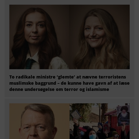
To radikale ministre ‘glemte’ at nævne terroristens
muslimske baggrund – de kunne have gavn af at læse
denne undersøgelse om terror og islamisme