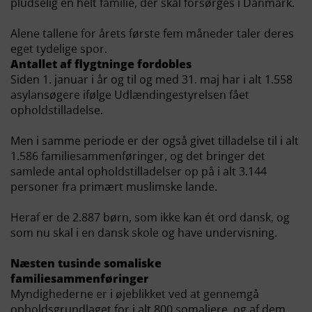
pludselig en helt familie, der skal forsørges i Danmark.
Alene tallene for årets første fem måneder taler deres
eget tydelige spor.
Antallet af flygtninge fordobles
Siden 1. januar i år og til og med 31. maj har i alt 1.558
asylansøgere ifølge Udlændingestyrelsen fået
opholdstilladelse.
Men i samme periode er der også givet tilladelse til i alt
1.586 familiesammenføringer, og det bringer det
samlede antal opholdstilladelser op på i alt 3.144
personer fra primært muslimske lande.
Heraf er de 2.887 børn, som ikke kan ét ord dansk, og
som nu skal i en dansk skole og have undervisning.
Næsten tusinde somaliske
familiesammenføringer
Myndighederne er i øjeblikket ved at gennemgå
opholdsgrundlaget for i alt 800 somaliere, og af dem