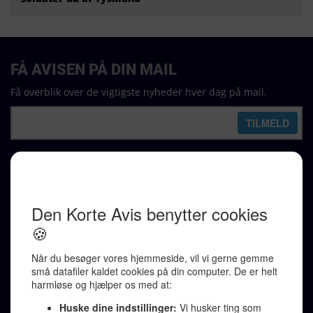
FÅ AVISEN PÅ DIN MAIL
Få overblik over de vigtigste nyheder hver dag på mail.
REDAKTION
Ralf Pittelkow (ansvarshavende)
Karen Jespersen
Redaktionen kontaktes via mail til
redaktion@denkorteavis.dk
Telefonsvarer 20 30 10 96
Von Ostensgade 22, 2791 Dragør
LINKS