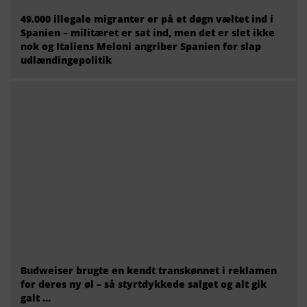
49.000 illegale migranter er på et døgn væltet ind i
Spanien – militæret er sat ind, men det er slet ikke
nok og Italiens Meloni angriber Spanien for slap
udlændingepolitik
Budweiser brugte en kendt transkønnet i reklamen
for deres ny øl – så styrtdykkede salget og alt gik
galt …