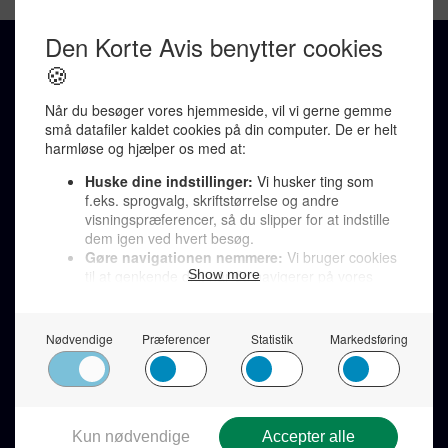
FÅ AVISEN PÅ DIN MAIL
Få overblik over de vigtigste nyheder hver dag på mail.
REDAKTION
Ralf Pittelkow (ansvarshavende)
Karen Jespersen
Redaktionen kontaktes via mail til
redaktion@denkorteavis.dk
Telefonsvarer 20 30 10 96
Von Ostensgade 22, 2791 Dragør
LINKS
Tidligere aviser >