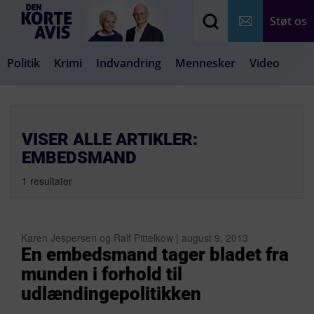
Støt os
Politik
Krimi
Indvandring
Mennesker
Video
Debat
Samfund
Medier
Livsstil
VISER ALLE ARTIKLER:
EMBEDSMAND
1 resultater
Karen Jespersen og Ralf Pittelkow | august 9, 2013
En embedsmand tager bladet fra
munden i forhold til
udlændingepolitikken