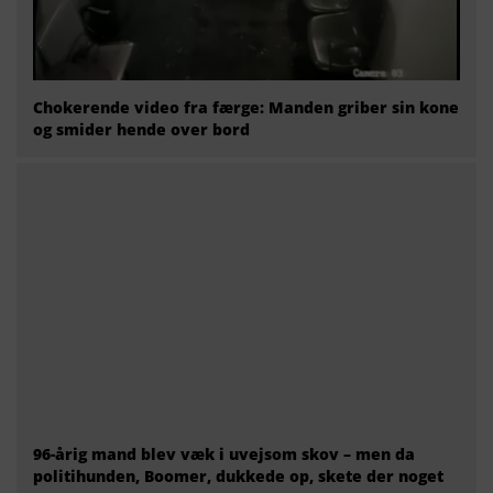
Chokerende video fra færge: Manden griber sin kone
og smider hende over bord
96-årig mand blev væk i uvejsom skov – men da
politihunden, Boomer, dukkede op, skete der noget