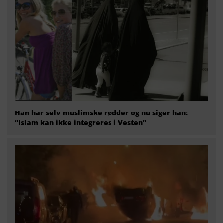
Han har selv muslimske rødder og nu siger han:
“Islam kan ikke integreres i Vesten”