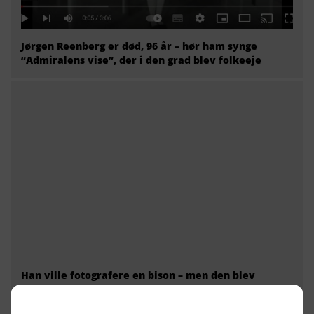
Jørgen Reenberg er død, 96 år – hør ham synge
“Admiralens vise”, der i den grad blev folkeeje
Han ville fotografere en bison – men den blev
rasende, og så endte det helt galt