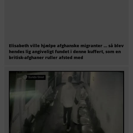
Elisabeth ville hjælpe afghanske migranter … så blev
hendes lig angiveligt fundet i denne kuffert, som en
britisk-afghaner ruller afsted med