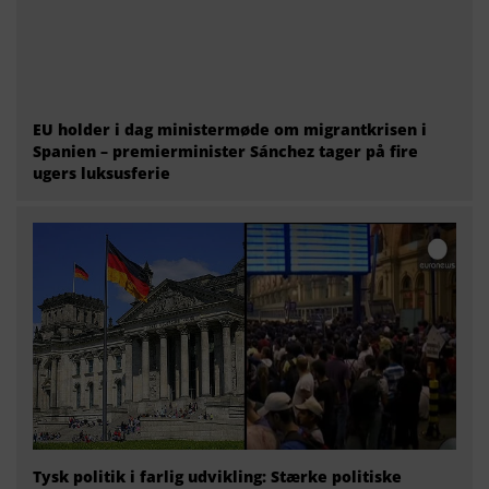
EU holder i dag ministermøde om migrantkrisen i
Spanien – premierminister Sánchez tager på fire
ugers luksusferie
Tysk politik i farlig udvikling: Stærke politiske