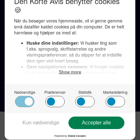
Redaktionen kontaktes via mail til
redaktion@denkorteavis.dk
Telefonsvarer 20 30 10 96
Von Ostensgade 22, 2791 Dragør
LINKS
Tidligere aviser >
Om os >
Støt Den Korte Avis >
Jobannoncer >
Send et læserbrev >
Privatlivspolitik >