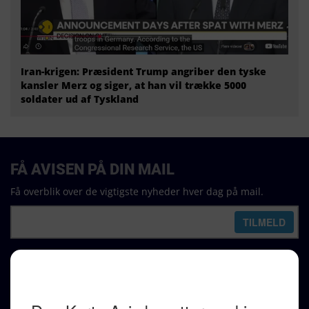
Iran-krigen: Præsident Trump angriber den tyske
kansler Merz og siger, at han vil trække 5000
soldater ud af Tyskland
FÅ AVISEN PÅ DIN MAIL
Få overblik over de vigtigste nyheder hver dag på mail.
REDAKTION
Ralf Pittelkow (ansvarshavende)
Karen Jespersen