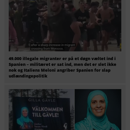
49.000 illegale migranter er på et døgn væltet ind i
Spanien – militæret er sat ind, men det er slet ikke
nok og Italiens Meloni angriber Spanien for slap
udlændingepolitik