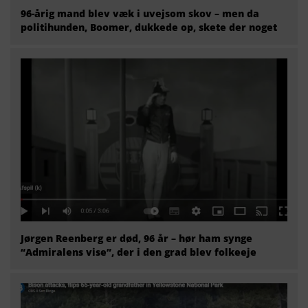
96-årig mand blev væk i uvejsom skov – men da
politihunden, Boomer, dukkede op, skete der noget
Jørgen Reenberg er død, 96 år – hør ham synge
“Admiralens vise”, der i den grad blev folkeeje