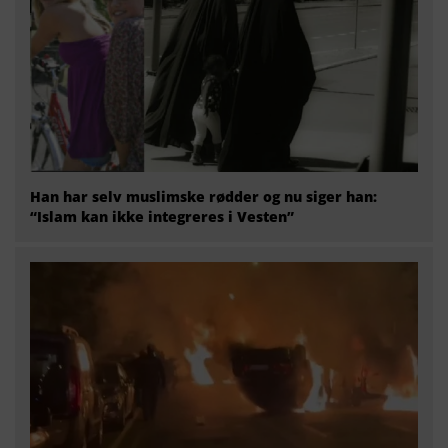
Han har selv muslimske rødder og nu siger han:
“Islam kan ikke integreres i Vesten”