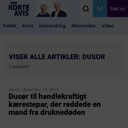
Støt os
Politik
Krimi
Indvandring
Mennesker
Video
Debat
Samfund
Medier
Livsstil
VISER ALLE ARTIKLER: DUSOR
3 resultater
admin | december 14, 2015
Dusør til handlekraftigt
kærestepar, der reddede en
mand fra druknedøden