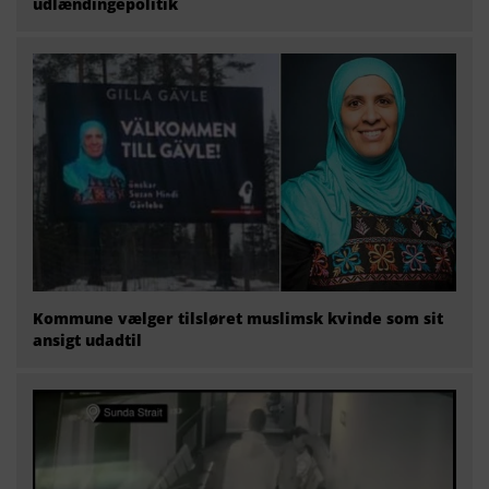
udlændingepolitik
Kommune vælger tilsløret muslimsk kvinde som sit
ansigt udadtil