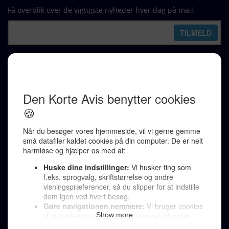
Få overblik over de vigtigste nyheder hver dag på mail.
REDAKTION
Ralf Pittelkow (ansvarshavende)
Karen Jespersen
Redaktionen kontaktes via mail til
redaktion@denkorteavis.dk
Telefonsvarer 20 30 10 96
Von Ostensgade 22, 2791 Dragør
LINKS
Tidligere aviser >
Om os >
Støt Den Korte Avis >