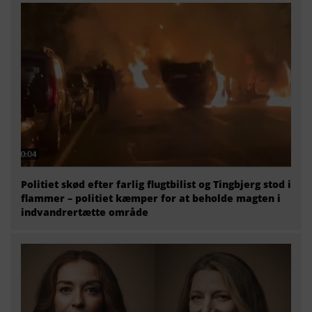
Politiet skød efter farlig flugtbilist og Tingbjerg stod i
flammer – politiet kæmper for at beholde magten i
indvandrertætte område