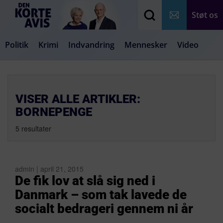
Støt os
Politik
Krimi
Indvandring
Mennesker
Video
Debat
Samfund
Medier
Livsstil
VISER ALLE ARTIKLER:
BORNEPENGE
5 resultater
admin | april 21, 2015
De fik lov at slå sig ned i
Danmark – som tak lavede de
socialt bedrageri gennem ni år