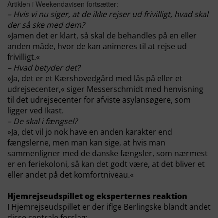
Artiklen i Weekendavisen fortsætter:
– Hvis vi nu siger, at de ikke rejser ud frivilligt, hvad skal
der så ske med dem?
»Jamen det er klart, så skal de behandles på en eller
anden måde, hvor de kan animeres til at rejse ud
frivilligt.«
– Hvad betyder det?
»Ja, det er et Kærshovedgård med lås på eller et
udrejsecenter,« siger Messerschmidt med henvisning
til det udrejsecenter for afviste asylansøgere, som
ligger ved Ikast.
– De skal i fængsel?
»Ja, det vil jo nok have en anden karakter end
fængslerne, men man kan sige, at hvis man
sammenligner med de danske fængsler, som nærmest
er en feriekoloni, så kan det godt være, at det bliver et
eller andet på det komfortniveau.«
Hjemrejseudspillet og eksperternes reaktion
I Hjemrejseudspillet er der iflge Berlingske blandt andet
disse centrale forslag: