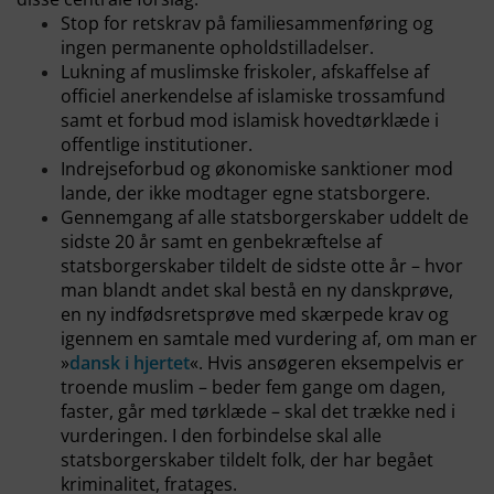
Stop for retskrav på familiesammenføring og
ingen permanente opholdstilladelser.
Lukning af muslimske friskoler, afskaffelse af
officiel anerkendelse af islamiske trossamfund
samt et forbud mod islamisk hovedtørklæde i
offentlige institutioner.
Indrejseforbud og økonomiske sanktioner mod
lande, der ikke modtager egne statsborgere.
Gennemgang af alle statsborgerskaber uddelt de
sidste 20 år samt en genbekræftelse af
statsborgerskaber tildelt de sidste otte år – hvor
man blandt andet skal bestå en ny danskprøve,
en ny indfødsretsprøve med skærpede krav og
igennem en samtale med vurdering af, om man er
»
dansk i hjertet
«. Hvis ansøgeren eksempelvis er
troende muslim – beder fem gange om dagen,
faster, går med tørklæde – skal det trække ned i
vurderingen. I den forbindelse skal alle
statsborgerskaber tildelt folk, der har begået
kriminalitet, fratages.