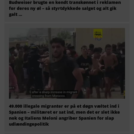
Budweiser brugte en kendt transkønnet i reklamen
for deres ny øl – så styrtdykkede salget og alt gik
galt …
49.000 illegale migranter er på et døgn væltet ind i
Spanien – militæret er sat ind, men det er slet ikke
nok og Italiens Meloni angriber Spanien for slap
udlændingepolitik