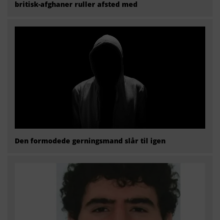
britisk-afghaner ruller afsted med
Den formodede gerningsmand slår til igen