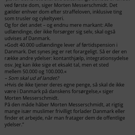
ved første dom, siger Morten Messerschmidt. Det
gælder enhver dom efter straffeloven, inklusive ting
som trusler og cykeltyveri.
Og for det andet – og endnu mere markant: Alle
udlændinge, der ikke forsørger sig selv, skal også
udvises af Danmark.
»Godt 40.000 udlændinge lever af førtidspension i
Danmark. Det synes jeg er ret forargeligt. Så er der en
række andre ydelser: kontanthjælp, integrationsydelse
osv. Jeg kan ikke sige et eksakt tal, men et sted
mellem 50.000 og 100.000.«
– Som skal ud af landet?
»Hvis de ikke tjener deres egne penge, så skal de ikke
være i Danmark på danskens forsørgelse,« siger
Morten Messerschmidt.
På den måde håber Morten Messerschmidt, at rigtig
mange især muslimer frivilligt forlader Danmark eller
finder et arbejde, når man fratager dem de offentlige
ydelser.”