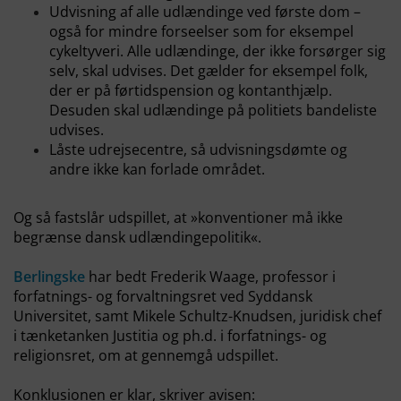
Udvisning af alle udlændinge ved første dom –
også for mindre forseelser som for eksempel
cykeltyveri. Alle udlændinge, der ikke forsørger sig
selv, skal udvises. Det gælder for eksempel folk,
der er på førtidspension og kontanthjælp.
Desuden skal udlændinge på politiets bandeliste
udvises.
Låste udrejsecentre, så udvisningsdømte og
andre ikke kan forlade området.
Og så fastslår udspillet, at »konventioner må ikke
begrænse dansk udlændingepolitik«.
Berlingske
har bedt Frederik Waage, professor i
forfatnings- og forvaltningsret ved Syddansk
Universitet, samt Mikele Schultz-Knudsen, juridisk chef
i tænketanken Justitia og ph.d. i forfatnings- og
religionsret, om at gennemgå udspillet.
Konklusionen er klar, skriver avisen: