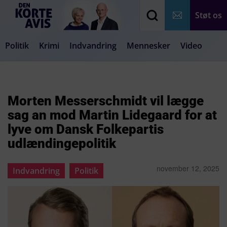
Støt os
Politik
Krimi
Indvandring
Mennesker
Video
Debat
Samfund
Medier
Livsstil
Morten Messerschmidt vil lægge
sag an mod Martin Lidegaard for at
lyve om Dansk Folkepartis
udlændingepolitik
november 12, 2025
Indvandring
Politik