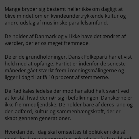
Mange bryder sig bestemt heller ikke om dagligt at
blive mindet om en kvindeundertrykkende kultur og
andre udslag af muslimske parallelsamfund.
De holder af Danmark og vil ikke have det ændret af
værdier, der er os meget fremmede.
De er de grundholdninger, Dansk Folkeparti har et vist
held med at opfange. Partiet er indenfor de seneste
måneder gået stærkt frem i meningsmålingerne og
ligger i dag til at få 10 procent af stemmerne.
De Radikales ledelse derimod har altid haft svært ved
at forstå, hvad der rør sig i befolkningen. Danskerne er
ikke fremmedfjendske. De holder bare af deres land og
den adfærd, kultur og sammenhængskraft, der er
skabt gennem generationer.
Hvordan det i dag skal omsættes til politik er ikke så
nemt, fordi problemerne har vokset sig så store blandt