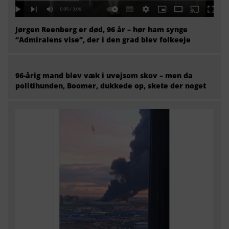
Jørgen Reenberg er død, 96 år – hør ham synge
“Admiralens vise”, der i den grad blev folkeeje
96-årig mand blev væk i uvejsom skov – men da
politihunden, Boomer, dukkede op, skete der noget