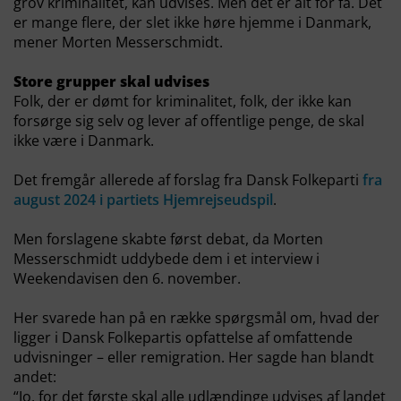
grov kriminalitet, kan udvises. Men det er alt for få. Det
er mange flere, der slet ikke høre hjemme i Danmark,
mener Morten Messerschmidt.
Store grupper skal udvises
Folk, der er dømt for kriminalitet, folk, der ikke kan
forsørge sig selv og lever af offentlige penge, de skal
ikke være i Danmark.
Det fremgår allerede af forslag fra Dansk Folkeparti
fra
august 2024 i partiets Hjemrejseudspil
.
Men forslagene skabte først debat, da Morten
Messerschmidt uddybede dem i et interview i
Weekendavisen den 6. november.
Her svarede han på en række spørgsmål om, hvad der
ligger i Dansk Folkepartis opfattelse af omfattende
udvisninger – eller remigration. Her sagde han blandt
andet:
“Jo, for det første skal alle udlændinge udvises af landet