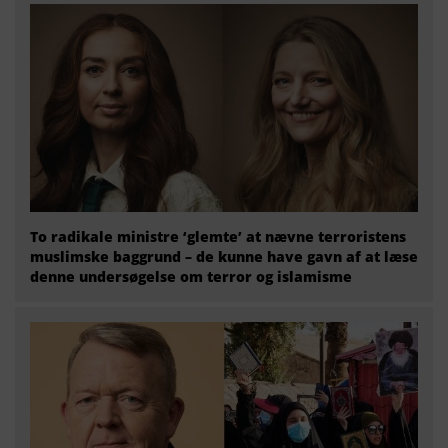
To radikale ministre ‘glemte’ at nævne terroristens
muslimske baggrund – de kunne have gavn af at læse
denne undersøgelse om terror og islamisme