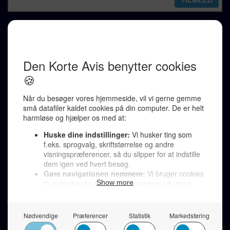
REDAKTION
Ralf Pittelkow (ansvarshavende)
Karen Jespersen
Redaktionen kontaktes via mail til
redaktion@denkorteavis.dk
Telefonsvarer 20 30 10 96
Von Ostensgade 22, 2791 Dragør
LINKS
Tidligere aviser >
Om os >
Støt Den Korte Avis >
Jobannoncer >
Send et læserbrev >
Privatlivspolitik >