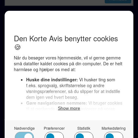
REDAKTION
Ralf Pittelkow (ansvarshavende)
Karen Jespersen
Redaktionen kontaktes via mail til
redaktion@denkorteavis.dk
Telefonsvarer 20 30 10 96
Von Ostensgade 22, 2791 Dragør
LINKS
Tidligere aviser >
Om os >
Støt Den Korte Avis >
Jobannoncer >
Send et læserbrev >
Privatlivspolitik >