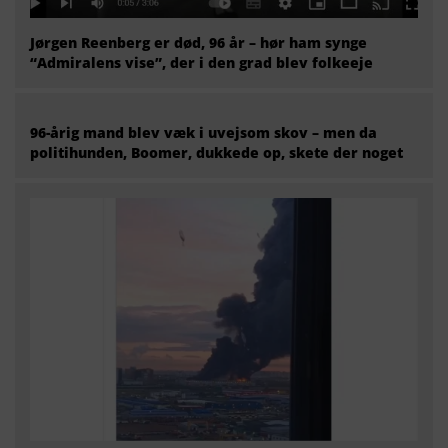
Jørgen Reenberg er død, 96 år – hør ham synge
“Admiralens vise”, der i den grad blev folkeeje
96-årig mand blev væk i uvejsom skov – men da
politihunden, Boomer, dukkede op, skete der noget