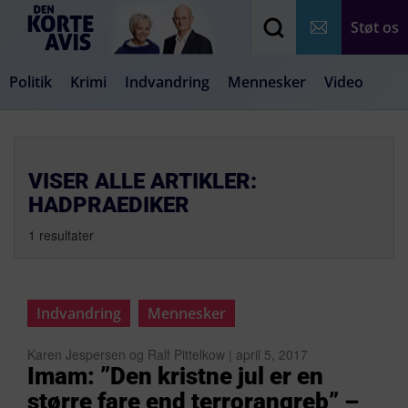
Støt os
Politik
Krimi
Indvandring
Mennesker
Video
Debat
Samfund
Medier
Livsstil
VISER ALLE ARTIKLER:
HADPRAEDIKER
1 resultater
Indvandring
Mennesker
Karen Jespersen og Ralf Pittelkow | april 5, 2017
Imam: ”Den kristne jul er en
større fare end terrorangreb” –