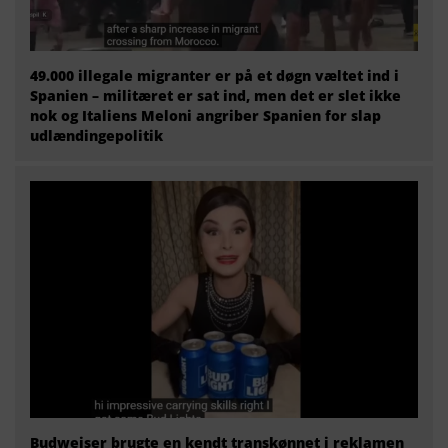
49.000 illegale migranter er på et døgn væltet ind i
Spanien – militæret er sat ind, men det er slet ikke
nok og Italiens Meloni angriber Spanien for slap
udlændingepolitik
Budweiser brugte en kendt transkønnet i reklamen