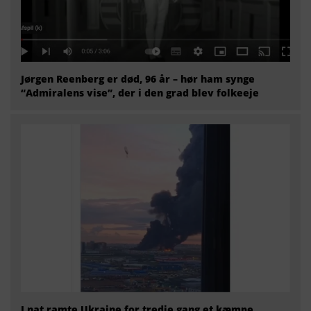
Jørgen Reenberg er død, 96 år – hør ham synge
“Admiralens vise”, der i den grad blev folkeeje
I nat ramte Ukraine for tredje gang et kæmpe