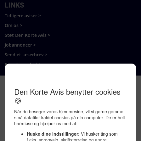
LINKS
Tidligere aviser >
Om os >
Støt Den Korte Avis >
Jobannoncer >
Send et læserbrev >
Privatlivspolitik >