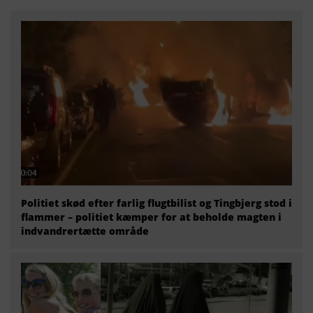
Politiet skød efter farlig flugtbilist og Tingbjerg stod i
flammer – politiet kæmper for at beholde magten i
indvandrertætte område