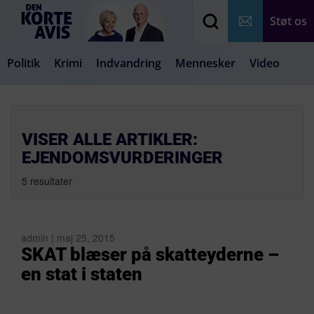
Støt os
Politik
Krimi
Indvandring
Mennesker
Video
Debat
Samfund
Medier
Livsstil
VISER ALLE ARTIKLER:
EJENDOMSVURDERINGER
5 resultater
admin | maj 25, 2015
SKAT blæser på skatteyderne –
en stat i staten