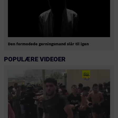
Den formodede gerningsmand slår til igen
POPULÆRE VIDEOER