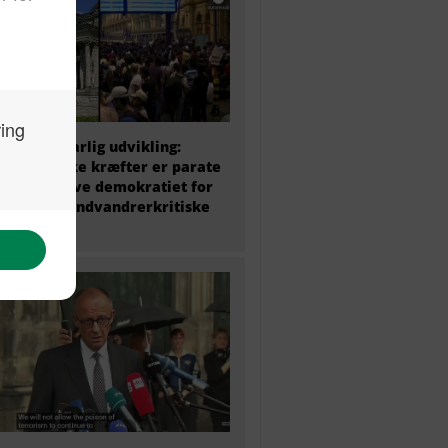
 politik i farlig udvikling:
ke politiske kræfter er parate
at undergrave demokratiet for
amme det indvandrerkritiske