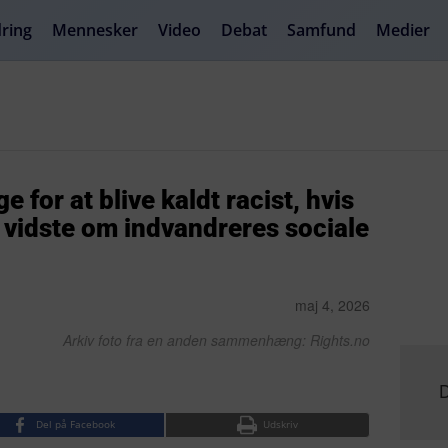
ring
Mennesker
Video
Debat
Samfund
Medier
for at blive kaldt racist, hvis
 vidste om indvandreres sociale
maj 4, 2026
Arkiv foto fra en anden sammenhæng: Rights.no
D
Del på Facebook
Udskriv