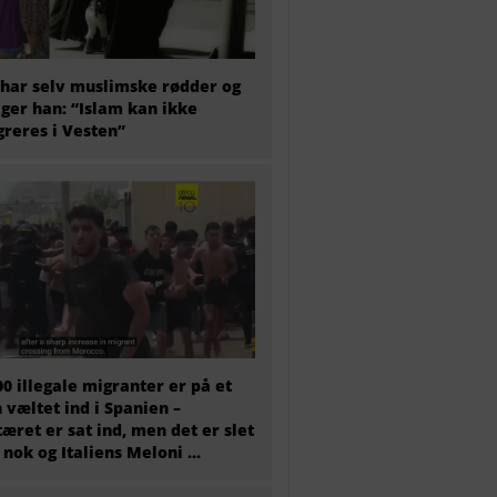
har selv muslimske rødder og
iger han: “Islam kan ikke
greres i Vesten”
00 illegale migranter er på et
 væltet ind i Spanien –
tæret er sat ind, men det er slet
 nok og Italiens Meloni ...