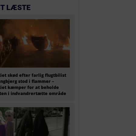
T LÆSTE
tiet skød efter farlig flugtbilist
ingbjerg stod i flammer –
tiet kæmper for at beholde
en i indvandrertætte område