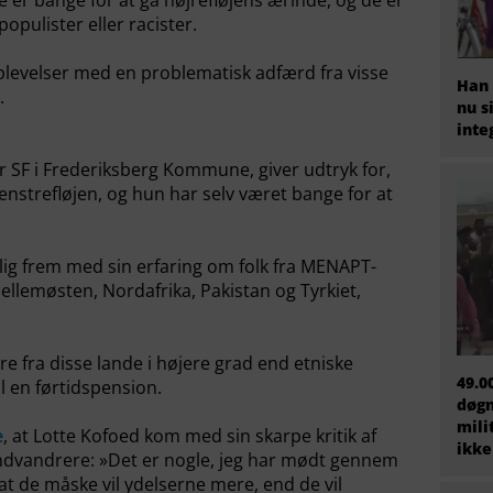
e er bange for at gå højrefløjens ærinde, og de er
opulister eller racister.
oplevelser med en problematisk adfærd fra visse
Han 
t.
nu s
inte
r SF i Frederiksberg Kommune, giver udtryk for,
enstrefløjen, og hun har selv været bange for at
lig frem med sin erfaring om folk fra MENAPT-
Mellemøsten, Nordafrika,
Pakistan og Tyrkiet,
re fra disse lande i højere grad end etniske
49.0
l en førtidspension.
døgn
mili
e
, at Lotte Kofoed kom med sin skarpe kritik af
ikke
l indvandrere: »Det er nogle, jeg har mødt gennem
 at de måske vil ydelserne mere, end de vil