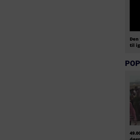
Den 
til i
POP
49.0
døgn