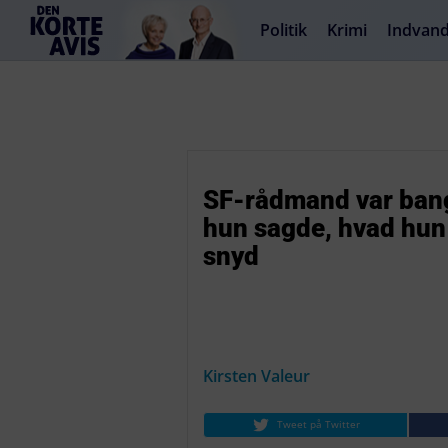
Politik
Krimi
Indvand
SF-rådmand var bange 
hun sagde, hvad hun
snyd
Kirsten Valeur
Tweet på Twitter