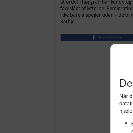
at ordet i høj grad har kendeteg
foreslået af lytterne. Remigrati
ikke bare afspejler tiden – de bli
Rathje.
Del på Facebook