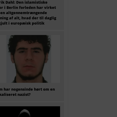
ik Dahl: Den islamistiske
or i Berlin forleden har virket
 en altgennemtrængende
ning af alt, hvad der til daglig
kjult i europæisk politik
 har nogensinde hørt om en
kaliseret nazist?