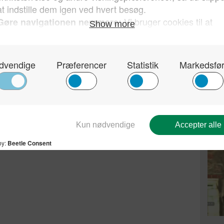
Tysk
Stær
til 
at r
AfD