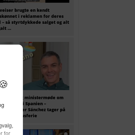
eiser brugte en kendt
skønnet i reklamen for deres
l – så styrtdykkede salget og alt
galt …
older i dag ministermøde om
antkrisen i Spanien –
ierminister Sánchez tager på
 ugers luksusferie