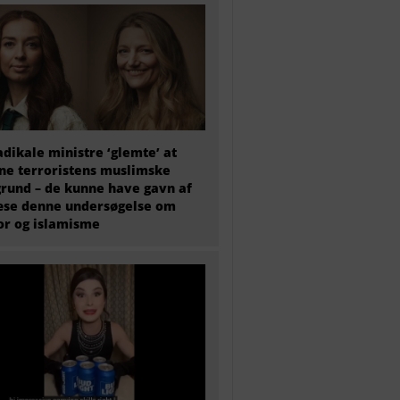
adikale ministre ‘glemte’ at
e terroristens muslimske
rund – de kunne have gavn af
æse denne undersøgelse om
or og islamisme