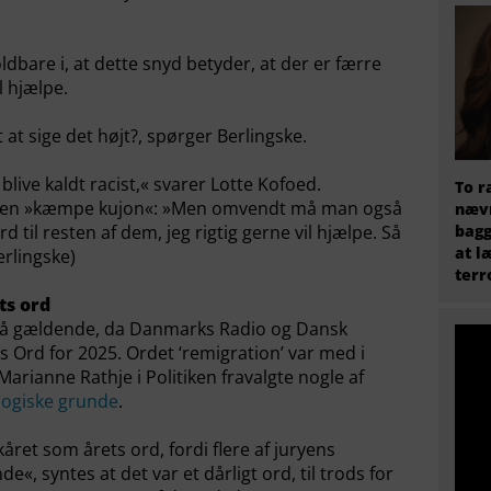
ldbare i, at dette snyd betyder, at der er færre
l hjælpe.
at sige det højt?, spørger Berlingske.
blive kaldt racist,« svarer Lotte Kofoed.
To r
t en »kæmpe kujon«: »Men omvendt må man også
nævn
d til resten af dem, jeg rigtig gerne vil hjælpe. Så
bagg
at l
erlingske)
terr
ts ord
så gældende, da Danmarks Radio og Dansk
Ord for 2025. Ordet ‘remigration’ var med i
Marianne Rathje i Politiken fravalgte nogle af
logiske grunde
.
kåret som årets ord, fordi flere af juryens
, syntes at det var et dårligt ord, til trods for