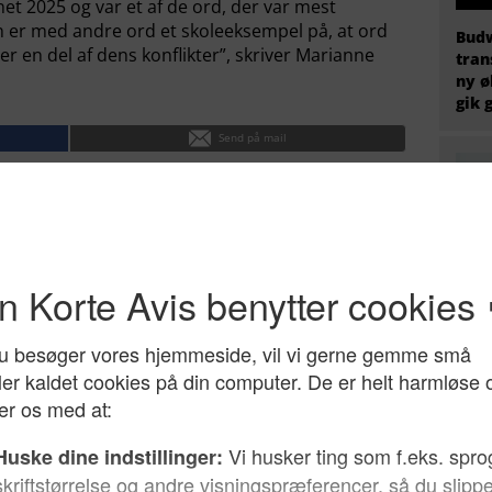
net 2025 og var et af de ord, der var mest
on er med andre ord et skoleeksempel på, at ord
Budw
ver en del af dens konflikter”, skriver Marianne
tran
ny ø
gik 
Send på mail
EU h
migr
prem
fire