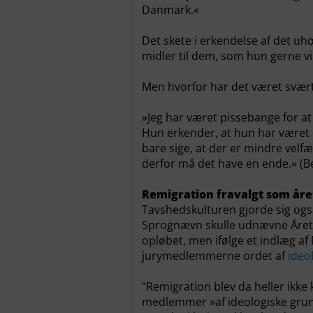
Danmark.«
Det skete i erkendelse af det uho
midler til dem, som hun gerne vi
Men hvorfor har det været svært 
»Jeg har været pissebange for at 
Hun erkender, at hun har være
bare sige, at der er mindre velfær
derfor må det have en ende.« (B
Remigration fravalgt som åre
Tavshedskulturen gjorde sig og
Sprognævn skulle udnævne Årets 
opløbet, men ifølge et indlæg af 
jurymedlemmerne ordet af
ideo
“Remigration blev da heller ikke 
medlemmer »af ideologiske grunde«