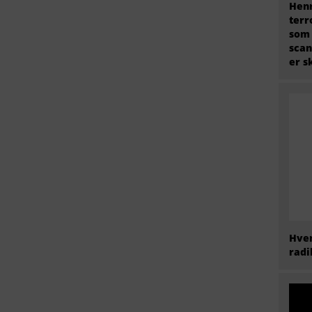
Henr
terr
som
scan
er s
Hvem
radi