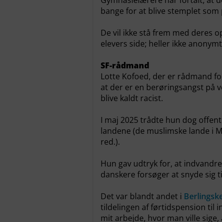
Gymnasielærere har fortalt, at d
bange for at blive stemplet som p
De vil ikke stå frem med deres 
elevers side; heller ikke anonym
SF-rådmand
Lotte Kofoed, der er rådmand fo
at der er en berøringsangst på v
blive kaldt racist.
I maj 2025 trådte hun dog offent
landene (de muslimske lande i 
red.).
Hun gav udtryk for, at indvandre
danskere forsøger at snyde sig ti
Det var blandt andet i
Berlingsk
tildelingen af førtidspension ti
mit arbejde, hvor man ville sige,