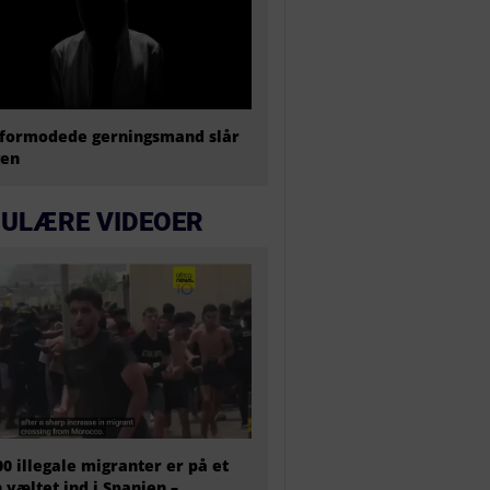
formodede gerningsmand slår
gen
ULÆRE VIDEOER
00 illegale migranter er på et
 væltet ind i Spanien –