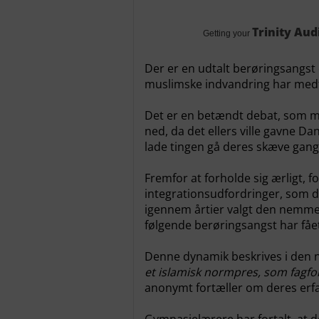
Trinity Aud
Getting your
Der er en udtalt berøringsangst
muslimske indvandring har medf
Det er en betændt debat, som ma
ned, da det ellers ville gavne Da
lade tingen gå deres skæve gang
Fremfor at forholde sig ærligt, fo
integrationsudfordringer, som 
igennem årtier valgt den nemme
følgende berøringsangst har fået
Denne dynamik beskrives i de
et islamisk normpres, som fagfol
anonymt fortæller om deres erf