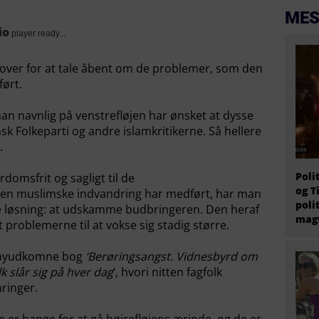
MES
io
player ready...
 over for at tale åbent om de problemer, som den
ørt.
n navnlig på venstrefløjen har ønsket at dysse
nsk Folkeparti og andre islamkritikerne. Så hellere
.
Poli
rdomsfrit og sagligt til de
og T
den muslimske indvandring har medført, har man
poli
 løsning: at udskamme budbringeren. Den heraf
magt
 problemerne til at vokse sig stadig større.
n nyudkomne bog
‘Berøringsangst. Vidnesbyrd om
k slår sig på hver dag
‘, hvori nitten fagfolk
aringer.