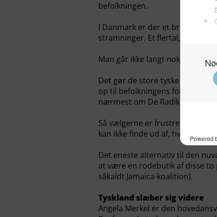
befolkningen.
I Danmark er der et bredt parlam
stramninger. Et flertal, som der 
Man går ikke langt nok, men man 
Det gør de store tyske regerings
op til befolkningens forventning
nærmest om De Radikale i Danm
Så vælgerne er frustrerede, og d
kan ikke finde ud af, hvor de ska
Det eneste alternativ til den n
at være en rodebutik af disse to
såkaldt Jamaica-koalition).
Tyskland slæber sig videre
Angela Merkel er den hovedansva