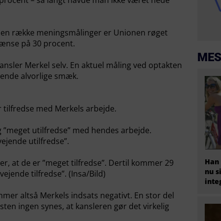
,9 procent – så langt havde man ikke været nede
 I en række meningsmålinger er Unionen røget
rænse på 30 procent.
MES
ansler Merkel selv. En aktuel måling ved optakten
 hende alvorlige smæk.
 tilfredse med Merkels arbejde.
g ”meget utilfredse” med hendes arbejde.
ejende utilfredse”.
Han 
er, at de er ”meget tilfredse”. Dertil kommer 29
nu s
vejende tilfredse”. (Insa/Bild)
inte
mmer altså Merkels indsats negativt. En stor del
en ingen synes, at kansleren gør det virkelig