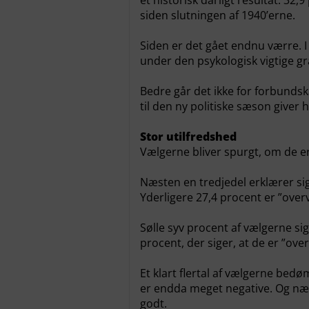
et historisk dårligt resultat: 32
siden slutningen af 1940’erne.
Siden er det gået endnu værre.
under den psykologisk vigtige g
Bedre går det ikke for forbundsk
til den ny politiske sæson giver
Stor utilfredshed
Vælgerne bliver spurgt, om de er
Næsten en tredjedel erklærer si
Yderligere 27,4 procent er ”overv
Sølle syv procent af vælgerne sig
procent, der siger, at de er ”over
Et klart flertal af vælgerne bedø
er endda meget negative. Og næst
godt.