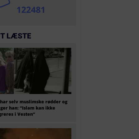
T LÆSTE
har selv muslimske rødder og
iger han: “Islam kan ikke
greres i Vesten”