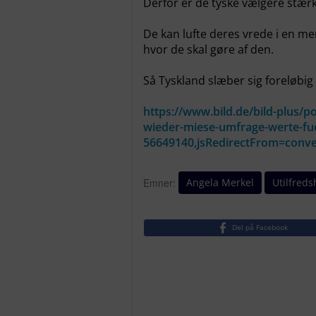
Derfor er de tyske vælgere stær
De kan lufte deres vrede i en me
hvor de skal gøre af den.
Så Tyskland slæber sig foreløbi
https://www.bild.de/bild-plus/pol
wieder-miese-umfrage-werte-fue
56649140,jsRedirectFrom=conv
Angela Merkel
Utilfred
Emner:
Del på Facebook