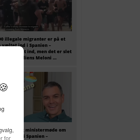
00 illegale migranter er på et
 væltet ind i Spanien –
tæret er sat ind, men det er slet
 nok og Italiens Meloni ...
older i dag ministermøde om
antkrisen i Spanien –