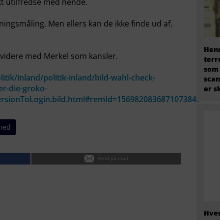
kt utilfredse med hende.
ningsmåling. Men ellers kan de ikke finde ud af,
Henr
g videre med Merkel som kansler.
terr
som
itik/inland/politik-inland/bild-wahl-check-
scan
r-die-groko-
er s
ersionToLogin.bild.html#remId=1569820836871073847
shed
Send på mail
Hvem