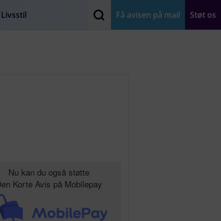
Livsstil
Få avisen på mail
Støt os
Nu kan du også støtte
en Korte Avis på Mobilepay