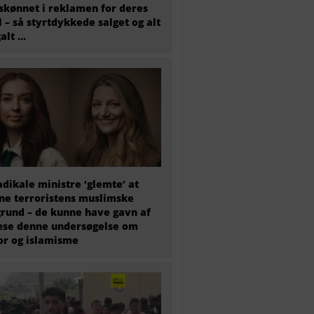
skønnet i reklamen for deres
l – så styrtdykkede salget og alt
galt …
adikale ministre ‘glemte’ at
e terroristens muslimske
rund – de kunne have gavn af
æse denne undersøgelse om
or og islamisme