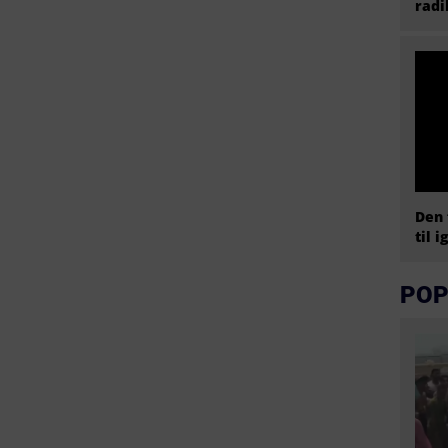
radi
Den 
til i
POP