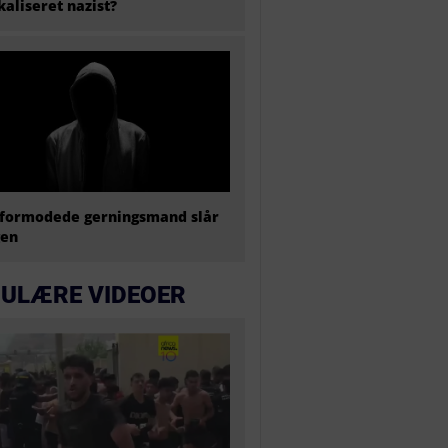
kaliseret nazist?
formodede gerningsmand slår
gen
ULÆRE VIDEOER