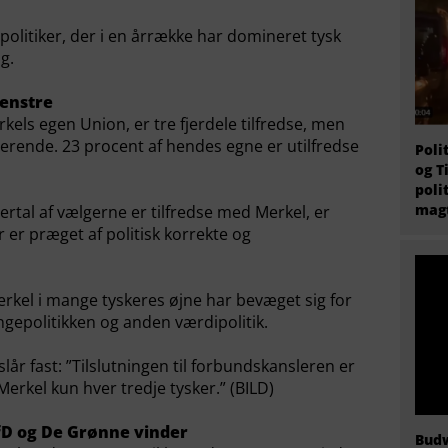
politiker, der i en årrække har domineret tysk
ng.
venstre
els egen Union, er tre fjerdele tilfredse, men
nerende. 23 procent af hendes egne er utilfredse
Poli
og T
poli
magt
lertal af vælgerne er tilfredse med Merkel, er
er præget af politisk korrekte og
erkel i mange tyskeres øjne har bevæget sig for
ingepolitikken og anden værdipolitik.
år fast: ”Tilslutningen til forbundskansleren er
Merkel kun hver tredje tysker.” (BILD)
fD og De Grønne vinder
Budw