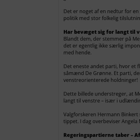
Det er noget af en nedtur for en 
politik med stor folkelig tilslutni
Har bevæget sig for langt til 
Blandt dem, der stemmer på Merk
det er egentlig ikke særlig impo
med hende.
Det eneste andet parti, hvor et f
såmænd De Grønne. Et parti, der 
venstreorienterede holdninger!
Dette billede understreger, at M
langt til venstre – især i udlænd
Valgforskeren Hermann Binkert sl
tippet. I dag overbeviser Angela 
Regeringspartierne taber – A