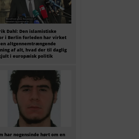
ik Dahl: Den islamistiske
or i Berlin forleden har virket
 en altgennemtrængende
ning af alt, hvad der til daglig
kjult i europæisk politik
 har nogensinde hørt om en