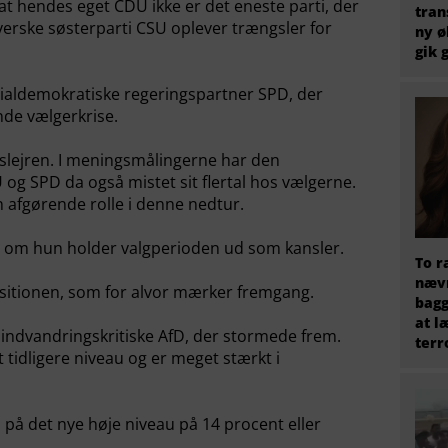
 at hendes eget CDU ikke er det eneste parti, der
tran
yerske søsterparti CSU oplever trængsler for
ny ø
gik 
ialdemokratiske regeringspartner SPD, der
nde vælgerkrise.
gslejren. I meningsmålingerne har den
g SPD da også mistet sit flertal hos vælgerne.
en afgørende rolle i denne nedtur.
, om hun holder valgperioden ud som kansler.
To r
nævn
positionen, som for alvor mærker fremgang.
bagg
at l
 indvandringskritiske AfD, der stormede frem.
terr
it tidligere niveau og er meget stærkt i
 på det nye høje niveau på 14 procent eller