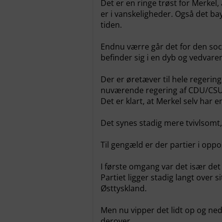
Det er en ringe trøst for Merkel,
er i vanskeligheder. Også det ba
tiden.
Endnu værre går det for den soc
befinder sig i en dyb og vedvare
Der er øretæver til hele regerin
nuværende regering af CDU/CSU o
Det er klart, at Merkel selv har 
Det synes stadig mere tvivlsomt
Til gengæld er der partier i op
I første omgang var det især det
Partiet ligger stadig langt over s
Østtyskland.
Men nu vipper det lidt op og ned
derover.