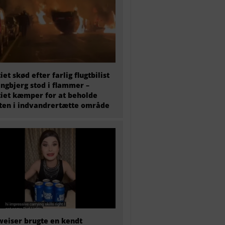
tiet skød efter farlig flugtbilist
ingbjerg stod i flammer –
tiet kæmper for at beholde
en i indvandrertætte område
eiser brugte en kendt