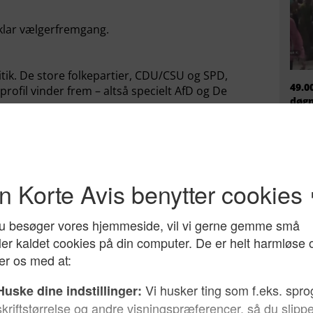
klar vælgerfremgang.
litik. De store folkepartier, CDU/CSU og SPD,
49.0
rofil vinder frem – altså specielt AfD og De
døgn
mili
ikke
 er i nærheden af at kunne være hovedkraft i et
itisk dødvande.
d med Merkel og med de gamle folkepartier. Men
ige retninger. Den har ikke nogen klar retning eller
 og Tyskland
, at de store partier slet ikke har formået at
EU h
migr
rs i udlændingepolitikken, som er afgørende for