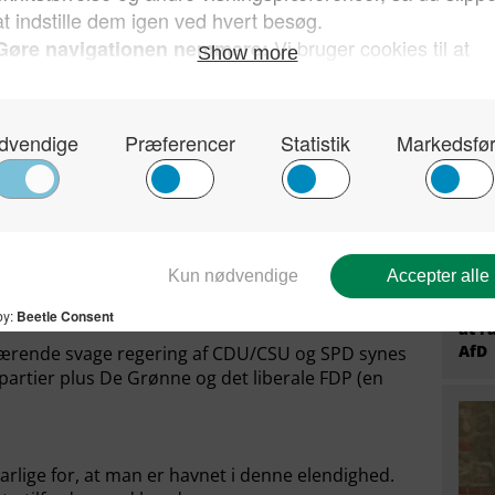
prem
fire
entarisk flertal for udlændingepolitiske
kan regeres på med solid folkelig støtte.
tager vigtige skridt, som befolkningen ønsker.
partier ikke. Merkel og hendes CDU lever slet ikke
er til udlændingepolitikken. Og SPD minder
ark.
Tysk
e siver fra de store partier. Men mange af dem
Stær
l gå hen, og hvordan de får en regering, der duer.
til 
at r
AfD
uværende svage regering af CDU/CSU og SPD synes
 partier plus De Grønne og det liberale FDP (en
rlige for, at man er havnet i denne elendighed.