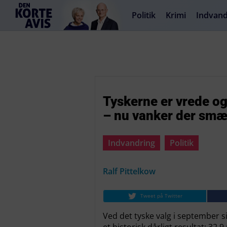
Politik
Krimi
Indvand
Tyskerne er vrede og
– nu vanker der smæk
Indvandring
Politik
Ralf Pittelkow
Tweet på Twitter
Ved det tyske valg i september s