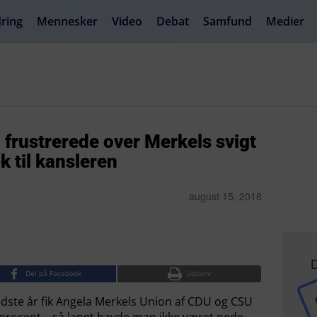
ring
Mennesker
Video
Debat
Samfund
Medier
 frustrerede over Merkels svigt
 til kansleren
august 15, 2018
D
Del på Facebook
Udskriv
idste år fik Angela Merkels Union af CDU og CSU