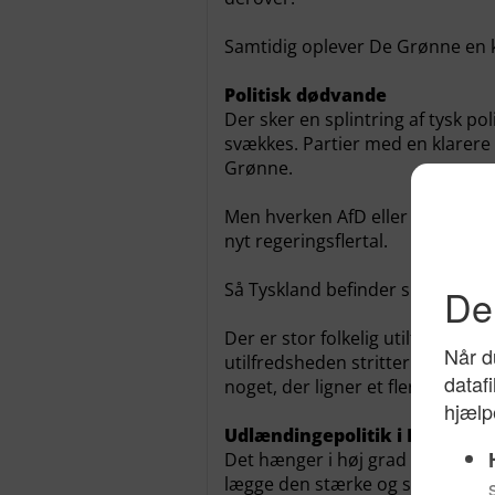
Samtidig oplever De Grønne en 
Politisk dødvande
Der sker en splintring af tysk po
svækkes. Partier med en klarere p
Grønne.
Men hverken AfD eller De Grønne
nyt regeringsflertal.
Så Tyskland befinder sig i et pol
Der er stor folkelig utilfredshe
utilfredsheden stritter i forskell
noget, der ligner et flertal.
Udlændingepolitik i Danmark
Det hænger i høj grad sammen med
lægge den stærke og stramme ku