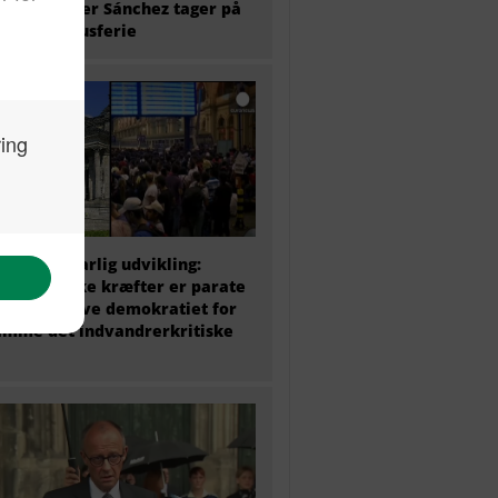
ierminister Sánchez tager på
 ugers luksusferie
 politik i farlig udvikling:
ke politiske kræfter er parate
at undergrave demokratiet for
amme det indvandrerkritiske