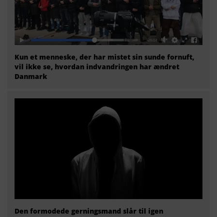
Kun et menneske, der har mistet sin sunde fornuft,
vil ikke se, hvordan indvandringen har ændret
Danmark
Den formodede gerningsmand slår til igen