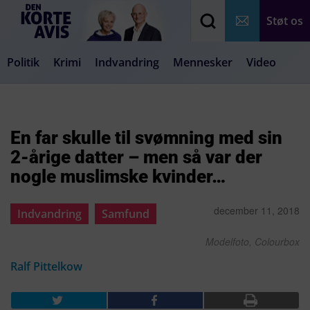
Støt os
Politik
Krimi
Indvandring
Mennesker
Video
Debat
Samfund
Medier
Livsstil
En far skulle til svømning med sin
2-årige datter – men så var der
nogle muslimske kvinder…
december 11, 2018
Indvandring
Samfund
Modelfoto, Colourbox
Ralf Pittelkow