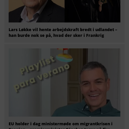
Lars Løkke vil hente arbejdskraft bredt i udlandet –
han burde nok se på, hvad der sker i Frankrig
EU holder i dag ministermøde om migrantkrisen i