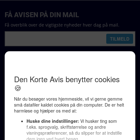
FÅ AVISEN PÅ DIN MAIL
Få overblik over de vigtigste nyheder hver dag på mail.
REDAKTION
Ralf Pittelkow (ansvarshavende)
Karen Jespersen
Redaktionen kontaktes via mail til
redaktion@denkorteavis.dk
Telefonsvarer 20 30 10 96
Von Ostensgade 22, 2791 Dragør
LINKS
Tidligere aviser >
Om os >