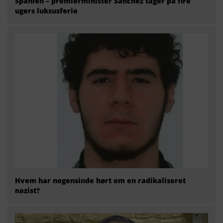
Spanien – premierminister Sánchez tager på fire
ugers luksusferie
Hvem har nogensinde hørt om en radikaliseret
nazist?