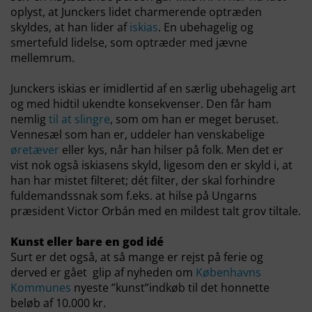
oplyst, at Junckers lidet charmerende optræden
skyldes, at han lider af
iskias
. En ubehagelig og
smertefuld lidelse, som optræder med jævne
mellemrum.
Junckers iskias er imidlertid af en særlig ubehagelig art
og med hidtil ukendte konsekvenser. Den får ham
nemlig
til at slingre
, som om han er meget beruset.
Vennesæl som han er, uddeler han venskabelige
øretæver
eller kys, når han hilser på folk. Men det er
vist nok også iskiasens skyld, ligesom den er skyld i, at
han har mistet filteret; dét filter, der skal forhindre
fuldemandssnak som f.eks. at hilse på Ungarns
præsident Victor Orbán med en mildest talt grov tiltale.
Kunst eller bare en god idé
Surt er det også, at så mange er rejst på ferie og
derved er gået glip af nyheden om
Københavns
Kommunes
nyeste ”kunst”indkøb til det honnette
beløb af 10.000 kr.