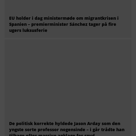
EU holder i dag ministermøde om migrantkrisen i
Spanien – premierminister Sánchez tager på fire
ugers luksusferie
De politisk korrekte hyldede Jason Arday som den
yngste sorte professor nogensinde – i går trådte han
tilbage efter massive anklage for snyd