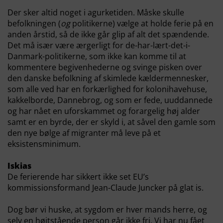
Der sker altid noget i agurketiden. Måske skulle
befolkningen (
og
politikerne) vælge at holde ferie på en
anden årstid, så de ikke går glip af alt det spændende.
Det må især være ærgerligt for de-har-lært-det-i-
Danmark-politikerne, som ikke kan komme til at
kommentere begivenhederne og svinge pisken over
den danske befolkning af skimlede kældermennesker,
som alle ved har en forkærlighed for kolonihavehuse,
kakkelborde, Dannebrog, og som er fede, uuddannede
og har nået en uforskammet og forargelig høj alder
samt er en byrde, der er skyld i, at såvel den gamle som
den nye bølge af migranter må leve på et
eksistensminimum.
Iskias
De ferierende har sikkert ikke set EU’s
kommissionsformand Jean-Claude Juncker på glat is.
Dog bør vi huske, at sygdom er hver mands herre, og
selv en højtstående person går ikke fri. Vi har nu fået