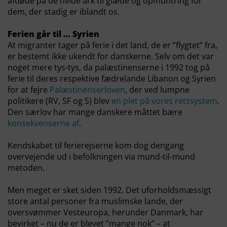
afdøde på de hvide ark til glæde og opmuntring for
dem, der stadig er iblandt os.
Ferien går til … Syrien
At migranter tager på ferie i det land, de er ”flygtet” fra,
er bestemt ikke ukendt for danskerne. Selv om det var
noget mere tys-tys, da palæstinenserne i 1992 tog på
ferie til deres respektive fædrelande Libanon og Syrien
for at fejre
Palæstinenserloven
, der ved lumpne
politikere (RV, SF og S) blev
en plet på vores retssystem
.
Den særlov har mange danskere måttet bære
konsekvenserne af
.
Kendskabet til ferierejserne kom dog dengang
overvejende ud i befolkningen via mund-til-mund
metoden.
Men meget er sket siden 1992. Det uforholdsmæssigt
store antal personer fra muslimske lande, der
oversvømmer Vesteuropa, herunder Danmark, har
bevirket – nu de er blevet ”mange nok” – at