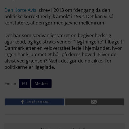
Den Korte Avis
skrev i 2013 om ”dengang da den
politiske korrekthed gik amok” i 1992. Det kan vi så
konstatere, at den gør med jævne mellemrum.
Det har som sædvanligt været en begivenhedsrig
agurketid, og lige straks vender ”flygtningene” tilbage til
Danmark efter en veloverstået ferie i hjemlandet, hvor
ingen har krummet et hår på deres hoved. Bliver de
afvist ved grænsen? Næh, det gør de nok ikke. For
politikerne er ligeglade.
EU
Medier
Emner:
Del på Facebook