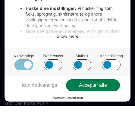
LINKS
Tidligere aviser >
Om os >
Støt Den Korte Avis >
Jobannoncer >
Send et læserbrev >
Privatlivspolitik >