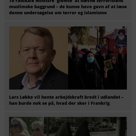
To radikale ministre ‘glemte’ at nævne terroristens
muslimske baggrund – de kunne have gavn af at læse
denne undersøgelse om terror og islamisme
Lars Løkke vil hente arbejdskraft bredt i udlandet –
han burde nok se på, hvad der sker i Frankrig