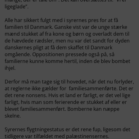
ligeglade”.
Alle har sikkert fulgt med i syrernes pres for at få
familien til Danmark. Ganske vist var de unge stærke
mænd stukket af fra kone og børn og overladt dem til
de hævdede rædsler, men nu var det sandt for dyden
danskernes pligt at få dem skaffet til Danmark
omgående. Oppositionen pressede også på, så
familierne kunne komme hertil, inden de blev bombet
ihjel.
Derfor må man tage sig til hovedet, når det nu forlyder,
at reglerne ikke gælder for familiesammenførte. Det er
det rene nonsens. Hvis et land er farligt, er det vel lige
farligt, hvis man som ferierende er stukket af eller er
blevet familiesammenført. Bomberne kan næppe
skelne.
Syrernes flygtningestatus er det rene fup, ligesom det
tidligere var tilfældet med palæstinensernes.