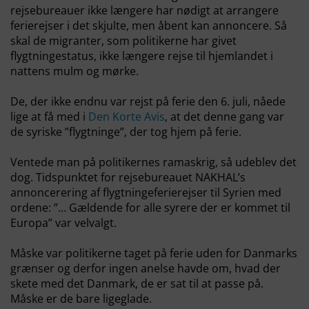
rejsebureauer ikke længere har nødigt at arrangere
ferierejser i det skjulte, men åbent kan annoncere. Så
skal de migranter, som politikerne har givet
flygtningestatus, ikke længere rejse til hjemlandet i
nattens mulm og mørke.
De, der ikke endnu var rejst på ferie den 6. juli, nåede
lige at få med i
Den Korte Avis
, at det denne gang var
de syriske ”flygtninge”, der tog hjem på ferie.
Ventede man på politikernes ramaskrig, så udeblev det
dog. Tidspunktet for rejsebureauet NAKHAL’s
annoncerering af flygtningeferierejser til Syrien med
ordene: ”… Gældende for alle syrere der er kommet til
Europa” var velvalgt.
Måske var politikerne taget på ferie uden for Danmarks
grænser og derfor ingen anelse havde om, hvad der
skete med det Danmark, de er sat til at passe på.
Måske er de bare ligeglade.