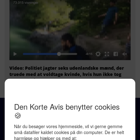
truede med at voldtage kvinde, hvis hun ikke tog
mere tøj på
FÅ AVISEN PÅ DIN MAIL
Få overblik over de vigtigste nyheder hver dag på mail.
REDAKTION
Ralf Pittelkow (ansvarshavende)
Karen Jespersen
Redaktionen kontaktes via mail til
redaktion@denkorteavis.dk
Telefonsvarer 20 30 10 96
Von Ostensgade 22, 2791 Dragør