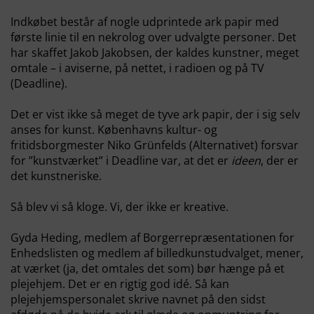
Indkøbet består af nogle udprintede ark papir med
første linie til en nekrolog over udvalgte personer. Det
har skaffet Jakob Jakobsen, der kaldes kunstner, meget
omtale – i aviserne, på nettet, i radioen og på TV
(Deadline).
Det er vist ikke så meget de tyve ark papir, der i sig selv
anses for kunst. Københavns kultur- og
fritidsborgmester Niko Grünfelds (Alternativet) forsvar
for ”kunstværket” i Deadline var, at det er
ideen
, der er
det kunstneriske.
Så blev vi så kloge. Vi, der ikke er kreative.
Gyda Heding, medlem af Borgerrepræsentationen for
Enhedslisten og medlem af billedkunstudvalget, mener,
at værket (ja, det omtales det som) bør hænge på et
plejehjem. Det er en rigtig god idé. Så kan
plejehjemspersonalet skrive navnet på den sidst