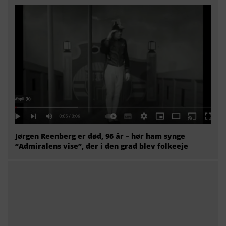
Jørgen Reenberg er død, 96 år – hør ham synge
“Admiralens vise”, der i den grad blev folkeeje
96-årig mand blev væk i uvejsom skov – men da
politihunden, Boomer, dukkede op, skete der noget