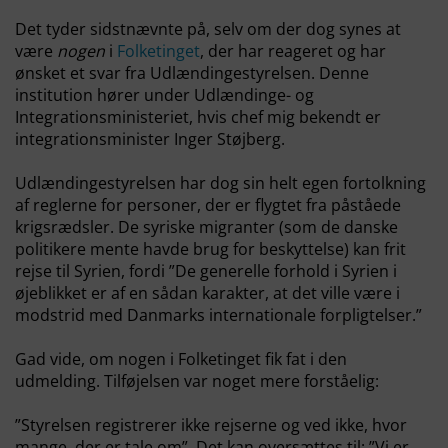
Det tyder sidstnævnte på, selv om der dog synes at
være
nogen
i
Folketinget
, der har reageret og har
ønsket et svar fra Udlændingestyrelsen. Denne
institution hører under Udlændinge- og
Integrationsministeriet, hvis chef mig bekendt er
integrationsminister Inger Støjberg.
Udlændingestyrelsen har dog sin helt egen fortolkning
af reglerne for personer, der er flygtet fra påståede
krigsrædsler. De syriske migranter (som de danske
politikere mente havde brug for beskyttelse) kan frit
rejse til Syrien, fordi ”De generelle forhold i Syrien i
øjeblikket er af en sådan karakter, at det ville være i
modstrid med Danmarks internationale forpligtelser.”
Gad vide, om nogen i Folketinget fik fat i den
udmelding. Tilføjelsen var noget mere forståelig:
”Styrelsen registrerer ikke rejserne og ved ikke, hvor
mange, der er tale om”. Det kan oversættes til: ”Vi er