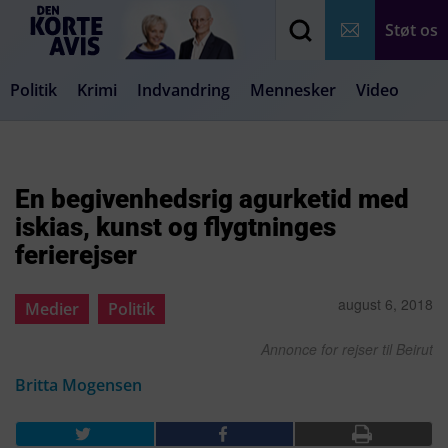
Støt os
Politik
Krimi
Indvandring
Mennesker
Video
Debat
Samfund
Medier
Livsstil
En begivenhedsrig agurketid med
iskias, kunst og flygtninges
ferierejser
august 6, 2018
Medier
Politik
Annonce for rejser til Beirut
Britta Mogensen