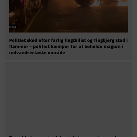
Politiet skød efter farlig flugtbilist og Tingbjerg stod i
flammer – politiet kæmper for at beholde magten i
indvandrertætte område