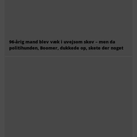
I nat ramte Ukraine for tredje gang et kæmpe
varelager i Rusland – med store konsekvenser for
russerne