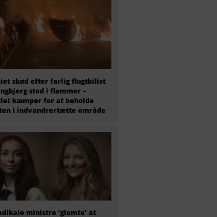
tiet skød efter farlig flugtbilist
ingbjerg stod i flammer –
tiet kæmper for at beholde
en i indvandrertætte område
adikale ministre ‘glemte’ at