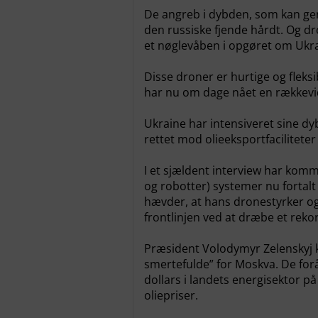
De angreb i dybden, som kan 
den russiske fjende hårdt. Og dro
et nøglevåben i opgøret om Ukra
Disse droner er hurtige og fleks
har nu om dage nået en rækkevid
Ukraine har intensiveret sine dy
rettet mod olieeksportfaciliteter
I et sjældent interview har ko
og robotter) systemer nu fortalt 
hævder, at hans dronestyrker o
frontlinjen ved at dræbe et rekor
Præsident Volodymyr Zelenskyj
smertefulde” for Moskva. De forår
dollars i landets energisektor på
oliepriser.