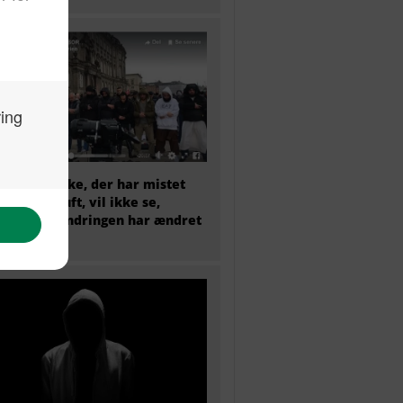
et menneske, der har mistet
sunde fornuft, vil ikke se,
dan indvandringen har ændret
mark