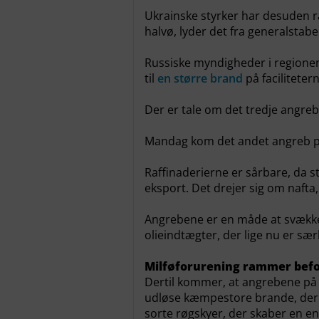
Ukrainske styrker har desuden r
halvø, lyder det fra generalstabe
Russiske myndigheder i regionen
til
en større brand
på facilitetern
Der er tale om det tredje angreb
Mandag kom det andet angreb på
Raffinaderierne er sårbare, da st
eksport. Det drejer sig om nafta,
Angrebene er en måde at svække 
olieindtægter, der lige nu er sæ
Milføforurening rammer bef
Dertil kommer, at angrebene på o
udløse kæmpestore brande, der 
sorte røgskyer, der skaber en e