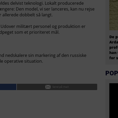
yldes delvist teknologi. Lokalt producerede
 længere: Den model, vi ser lanceres, kan nu rejse
 allerede dobbelt så langt.
 Udover militært personel og produktion er
dpeget som et prioriteret mål.
De p
Arda
prof
han 
nd nedskalere sin markering af den russiske
for 
e operative situation.
POP
Send på mail