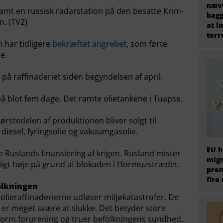
nævn
amt en russisk radarstation på den besatte Krim-
bagg
n. (TV2)
at l
terr
 har tidligere
bekræftet angrebet
, som førte
e.
 på raffinaderiet siden begyndelsen af april.
 blot fem dage. Det ramte olietankene i Tuapse.
ørstedelen af produktionen bliver solgt til
 diesel, fyringsolie og vakuumgasolie.
EU h
Ruslands finansiering af krigen. Rusland mister
migr
rligt høje på grund af blokaden i Hormuzstrædet.
prem
fire
olkningen
lieraffinaderierne udløser miljøkatastrofer. De
er meget svære at slukke. Det betyder store
norm forurening og truer befolkningens sundhed.