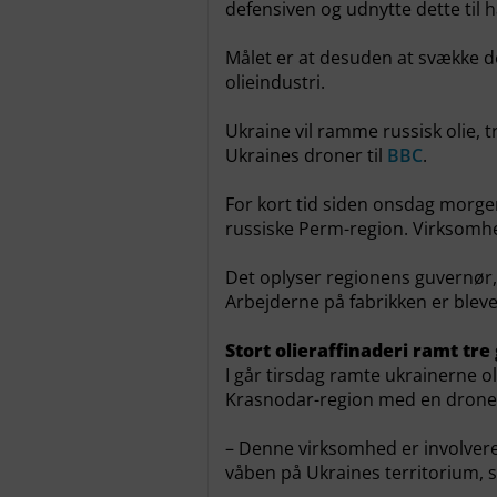
defensiven og udnytte dette til 
Målet er at desuden at svække 
olieindustri.
Ukraine vil ramme russisk olie, 
Ukraines droner til
BBC
.
For kort tid siden onsdag morge
russiske Perm-region. Virksom
Det oplyser regionens guvernør,
Arbejderne på fabrikken er bleve
Stort olieraffinaderi ramt tr
I går tirsdag ramte ukrainerne ol
Krasnodar-region med en drone
– Denne virksomhed er involvere
våben på Ukraines territorium, s