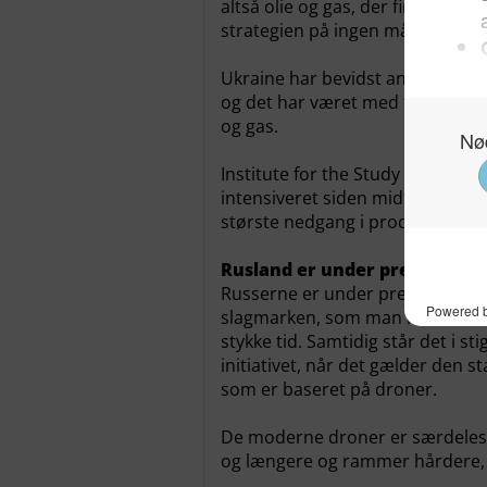
altså olie og gas, der finansiere
strategien på ingen måde er et n
Ukraine har bevidst angrebet hjør
og det har været med til at press
og gas.
Institute for the Study of War sk
intensiveret siden midten af mar
største nedgang i produktion af 
Rusland er under pres
Russerne er under pres. Den rus
slagmarken, som man havde satse
stykke tid. Samtidig står det i st
initiativet, når det gælder den s
som er baseret på droner.
De moderne droner er særdeles sla
og længere og rammer hårdere, 