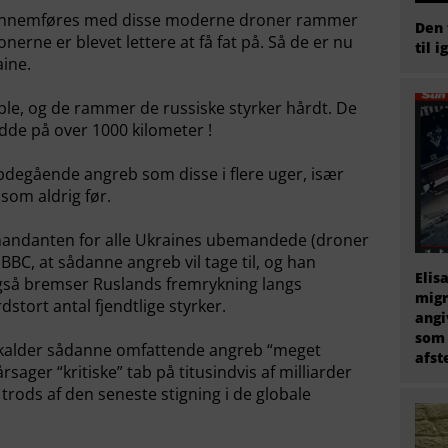
gennemføres med disse moderne droner rammer
Den 
nerne er blevet lettere at få fat på. Så de er nu
til i
ine.
ible, og de rammer de russiske styrker hårdt. De
de på over 1000 kilometer !
bdegående angreb som disse i flere uger, især
 som aldrig før.
mmandanten for alle Ukraines ubemandede (droner
BBC, at sådanne angreb vil tage til, og han
Elis
gså bremser Ruslands fremrykning langs
migr
dstort antal fjendtlige styrker.
angi
som 
 kalder sådanne omfattende angreb “meget
afs
sager “kritiske” tab på titusindvis af milliarder
 trods af den seneste stigning i de globale