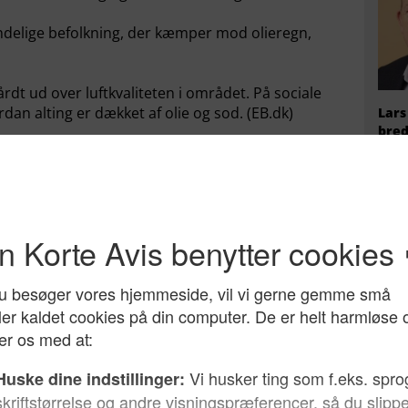
delige befolkning, der kæmper mod olieregn,
hårdt ud over luftkvaliteten i området. På sociale
rdan alting er dækket af olie og sod. (EB.dk)
Lars
bred
på, 
rken
ner på slagmarken.
ne opnået et overtag på slagmarken over
nstitute for the Study of War på baggrund af både
itiken
)
6 har Ukraine befriet et større areal, end de har
. Det forklarer Alexander With, militæranalytiker
rnsfælles Operationer.
er, at hvis de skal vinde krigen, skal de ødelægge
Hvem
Rusland som muligt. For det er den infrastruktur,
radi