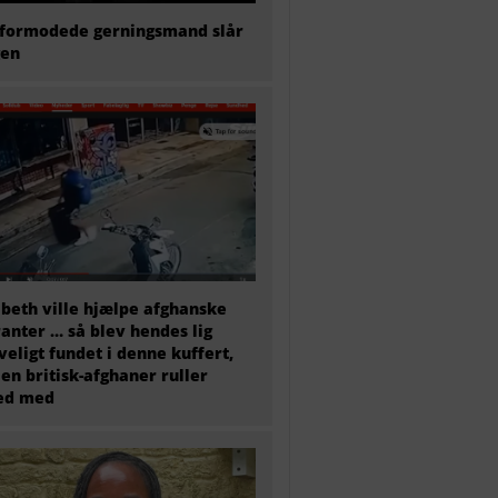
formodede gerningsmand slår
gen
abeth ville hjælpe afghanske
anter … så blev hendes lig
veligt fundet i denne kuffert,
en britisk-afghaner ruller
ted med