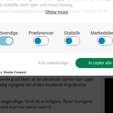
r krigen«, siger Alexander With, der påpeger, at
yt fænomen. (Politiken)
nestenene i den russiske infrastruktur i flere år,
e russisk økonomi, der hviler på eksport af olie
river tilmed, at angreb på infrastrukturen er
ts. Ifølge Reuters har det medført den potentielt
russisk olie siden 2020.
Kun 
sin 
hvor
Dan
siske hær har ikke opnået de resultater på
t på. Det har Den Korte Avis peget på i et
igende grad klart, at de ukrainske styrker har taget
tadig vigtigere del af den moderne krigsførelse,
gkraftige, fordi de er billigere, flyver hurtigere
end man har været vant til.