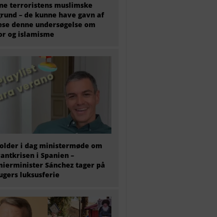
e terroristens muslimske
rund – de kunne have gavn af
æse denne undersøgelse om
or og islamisme
older i dag ministermøde om
antkrisen i Spanien –
ierminister Sánchez tager på
 ugers luksusferie