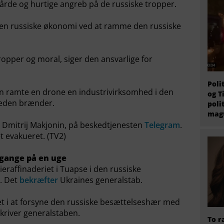
hårde og hurtige angreb på de russiske tropper.
den russiske økonomi ved at ramme den russiske
tropper og moral, siger den ansvarlige for
Poli
n ramte en drone en industrivirksomhed i den
og T
heden brænder.
poli
magt
 Dmitrij Makjonin, på beskedtjenesten
Telegram
.
t evakueret. (TV2)
e gange på en uge
ieraffinaderiet i Tuapse i den russiske
. Det
bekræfter
Ukraines generalstab.
t i at forsyne den russiske besættelseshær med
kriver generalstaben.
To r