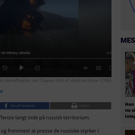
MES
isk olieraffinaderi ved Tuapse ramt af ukrainsk drone (CNN)
ow
Han 
Del på Facebook
Udskriv
nu s
inte
fensiv langt inde på russisk territorium.
t og fremmest at presse de russiske styrker i