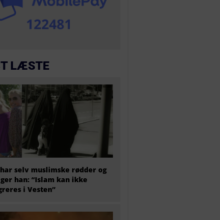
T LÆSTE
har selv muslimske rødder og
iger han: “Islam kan ikke
greres i Vesten”