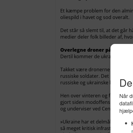
Et kæmpe problem for den almin
oliespild i havet og sod overalt.
Det står så slemt til, at det går 
medier deler folk billeder af, hvo
Overlegne droner på slagma
Dertil kommer de ukrainske dro
Takket være dronerne har Ukrai
russiske soldater. Det skriver I
russiske og ukrainske kilder. (
Pol
Hen over vinteren og foråret 202
gjort siden modoffensiven i 2023
og underviser ved Center for Væ
»Ukraine har et delmål, der hedd
så meget kritisk infrastruktur i 