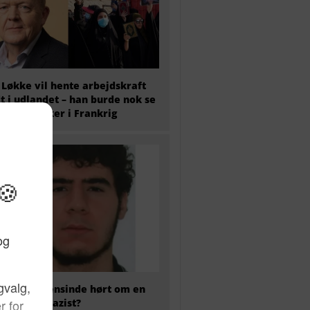
 Løkke vil hente arbejdskraft
t i udlandet – han burde nok se
hvad der sker i Frankrig
 har nogensinde hørt om en
kaliseret nazist?