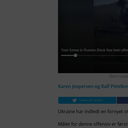
Stort russ
Karen Jespersen og Ralf Pittelk
Tweet på Twitter
Ukraine har indledt en fornyet of
Målet for denne offensiv er førs