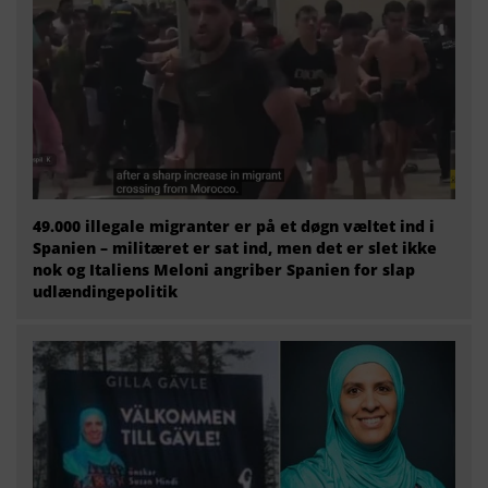
49.000 illegale migranter er på et døgn væltet ind i
Spanien – militæret er sat ind, men det er slet ikke
nok og Italiens Meloni angriber Spanien for slap
udlændingepolitik