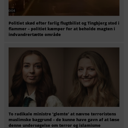
Politiet skød efter farlig flugtbilist og Tingbjerg stod i
flammer – politiet kæmper for at beholde magten i
indvandrertætte område
To radikale ministre ‘glemte’ at nævne terroristens
muslimske baggrund – de kunne have gavn af at læse
denne undersøgelse om terror og islamisme