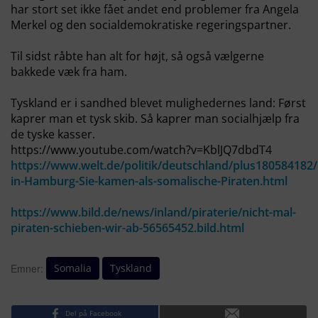
har stort set ikke fået andet end problemer fra Angela
Merkel og den socialdemokratiske regeringspartner.
Til sidst råbte han alt for højt, så også vælgerne
bakkede væk fra ham.
Tyskland er i sandhed blevet mulighedernes land: Først
kaprer man et tysk skib. Så kaprer man socialhjælp fra
de tyske kasser.
https://www.youtube.com/watch?v=KblJQ7dbdT4
https://www.welt.de/politik/deutschland/plus180584182/
in-Hamburg-Sie-kamen-als-somalische-Piraten.html
https://www.bild.de/news/inland/piraterie/nicht-mal-
piraten-schieben-wir-ab-56565452.bild.html
Somalia
Tyskland
Emner:
Del på Facebook