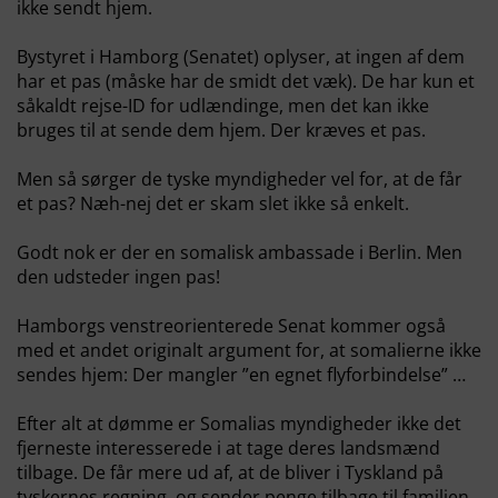
ikke sendt hjem.
Bystyret i Hamborg (Senatet) oplyser, at ingen af dem
har et pas (måske har de smidt det væk). De har kun et
såkaldt rejse-ID for udlændinge, men det kan ikke
bruges til at sende dem hjem. Der kræves et pas.
Men så sørger de tyske myndigheder vel for, at de får
et pas? Næh-nej det er skam slet ikke så enkelt.
Godt nok er der en somalisk ambassade i Berlin. Men
den udsteder ingen pas!
Hamborgs venstreorienterede Senat kommer også
med et andet originalt argument for, at somalierne ikke
sendes hjem: Der mangler ”en egnet flyforbindelse” …
Efter alt at dømme er Somalias myndigheder ikke det
fjerneste interesserede i at tage deres landsmænd
tilbage. De får mere ud af, at de bliver i Tyskland på
tyskernes regning, og sender penge tilbage til familien.