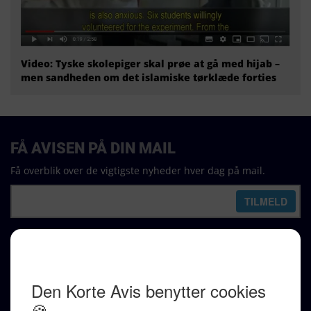
Video: Tyske skolepiger skal prøe at gå med hijab –
men sandheden om det islamiske tørklæde forties
FÅ AVISEN PÅ DIN MAIL
Få overblik over de vigtigste nyheder hver dag på mail.
REDAKTION
Ralf Pittelkow (ansvarshavende)
Karen Jespersen
Redaktionen kontaktes via mail til