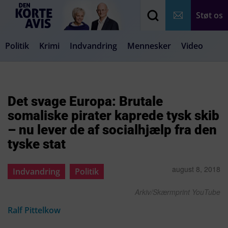
Støt os
Politik
Krimi
Indvandring
Mennesker
Video
Debat
Samfund
Medier
Livsstil
Det svage Europa: Brutale
somaliske pirater kaprede tysk skib
– nu lever de af socialhjælp fra den
tyske stat
august 8, 2018
Indvandring
Politik
Arkiv/Skærmprint YouTube
Ralf Pittelkow