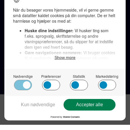
redaktion@denkorteavis.dk
Telefonsvarer 20 30 10 96
Von Ostensgade 22, 2791 Dragør
LINKS
Tidligere aviser >
Om os >
Støt Den Korte Avis >
Jobannoncer >
Send et læserbrev >
Privatlivspolitik >