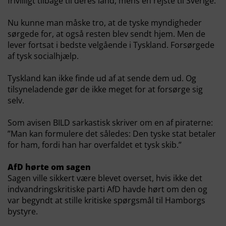
frivilligt tilbage til deres land, mens én rejste til Sverige.
Nu kunne man måske tro, at de tyske myndigheder
sørgede for, at også resten blev sendt hjem. Men de
lever fortsat i bedste velgående i Tyskland. Forsørgede
af tysk socialhjælp.
Tyskland kan ikke finde ud af at sende dem ud. Og
tilsyneladende gør de ikke meget for at forsørge sig
selv.
Som avisen BILD sarkastisk skriver om en af piraterne:
”Man kan formulere det således: Den tyske stat betaler
for ham, fordi han har overfaldet et tysk skib.”
AfD hørte om sagen
Sagen ville sikkert være blevet overset, hvis ikke det
indvandringskritiske parti AfD havde hørt om den og
var begyndt at stille kritiske spørgsmål til Hamborgs
bystyre.