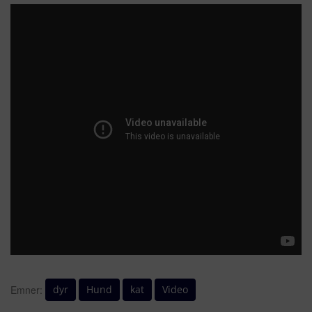
dyr
Hund
kat
Video
Emner: