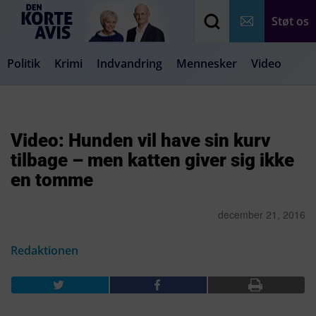
Støt os
Politik
Krimi
Indvandring
Mennesker
Video
Debat
Samfund
Medier
Livsstil
Video: Hunden vil have sin kurv
tilbage – men katten giver sig ikke
en tomme
december 21, 2016
Redaktionen