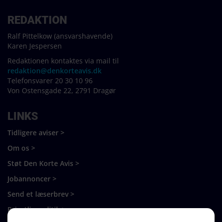
REDAKTION
Ralf Pittelkow (ansvarshavende)
Karen Jespersen
Redaktionen kontaktes via mail til
redaktion@denkorteavis.dk
Telefonsvarer 20 30 10 96
Von Ostensgade 22, 2791 Dragør
LINKS
Tidligere aviser >
Om os >
Støt Den Korte Avis >
Jobannoncer >
Send et læserbrev >
Privatlivspolitik >