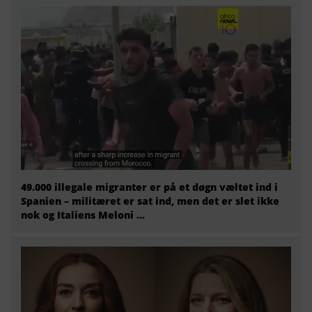
49.000 illegale migranter er på et døgn væltet ind i
Spanien – militæret er sat ind, men det er slet ikke
nok og Italiens Meloni ...