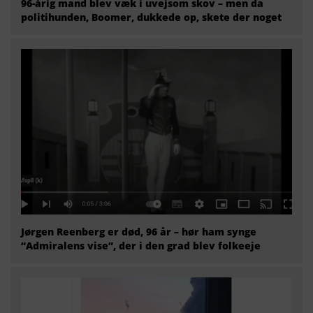
96-årig mand blev væk i uvejsom skov – men da
politihunden, Boomer, dukkede op, skete der noget
Jørgen Reenberg er død, 96 år – hør ham synge
“Admiralens vise”, der i den grad blev folkeeje