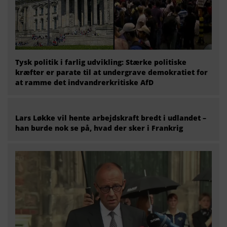
Tysk politik i farlig udvikling: Stærke politiske
kræfter er parate til at undergrave demokratiet for
at ramme det indvandrerkritiske AfD
Lars Løkke vil hente arbejdskraft bredt i udlandet –
han burde nok se på, hvad der sker i Frankrig