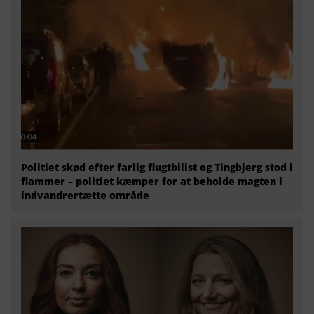
Politiet skød efter farlig flugtbilist og Tingbjerg stod i
flammer – politiet kæmper for at beholde magten i
indvandrertætte område