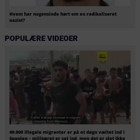
Hvem har nogensinde hørt om en radikaliseret
nazist?
POPULÆRE VIDEOER
49.000 illegale migranter er på et døgn væltet ind i
Spanien – militæret er sat ind, men det er slet ikke