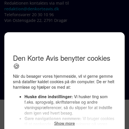
Redaktionen kontaktes via mail til
redaktion@denkorteavis.dk
Telefonsvarer 20 30 10 96
Von Ostensgade 22, 2791 Dragør
LINKS
Tidligere aviser >
Om os >
Støt Den Korte Avis >
Jobannoncer >
Send et læserbrev >
Privatlivspolitik >