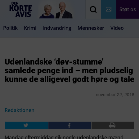
Støt os
Politik
Krimi
Indvandring
Mennesker
Video
Debat
Samfund
Medier
Livsstil
Udenlandske ‘døv-stumme’
samlede penge ind – men pludselig
kunne de alligevel godt høre og tale
november 22, 2016
Redaktionen
Mandag eftermiddag gik nogle udenlandske mænd