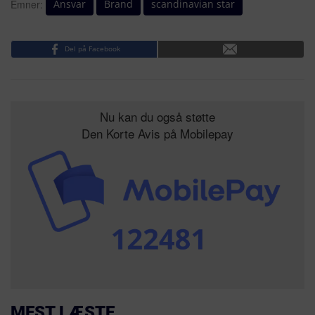
Ansvar
Brand
scandinavian star
Emner:
Del på Facebook
Nu kan du også støtte
Den Korte Avis på Mobilepay
MEST LÆSTE