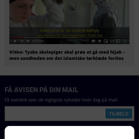
Video: Tyske skolepiger skal prøe at gå med hijab –
men sandheden om det islamiske tørklæde forties
FÅ AVISEN PÅ DIN MAIL
Få overblik over de vigtigste nyheder hver dag på mail.
REDAKTION