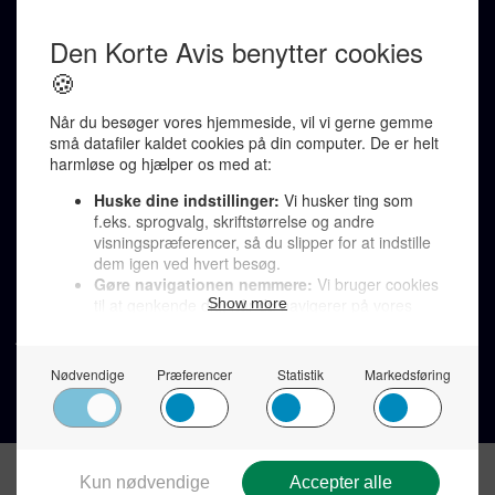
Ralf Pittelkow (ansvarshavende)
Karen Jespersen
Redaktionen kontaktes via mail til
redaktion@denkorteavis.dk
Telefonsvarer 20 30 10 96
Von Ostensgade 22, 2791 Dragør
LINKS
Tidligere aviser >
Om os >
Støt Den Korte Avis >
Jobannoncer >
Send et læserbrev >
Privatlivspolitik >