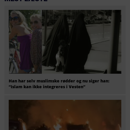
Han har selv muslimske rødder og nu siger han:
“Islam kan ikke integreres i Vesten”