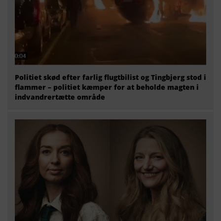
Politiet skød efter farlig flugtbilist og Tingbjerg stod i
flammer – politiet kæmper for at beholde magten i
indvandrertætte område