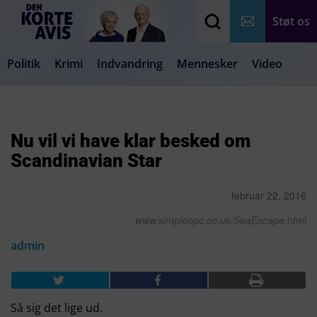
Støt os
Politik
Krimi
Indvandring
Mennesker
Video
Debat
Samfund
Medier
Livsstil
Nu vil vi have klar besked om
Scandinavian Star
februar 22, 2016
www.simplonpc.co.uk/SeaEscape.html
admin
Så sig det lige ud.