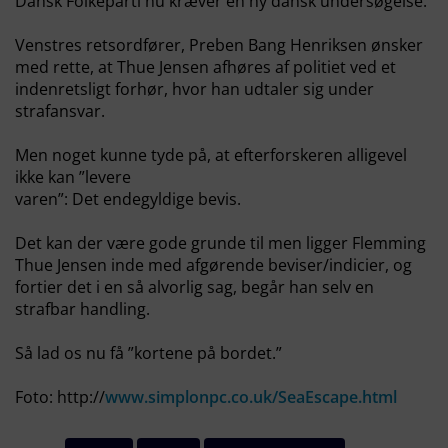
Dansk Folkeparti nu kræver en ny dansk undersøgelse.
Venstres retsordfører, Preben Bang Henriksen ønsker
med rette, at Thue Jensen afhøres af politiet ved et
indenretsligt forhør, hvor han udtaler sig under
strafansvar.
Men noget kunne tyde på, at efterforskeren alligevel
ikke kan ”levere
varen”: Det endegyldige bevis.
Det kan der være gode grunde til men ligger Flemming
Thue Jensen inde med afgørende beviser/indicier, og
fortier det i en så alvorlig sag, begår han selv en
strafbar handling.
Så lad os nu få ”kortene på bordet.”
Foto: http://
www.simplonpc.co.uk/SeaEscape.html