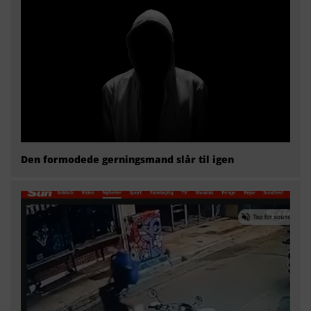
Den formodede gerningsmand slår til igen