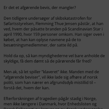
Er det et afgørende bevis, der mangler?
Den tidligere undersøger af skibskatastrofen for
Søfartsstyrelsen, Flemming Thue Jensen påstår, at han
ved, hvem der påsatte branden på Scandinavian Star i
april 1990, hvor 159 personer omkom. Han siger oven i
købet, at han kan oplyse navnene på de to
besætningsmedlemmer, der satte ild på.
Hold da op, så kan myndighederne vel bare anholde de
skyldige, få dem dømt så de pårørende får fred?
Men ak, så let spiller ”klaveret” ikke. Manden med de
”afgørende beviser”, vil ikke lade sig afhøre af norsk
politi, som han nærer en afgrundsdyb mistillid til –
forstå det, hvem der kan.
Efterforskningen af tragedien pågår stadig i Norge,
men ikke længere i Danmark, hvor Enhedslisten og