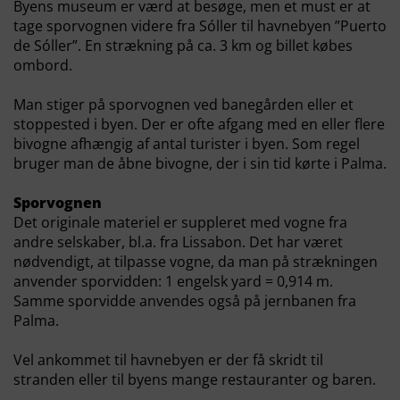
Byens museum er værd at besøge, men et must er at
tage sporvognen videre fra Sóller til havnebyen ”Puerto
de Sóller”. En strækning på ca. 3 km og billet købes
ombord.
Man stiger på sporvognen ved banegården eller et
stoppested i byen. Der er ofte afgang med en eller flere
bivogne afhængig af antal turister i byen. Som regel
bruger man de åbne bivogne, der i sin tid kørte i Palma.
Sporvognen
Det originale materiel er suppleret med vogne fra
andre selskaber, bl.a. fra Lissabon. Det har været
nødvendigt, at tilpasse vogne, da man på strækningen
anvender sporvidden: 1 engelsk yard = 0,914 m.
Samme sporvidde anvendes også på jernbanen fra
Palma.
Vel ankommet til havnebyen er der få skridt til
stranden eller til byens mange restauranter og baren.