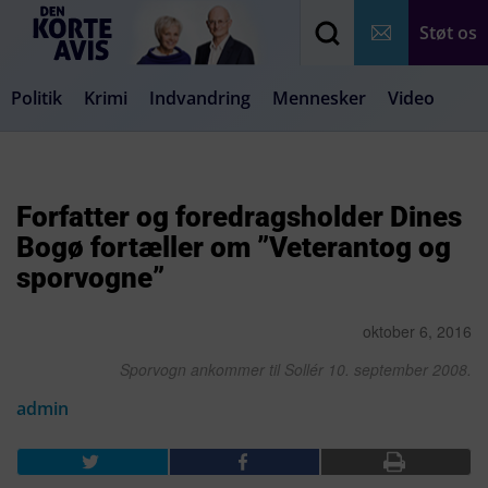
Støt os
Politik
Krimi
Indvandring
Mennesker
Video
Debat
Samfund
Medier
Livsstil
Forfatter og foredragsholder Dines
Bogø fortæller om ”Veterantog og
sporvogne”
oktober 6, 2016
Sporvogn ankommer til Sollér 10. september 2008.
admin