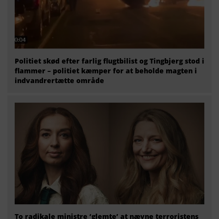
Politiet skød efter farlig flugtbilist og Tingbjerg stod i
flammer – politiet kæmper for at beholde magten i
indvandrertætte område
To radikale ministre ‘glemte’ at nævne terroristens