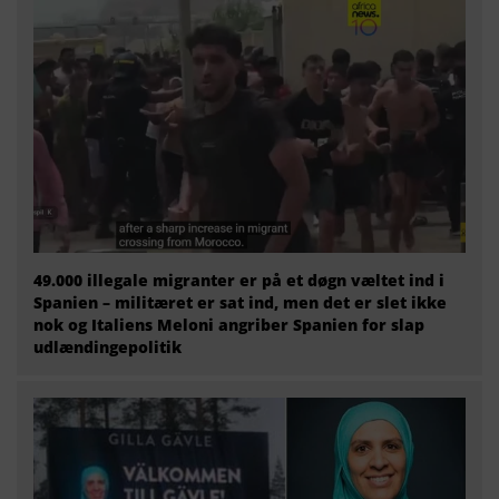
49.000 illegale migranter er på et døgn væltet ind i
Spanien – militæret er sat ind, men det er slet ikke
nok og Italiens Meloni angriber Spanien for slap
udlændingepolitik