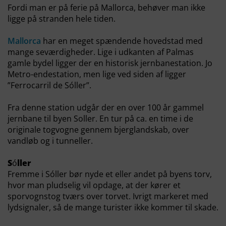
Fordi man er på ferie på Mallorca, behøver man ikke
ligge på stranden hele tiden.
Mallorca
har en meget spændende hovedstad med
mange seværdigheder. Lige i udkanten af Palmas
gamle bydel ligger der en historisk jernbanestation. Jo
Metro-endestation, men lige ved siden af ligger
”Ferrocarril de Sóller”.
Fra denne station udgår der en over 100 år gammel
jernbane til byen Soller. En tur på ca. en time i de
originale togvogne gennem bjerglandskab, over
vandløb og i tunneller.
S
ó
ller
Fremme i Sóller bør nyde et eller andet på byens torv,
hvor man pludselig vil opdage, at der kører et
sporvognstog tværs over torvet. Ivrigt markeret med
lydsignaler, så de mange turister ikke kommer til skade.