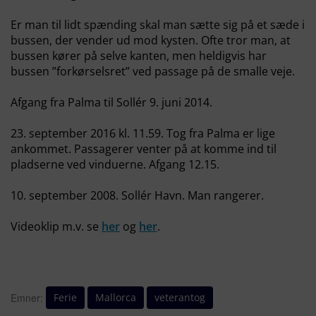
Er man til lidt spænding skal man sætte sig på et sæde i
bussen, der vender ud mod kysten. Ofte tror man, at
bussen kører på selve kanten, men heldigvis har
bussen ”forkørselsret” ved passage på de smalle veje.
Afgang fra Palma til Sollér 9. juni 2014.
23. september 2016 kl. 11.59. Tog fra Palma er lige
ankommet. Passagerer venter på at komme ind til
pladserne ved vinduerne. Afgang 12.15.
10. september 2008. Sollér Havn. Man rangerer.
Videoklip m.v. se
her
og
her
.
Ferie
Mallorca
veterantog
Emner: