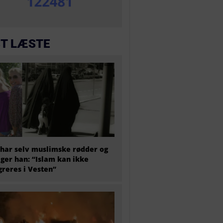
T LÆSTE
har selv muslimske rødder og
iger han: “Islam kan ikke
greres i Vesten”