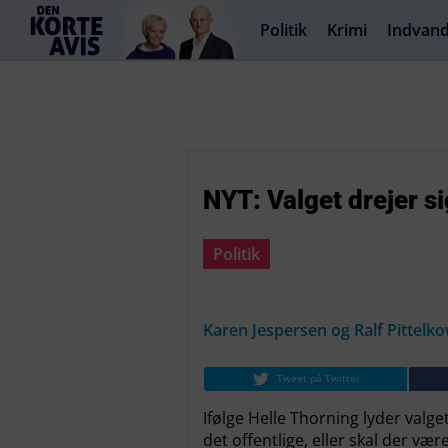
Politik
Krimi
Indvand
NYT: Valget drejer 
Politik
Karen Jespersen og Ralf Pittelk
Tweet på Twitter
Ifølge Helle Thorning lyder valge
det offentlige, eller skal der væ