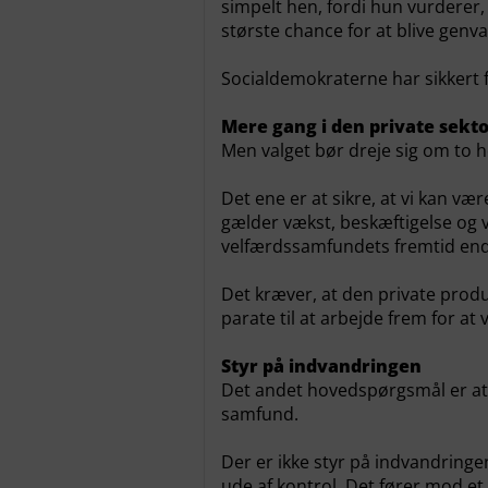
simpelt hen, fordi hun vurderer
største chance for at blive genva
Socialdemokraterne har sikkert f
Mere gang i den private sekt
Men valget bør dreje sig om to ho
Det ene er at sikre, at vi kan v
gælder vækst, beskæftigelse og 
velfærdssamfundets fremtid end
Det kræver, at den private produ
parate til at arbejde frem for a
Styr på indvandringen
Det andet hovedspørgsmål er a
samfund.
Der er ikke styr på indvandringen
ude af kontrol. Det fører mod et