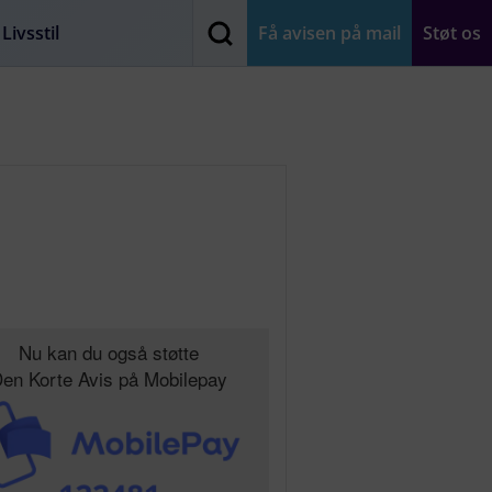
Livsstil
Få avisen på mail
Støt os
Nu kan du også støtte
en Korte Avis på Mobilepay