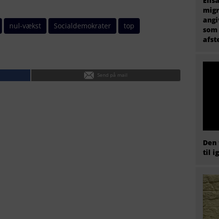
Elis
migr
angi
nul-vækst
Socialdemokrater
top
som 
afs
Send på mail
Den 
til i