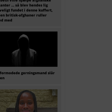
abeth ville hjælpe afghanske
anter … så blev hendes lig
veligt fundet i denne kuffert,
en britisk-afghaner ruller
ted med
formodede gerningsmand slår
gen