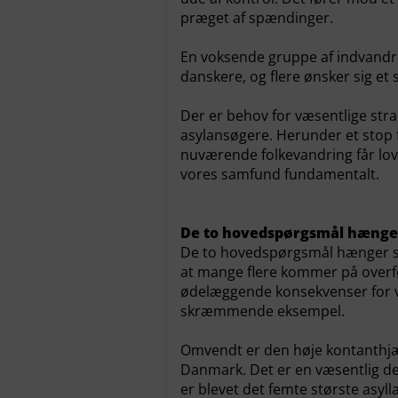
præget af spændinger.
En voksende gruppe af indvandrer
danskere, og flere ønsker sig et 
Der er behov for væsentlige stram
asylansøgere. Herunder et stop 
nuværende folkevandring får lov t
vores samfund fundamentalt.
De to hovedspørgsmål hæng
De to hovedspørgsmål hænger sa
at mange flere kommer på overfø
ødelæggende konsekvenser for v
skræmmende eksempel.
Omvendt er den høje kontanthjælp
Danmark. Det er en væsentlig d
er blevet det femte største asyll