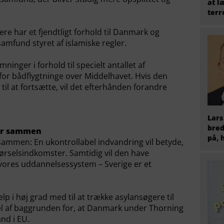
at l
terr
e har et fjendtligt forhold til Danmark og
samfund styret af islamiske regler.
ninger i forhold til specielt antallet af
for bådflygtninge over Middelhavet. Hvis den
il at fortsætte, vil det efterhånden forandre
Lars
bred
er sammen
på, 
mmen: En ukontrollabel indvandring vil betyde,
rselsindkomster. Samtidig vil den have
ores uddannelsessystem – Sverige er et
 i høj grad med til at trække asylansøgere til
el af baggrunden for, at Danmark under Thorning
and i EU.