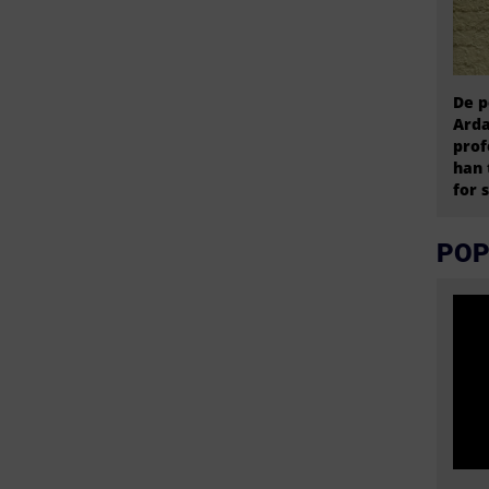
De p
Arda
prof
han 
for 
POP