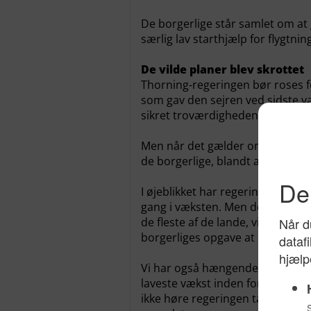
De borgerlige står samlet om at
særlig lav starthjælp for flygtnin
De vilde planer blev skrottet
Thorning-regeringen bør roses fo
som gav den sejren ved sidste va
sikret troværdigheden omkring s
Men når det gælder om at skabe p
de borgerlige, blandt andet med h
I øjeblikket har regeringen trav
gang i væksten. Men den burde fo
de fleste af de lande, vi normal
borgerliges opgave at pege på d
Vi har også hængende over vores 
laveste vækst inden for OECD (de
ikke høre regeringen tale om i 