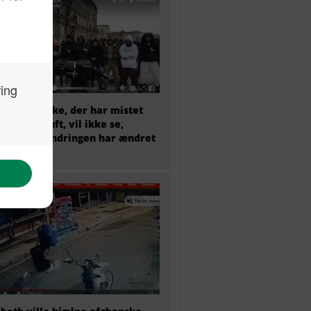
et menneske, der har mistet
sunde fornuft, vil ikke se,
dan indvandringen har ændret
mark