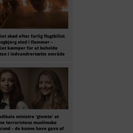
tiet skød efter farlig flugtbilist
ingbjerg stod i flammer –
tiet kæmper for at beholde
en i indvandrertætte område
adikale ministre ‘glemte’ at
e terroristens muslimske
rund – de kunne have gavn af