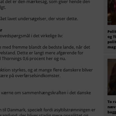
, at det er den mærkesag, som giver hende den
lgt.
ået lavet undersøgelser, der viser dette.
or
Poli
vedspørgsmål i det virkelige liv:
og T
poli
ære med fremme blandt de bedste lande, når det
magt
velstand. Dette er langt mere afgørende for
 Thornings 0,6 procent her og nu.
ktion styrkes, og at mange flere danskere bliver
t være på overførselsindkomster.
t værne om sammenhængskraften i det danske
To r
nævn
 til Danmark, specielt fordi asyltilstrømningen er
bagg
 samfund, der bliver stadig mere opsplittet og