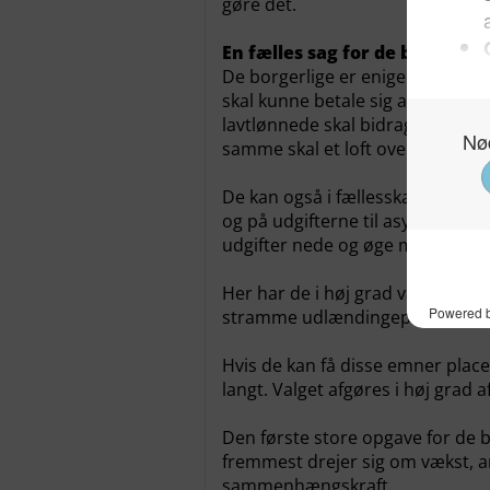
gøre det.
En fælles sag for de borgerlig
De borgerlige er enige om at gør
skal kunne betale sig at arbejde.
lavtlønnede skal bidrage til at f
samme skal et loft over kontant
De kan også i fællesskab fortæll
og på udgifterne til asylansøgere/
udgifter nede og øge mulighedern
Her har de i høj grad vælgerne 
stramme udlændingepolitik.
Hvis de kan få disse emner plac
langt. Valget afgøres i høj grad 
Den første store opgave for de bor
fremmest drejer sig om vækst, a
sammenhængskraft.