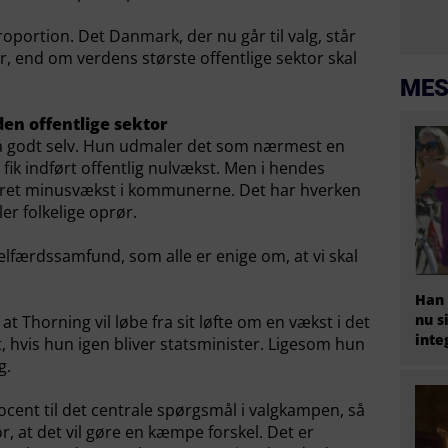
oportion. Det Danmark, der nu går til valg, står
r, end om verdens største offentlige sektor skal
MES
en offentlige sektor
å godt selv. Hun udmaler det som nærmest en
e fik indført offentlig nulvækst. Men i hendes
været minusvækst i kommunerne. Det har hverken
ler folkelige oprør.
elfærdssamfund, som alle er enige om, at vi skal
Han 
nu s
t Thorning vil løbe fra sit løfte om en vækst i det
inte
t, hvis hun igen bliver statsminister. Ligesom hun
g.
ocent til det centrale spørgsmål i valgkampen, så
ror, at det vil gøre en kæmpe forskel. Det er