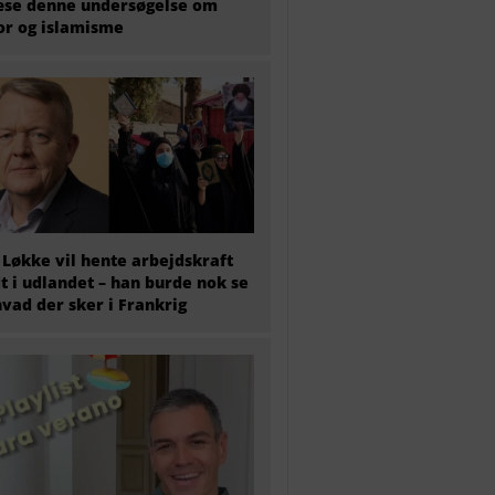
æse denne undersøgelse om
or og islamisme
 Løkke vil hente arbejdskraft
t i udlandet – han burde nok se
hvad der sker i Frankrig