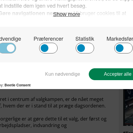
e partier
e det til et hovedtema i valgkampen, at det bedre
 De er enige om, at skattelettelser for de
å flere ud i virksomhederne for at skabe vækst. Det
hjælpen.
Kun 
sin 
e vælgerne, at beskæringer i udviklingsbistanden
hvor
flygtninge skal bidrage til at holde de offentlige
Dan
e for skattelettelser.
med sig. Det samme har de, når det gælder den
eret i centrum af valgkampen, er de nået meget
af, hvem der er i stand til at præge dagsordenen.
gerlige er at gøre dette til et valg, der først og
rbejdspladser, indvandring og