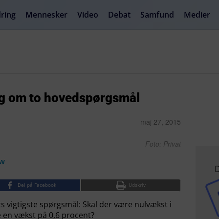
ring
Mennesker
Video
Debat
Samfund
Medier
sig om to hovedspørgsmål
maj 27, 2015
Foto: Privat
ow
D
Del på Facebook
Udskriv
ts vigtigste spørgsmål: Skal der være nulvækst i
re en vækst på 0,6 procent?