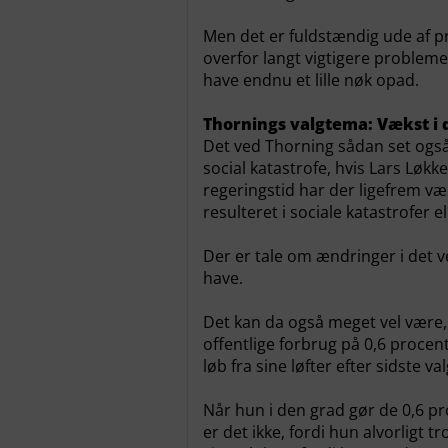
Men det er fuldstændig ude af pr
overfor langt vigtigere probleme
have endnu et lille nøk opad.
Thornings valgtema: Vækst i d
Det ved Thorning sådan set ogs
social katastrofe, hvis Lars Løkk
regeringstid har der ligefrem 
resulteret i sociale katastrofer el
Der er tale om ændringer i det v
have.
Det kan da også meget vel være, a
offentlige forbrug på 0,6 procen
løb fra sine løfter efter sidste val
Når hun i den grad gør de 0,6 pr
er det ikke, fordi hun alvorligt t