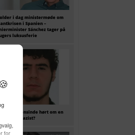
older i dag ministermøde om
antkrisen i Spanien –
ierminister Sánchez tager på
 ugers luksusferie
 har nogensinde hørt om en
kaliseret nazist?