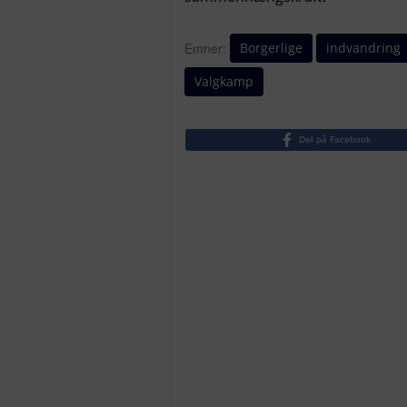
Borgerlige
indvandring
Emner:
Valgkamp
Del på Facebook