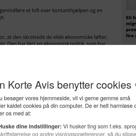
 genindføre et loft over kontanthjælpen og en
ge.
EU h
migr
prem
fire
r, at den skrottede de vilde økonomiske løfter,
lg. Den har ført en økonomisk politik, som har
tatsfinanserne.
rivat vækst har den skullet trækkes til truget af
ensyn til skattelettelser.
lt med at juble over, at der er kommet noget mere
rholde sig langt mere til, at væksten er højere i
t sammenligner os med. Det må så blive de
et i valgkampen.
Hvem
hoveder, at Danmark står til at få den sjette
radi
 rige lande) frem mod 2030. Det vil man heller
valgkampen. Så meget mere må de borgerlige så